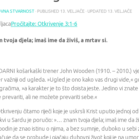
VNA STVARNOST
· PUBLISHED
13. VELJAČE
· UPDATED
13. VELJAČE
Pročitajte: Otkrivenje 3:1-6
tvoja djela; imaš ime da živiš, a mrtav si.
RNI košarkaški trener John Wooden (1910. – 2010.) vjer
r važniji od ugleda. »Ugled je ono kako vas drugi vide,« 
igračima, »a karakter je to što doista jeste. Jedino vi znat
prevariti, ali ne možete prevariti sebe.«
tkrivenju čitamo riječi koje je uskrsli Krist uputio jednoj 
Crkvi u Sardu je poručio: »… znam tvoja djela; imaš ime da živ
podin je znao istinu o njima, a bez sumnje, duboko u sebi zn
čuje da se probude i ojačaju duhovni život koji je na umoru