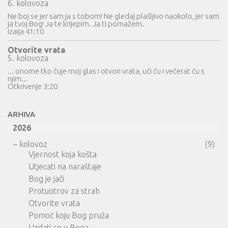
6. kolovoza
Ne boj se jer sam ja s tobom! Ne gledaj plašljivo naokolo, jer sam
ja tvoj Bog! Ja te krijepim. Ja ti pomažem.
Izaija 41:10
Otvorite vrata
5. kolovoza
... onome tko čuje moj glas i otvori vrata, ući ću i večerat ću s
njim...
Otkrivenje 3:20
ARHIVA
2026
–
kolovoz
(9)
Vjernost koja košta
Utjecati na naraštaje
Bog je jači
Protuotrov za strah
Otvorite vrata
Pomoć koju Bog pruža
Uzdati se u Boga