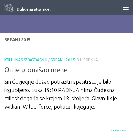
Skip to content
SRPANJ 2015
KRUH NAŠ SVAGDAŠNJI
/
SRPANJ 2015
31. SRPNJA
On je pronašao mene
Sin Čovječji je došao potražiti i spasiti što je bilo
izgubljeno. Luka 19:10 RADNJA filma Čudesna
milost događa se krajem 18. stoljeća. Glavni lik je
William Wilberforce, političar kojega je...
Sljedeća stranica »