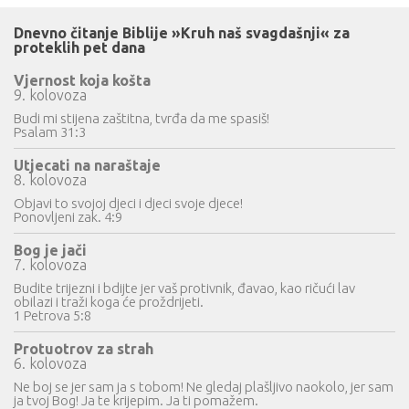
Dnevno čitanje Biblije »Kruh naš svagdašnji« za
proteklih pet dana
Vjernost koja košta
9. kolovoza
Budi mi stijena zaštitna, tvrđa da me spasiš!
Psalam 31:3
Utjecati na naraštaje
8. kolovoza
Objavi to svojoj djeci i djeci svoje djece!
Ponovljeni zak. 4:9
Bog je jači
7. kolovoza
Budite trijezni i bdijte jer vaš protivnik, đavao, kao ričući lav
obilazi i traži koga će proždrijeti.
1 Petrova 5:8
Protuotrov za strah
6. kolovoza
Ne boj se jer sam ja s tobom! Ne gledaj plašljivo naokolo, jer sam
ja tvoj Bog! Ja te krijepim. Ja ti pomažem.