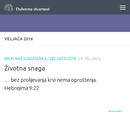
Skip to content
VELJAČA 2016
KRUH NAŠ SVAGDAŠNJI
/
VELJAČA 2016
29. VELJAČE
Životna snaga
… bez prolijevanja krvi nema oproštenja.
Hebrejima 9:22
Sljedeća stranica »