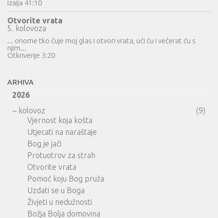
Izaija 41:10
Otvorite vrata
5. kolovoza
... onome tko čuje moj glas i otvori vrata, ući ću i večerat ću s
njim...
Otkrivenje 3:20
ARHIVA
2026
–
kolovoz
(9)
Vjernost koja košta
Utjecati na naraštaje
Bog je jači
Protuotrov za strah
Otvorite vrata
Pomoć koju Bog pruža
Uzdati se u Boga
Živjeti u nedužnosti
Božja Bolja domovina