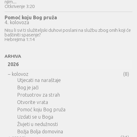
njim...
Otkrivenje 3:20
Pomoć koju Bog pruža
4. kolovoza
Nisu li svi ti služiteljski duhovi poslani na službu zbog onih koji će
baštiniti spasenje?
Hebrejima 1:14
ARHIVA
2026
–
kolovoz
(8)
Utjecati na naraštaje
Bog je jači
Protuotrov za strah
Otvorite vrata
Pomoć koju Bog pruža
Uzdati se u Boga
Živjeti u nedužnosti
Božja Bolja domovina