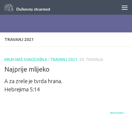
Skip to content
TRAVANJ 2021
KRUH NAŠ SVAGDAŠNJI
/
TRAVANJ 2021
30. TRAVNJA
Najprije mlijeko
A za zrele je tvrda hrana.
Hebrejima 5:14
Sljedeća stranica »