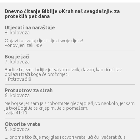
Dnevno čitanje Biblije »Kruh naš svagdašnji« za
proteklih pet dana
Utjecati na naraštaje
8. kolovoza
Objavi to svojoj djeci i djeci svoje djece!
Ponovljeni zak. 4:9
Bog je jači
7. kolovoza
Budite trijezni i bdijte jer vaš protivnik, đavao, kao ričući lav
obilazi i traži koga će proždrijeti.
1 Petrova 5:8
Protuotrov za strah
6. kolovoza
Ne boj se jer sam ja s tobom! Ne gledaj plašljivo naokolo, jer sam
ja tvoj Bog! Ja te krijepim. Ja ti pomažem.
Izaija 41:10
Otvorite vrata
5. kolovoza
... onome tko čuje moj glas i otvori vrata, ući ću i večerat ću s