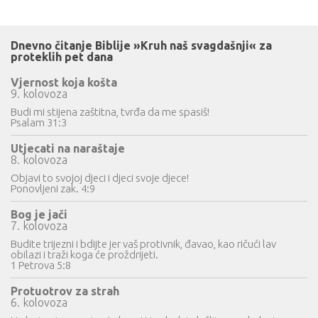
Dnevno čitanje Biblije »Kruh naš svagdašnji« za
proteklih pet dana
Vjernost koja košta
9. kolovoza
Budi mi stijena zaštitna, tvrđa da me spasiš!
Psalam 31:3
Utjecati na naraštaje
8. kolovoza
Objavi to svojoj djeci i djeci svoje djece!
Ponovljeni zak. 4:9
Bog je jači
7. kolovoza
Budite trijezni i bdijte jer vaš protivnik, đavao, kao ričući lav
obilazi i traži koga će proždrijeti.
1 Petrova 5:8
Protuotrov za strah
6. kolovoza