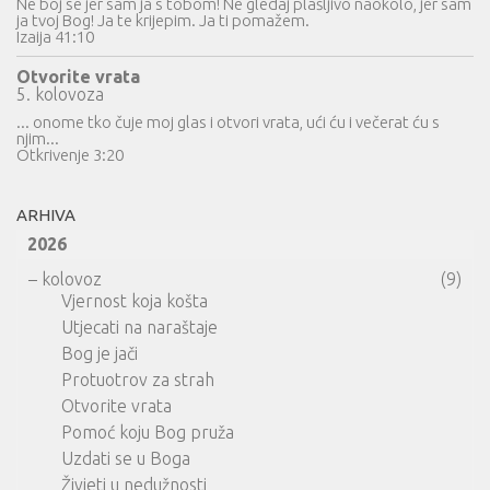
Ne boj se jer sam ja s tobom! Ne gledaj plašljivo naokolo, jer sam
ja tvoj Bog! Ja te krijepim. Ja ti pomažem.
Izaija 41:10
Otvorite vrata
5. kolovoza
... onome tko čuje moj glas i otvori vrata, ući ću i večerat ću s
njim...
Otkrivenje 3:20
ARHIVA
2026
–
kolovoz
(9)
Vjernost koja košta
Utjecati na naraštaje
Bog je jači
Protuotrov za strah
Otvorite vrata
Pomoć koju Bog pruža
Uzdati se u Boga
Živjeti u nedužnosti