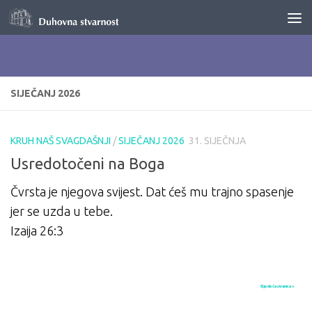
Skip to content
SIJEČANJ 2026
KRUH NAŠ SVAGDAŠNJI
/
SIJEČANJ 2026
31. SIJEČNJA
Usredotočeni na Boga
Čvrsta je njegova svijest. Dat ćeš mu trajno spasenje
jer se uzda u tebe.
Izaija 26:3
Sljedeća stranica »