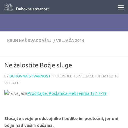
Skip to content
KRUH NAŠ SVAGDAŠNJI
/
VELJAČA 2014
Ne žalostite Božje sluge
BY
DUHOVNA STVARNOST
· PUBLISHED
16. VELJAČE
· UPDATED
16.
VELJAČE
Pročitajte: Poslanica Hebrejima 13:17-19
Slušajte svoje predstojnike i budite im podložni, jer oni
bdiju nad vašim dušama.