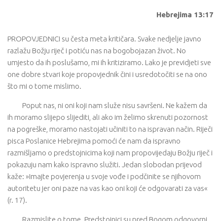
Hebrejima 13:17
PROPOVJEDNICI su česta meta kritičara. Svake nedjelje javno
razlažu Božju riječ i potiću nas na bogobojazan život. No
umjesto da ih poslušamo, mi ih kritiziramo. Lako je previdjeti sve
one dobre stvari koje propovjednik čini i usredotočiti se na ono
što mi o tome mislimo.
Poput nas, ni oni koji nam služe nisu savršeni. Ne kažem da
ih moramo slijepo slijediti, ali ako im želimo skrenuti pozornost
na pogreške, moramo nastojati učiniti to na ispravan način. Riječi
pisca Poslanice Hebrejima pomoći će nam da ispravno
razmišljamo o predstojnicima koji nam propovijedaju Božju riječ i
pokazuju nam kako ispravno služiti. Jedan slobodan prijevod
kaže: »Imajte povjerenja u svoje vođe i podčinite se njihovom
autoritetu jer oni paze na vas kao oni koji će odgovarati za vas«
(r. 17).
Razmislite o tome. Predstojnici su pred Bogom odgovorni