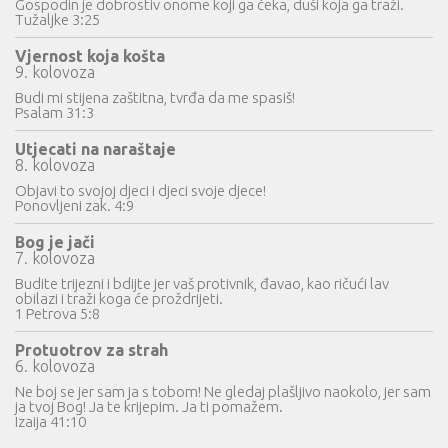
Gospodin je dobrostiv onome koji ga čeka, duši koja ga traži.
Tužaljke 3:25
Vjernost koja košta
9. kolovoza
Budi mi stijena zaštitna, tvrđa da me spasiš!
Psalam 31:3
Utjecati na naraštaje
8. kolovoza
Objavi to svojoj djeci i djeci svoje djece!
Ponovljeni zak. 4:9
Bog je jači
7. kolovoza
Budite trijezni i bdijte jer vaš protivnik, đavao, kao ričući lav
obilazi i traži koga će proždrijeti.
1 Petrova 5:8
Protuotrov za strah
6. kolovoza
Ne boj se jer sam ja s tobom! Ne gledaj plašljivo naokolo, jer sam
ja tvoj Bog! Ja te krijepim. Ja ti pomažem.
Izaija 41:10