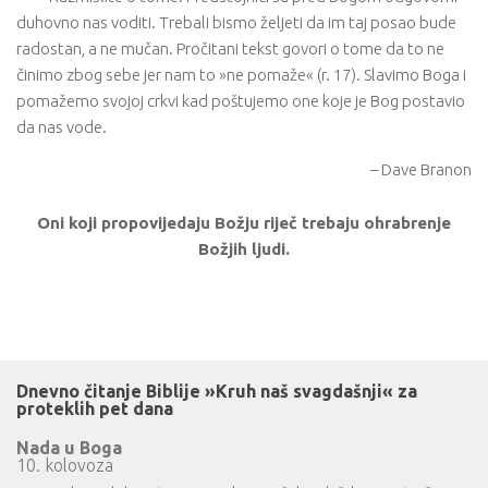
duhovno nas voditi. Trebali bismo željeti da im taj posao bude
radostan, a ne mučan. Pročitani tekst govori o tome da to ne
činimo zbog sebe jer nam to »ne pomaže« (r. 17). Slavimo Boga i
pomažemo svojoj crkvi kad poštujemo one koje je Bog postavio
da nas vode.
– Dave Branon
Oni koji propovijedaju Božju riječ trebaju ohrabrenje
Božjih ljudi.
Dnevno čitanje Biblije »Kruh naš svagdašnji« za
proteklih pet dana
Nada u Boga
10. kolovoza