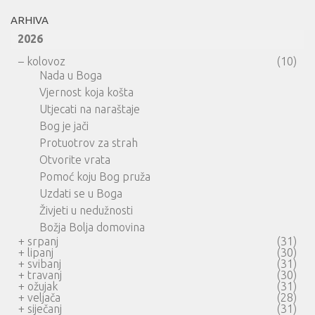
ARHIVA
2026
–
kolovoz
(10)
Nada u Boga
Vjernost koja košta
Utjecati na naraštaje
Bog je jači
Protuotrov za strah
Otvorite vrata
Pomoć koju Bog pruža
Uzdati se u Boga
Živjeti u nedužnosti
Božja Bolja domovina
+
srpanj
(31)
+
lipanj
(30)
+
svibanj
(31)
+
travanj
(30)
+
ožujak
(31)
+
veljača
(28)
+
siječanj
(31)