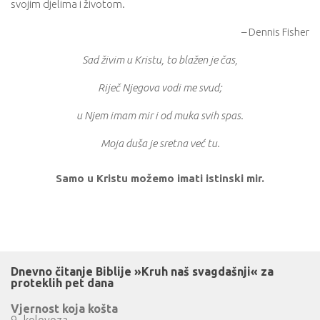
svojim djelima i životom.
– Dennis Fisher
Sad živim u Kristu, to blažen je čas,
Riječ Njegova vodi me svud;
u Njem imam mir i od muka svih spas.
Moja duša je sretna već tu.
Samo u Kristu možemo imati istinski mir.
Dnevno čitanje Biblije »Kruh naš svagdašnji« za
proteklih pet dana
Vjernost koja košta