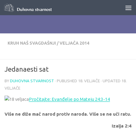
Skip to content
KRUH NAŠ SVAGDAŠNJI
/
VELJAČA 2014
Jedanaesti sat
BY
DUHOVNA STVARNOST
· PUBLISHED
18. VELJAČE
· UPDATED
18.
VELJAČE
Pročitajte: Evanđelje po Mateju 24:3-14
Više ne diže mač narod protiv naroda. Više se ne uči ratu.
Izaija 2:4