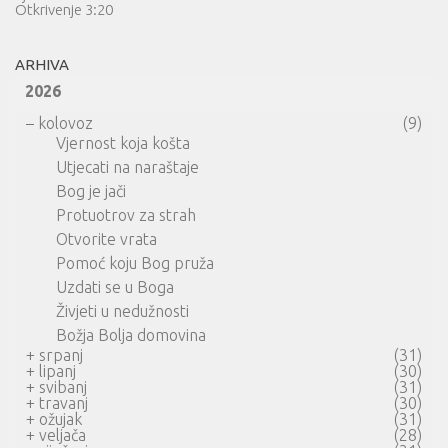
Otkrivenje 3:20
ARHIVA
2026
–
kolovoz
(9)
Vjernost koja košta
Utjecati na naraštaje
Bog je jači
Protuotrov za strah
Otvorite vrata
Pomoć koju Bog pruža
Uzdati se u Boga
Živjeti u nedužnosti
Božja Bolja domovina
+
srpanj
(31)
+
lipanj
(30)
+
svibanj
(31)
+
travanj
(30)
+
ožujak
(31)
+
veljača
(28)