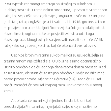
PRVI svjetski rat mnogi smatraju najstrašnijim sukobom u
ljudskoj povijesti. Prema nekim podacima, u prvom suvremenom
ratu, koji se proširio na cijeli svijet, poginulo je više od 37 milijuna
ljudi. Kraj rata proglašen je u 11 sati 11. 11. 1918. godine. U tom
su povijesnom trenutku ljudi širom svijeta šutnjom odali počast
stradalima i poginulima te se prisjetili svih strahota toga
strašnog rata. Mnogi od njih su vjerovali i nadali se da će »Veliki
rat«, kako su ga zvali, »biti rat koji će okončati sve ratove«.
Usprkos brojnim ratnim sukobima koji su uslijedili, želja za
trajnim mirom nije izblijedjela. U Bibliji nalazimo optimistično i
istinito obećanje da će jednoga dana ratovi doista prestati. Kad
se Krist vrati, obistinit će se Izaijino obećanje: »Više ne diže mač
narod protiv naroda. Više se ne uči ratu« (r. 4). Tada će 11. sat
proći i započet će prvi sat trajnog mira u novome nebu i novoj
zemlji.
A do tada ćemo mi koji slijedimo Krista biti oni koji
predstavljaju Princa mira, mijenjajući svijet u kojemu živimo