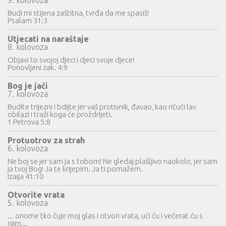
9. kolovoza
Budi mi stijena zaštitna, tvrđa da me spasiš!
Psalam 31:3
Utjecati na naraštaje
8. kolovoza
Objavi to svojoj djeci i djeci svoje djece!
Ponovljeni zak. 4:9
Bog je jači
7. kolovoza
Budite trijezni i bdijte jer vaš protivnik, đavao, kao ričući lav
obilazi i traži koga će proždrijeti.
1 Petrova 5:8
Protuotrov za strah
6. kolovoza
Ne boj se jer sam ja s tobom! Ne gledaj plašljivo naokolo, jer sam
ja tvoj Bog! Ja te krijepim. Ja ti pomažem.
Izaija 41:10
Otvorite vrata
5. kolovoza
... onome tko čuje moj glas i otvori vrata, ući ću i večerat ću s
njim...