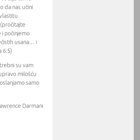
o da nas učini
vlastitu
(pročitajte
e i počinjemo
ečistih usana… i
a 6:5)
otrebni su vam
s upravo milošću
a oslanjamo samo
Lawrence Darmani