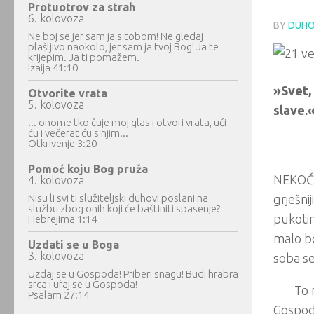
Protuotrov za strah
6. kolovoza
BY
DUHO
Ne boj se jer sam ja s tobom! Ne gledaj
plašljivo naokolo, jer sam ja tvoj Bog! Ja te
krijepim. Ja ti pomažem.
Izaija 41:10
»Svet,
Otvorite vrata
5. kolovoza
slave.
... onome tko čuje moj glas i otvori vrata, ući
ću i večerat ću s njim...
Otkrivenje 3:20
Pomoć koju Bog pruža
NEKOĆ m
4. kolovoza
Nisu li svi ti služiteljski duhovi poslani na
grješni
službu zbog onih koji će baštiniti spasenje?
pukotin
Hebrejima 1:14
malo bo
Uzdati se u Boga
3. kolovoza
soba se 
Uzdaj se u Gospoda! Priberi snagu! Budi hrabra
srca i ufaj se u Gospoda!
To 
Psalam 27:14
Gospoda