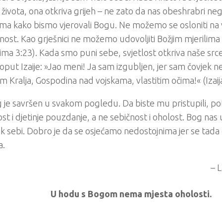
života, ona otkriva grijeh – ne zato da nas obeshrabri neg
ma kako bismo vjerovali Bogu. Ne možemo se osloniti na 
ost. Kao grješnici ne možemo udovoljiti Božjim mjerilima 
ima 3:23). Kada smo puni sebe, svjetlost otkriva naše src
poput Izaije: »Jao meni! Ja sam izgubljen, jer sam čovjek n
 Kralja, Gospodina nad vojskama, vlastitim očima!« (Izaij
 je savršen u svakom pogledu. Da biste mu pristupili, p
st i djetinje pouzdanje, a ne sebičnost i oholost. Bog na
i k sebi. Dobro je da se osjećamo nedostojnima jer se tad
a.
– 
U hodu s Bogom nema mjesta oholosti.