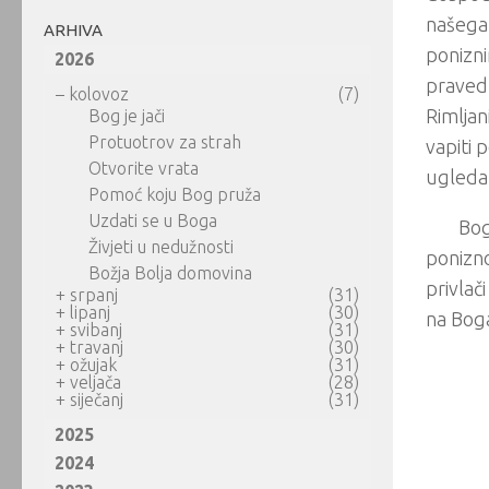
našega 
ARHIVA
ponizni
2026
pravedn
–
kolovoz
(7)
Rimljan
Bog je jači
Protuotrov za strah
vapiti 
Otvorite vrata
ugledam
Pomoć koju Bog pruža
Uzdati se u Boga
Bog
Živjeti u nedužnosti
ponizno
Božja Bolja domovina
privlač
+
srpanj
(31)
+
lipanj
(30)
na Bog
+
svibanj
(31)
+
travanj
(30)
+
ožujak
(31)
+
veljača
(28)
+
siječanj
(31)
2025
2024