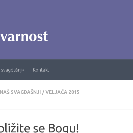
 svagdašnji«
Kontakt
 NAŠ SVAGDAŠNJI
/
VELJAČA 2015
bližite se Bogu!