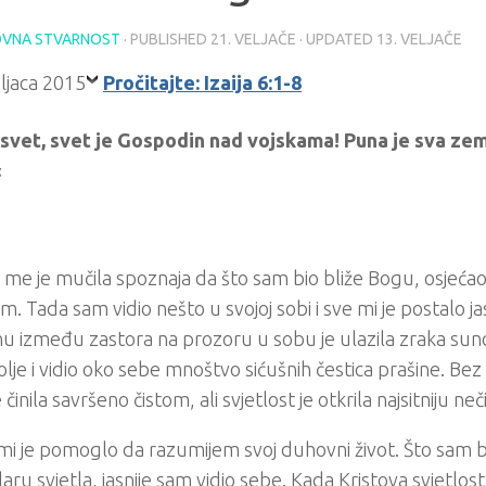
VNA STVARNOST
· PUBLISHED
21. VELJAČE
· UPDATED
13. VELJAČE
Pročitajte: Izaija 6:1-8
 svet, svet je Gospodin nad vojskama! Puna je sva ze
«
e je mučila spoznaja da što sam bio bliže Bogu, osjeća
jim. Tada sam vidio nešto u svojoj sobi i sve mi je postalo j
u između zastora na prozoru u sobu je ulazila zraka su
lje i vidio oko sebe mnoštvo sićušnih čestica prašine. Bez
činila savršeno čistom, ali svjetlost je otkrila najsitniju neč
mi je pomoglo da razumijem svoj duhovni život. Što sam b
ru svjetla, jasnije sam vidio sebe. Kada Kristova svjetlos