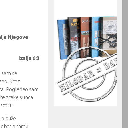
mlja Njegove
Izaija 6:3
o sam se
asno. Kroz
nca. Pogledao sam
 te zrake sunca
istoću.
io bliže
t obasja tamu