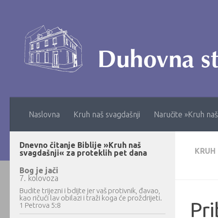
Skip to content
Naslovna
Kruh naš svagdašnji
Naručite »Kruh naš
Dnevno čitanje Biblije »Kruh naš
KRUH
svagdašnji« za proteklih pet dana
Bog je jači
7. kolovoza
Budite trijezni i bdijte jer vaš protivnik, đavao,
kao ričući lav obilazi i traži koga će proždrijeti.
Pri
1 Petrova 5:8