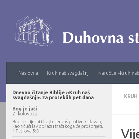
Skip to content
Naslovna
Kruh naš svagdašnji
Naručite »Kruh naš
Dnevno čitanje Biblije »Kruh naš
KRUH
svagdašnji« za proteklih pet dana
Bog je jači
7. kolovoza
Budite trijezni i bdijte jer vaš protivnik, đavao,
kao ričući lav obilazi i traži koga će proždrijeti.
Vij
1 Petrova 5:8