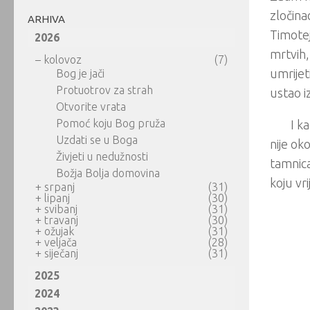
zločina
ARHIVA
Timotej
2026
mrtvih,
–
kolovoz
(7)
umrijet
Bog je jači
Protuotrov za strah
ustao i
Otvorite vrata
Pomoć koju Bog pruža
I k
Uzdati se u Boga
nije oko
Živjeti u nedužnosti
tamnica
Božja Bolja domovina
koju vri
+
srpanj
(31)
+
lipanj
(30)
+
svibanj
(31)
+
travanj
(30)
+
ožujak
(31)
+
veljača
(28)
+
siječanj
(31)
2025
2024