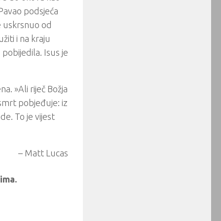
, Pavao podsjeća
 je uskrsnuo od
iti i na kraju
pobijedila. Isus je
a. »Ali riječ Božja
 smrt pobjeđuje: iz
e. To je vijest
– Matt Lucas
ima.