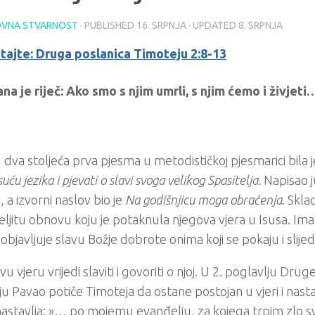
VNA STVARNOST
· PUBLISHED
16. SRPNJA
· UPDATED
8. SRPNJA
itajte: Druga poslanica Timoteju 2:8-13
a je riječ: Ako smo s njim umrli, s njim ćemo i živjeti
 dva stoljeća prva pjesma u metodističkoj pjesmarici bila 
suću jezika i pjevati o slavi svoga velikog Spasitelja.
Napisao j
 a izvorni naslov bio je
Na godišnjicu moga obraćenja
. Skl
ljitu obnovu koju je potaknula njegova vjera u Isusa. I
i objavljuje slavu Božje dobrote onima koji se pokaju i slijed
vu vjeru vrijedi slaviti i govoriti o njoj. U 2. poglavlju Dru
u Pavao potiče Timoteja da ostane postojan u vjeri i nastavi
astavlja: »… po mojemu evanđelju, za kojega trpim zlo s