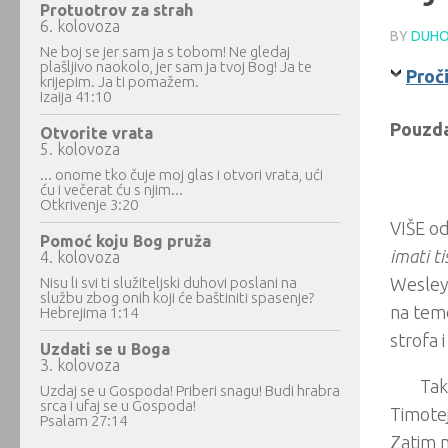
Protuotrov za strah
6. kolovoza
BY
DUHO
Ne boj se jer sam ja s tobom! Ne gledaj
plašljivo naokolo, jer sam ja tvoj Bog! Ja te
Proč
krijepim. Ja ti pomažem.
Izaija 41:10
Pouzdan
Otvorite vrata
5. kolovoza
... onome tko čuje moj glas i otvori vrata, ući
ću i večerat ću s njim...
Otkrivenje 3:20
VIŠE od
Pomoć koju Bog pruža
imati ti
4. kolovoza
Nisu li svi ti služiteljski duhovi poslani na
Wesley,
službu zbog onih koji će baštiniti spasenje?
na teme
Hebrejima 1:14
strofa 
Uzdati se u Boga
3. kolovoza
Tak
Uzdaj se u Gospoda! Priberi snagu! Budi hrabra
srca i ufaj se u Gospoda!
Timotej
Psalam 27:14
Zatim n