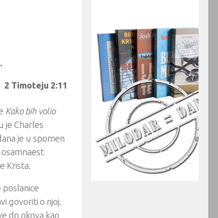
…
2 Timoteju 2:11
je
Kako bih volio
u je Charles
adana je u spomen
ma osamnaest
e Krista.
ge poslanice
 govoriti o njoj.
ve do okova kao