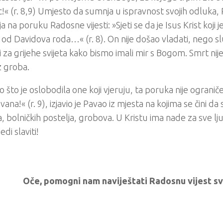
c!« (r. 8,9) Umjesto da sumnja u ispravnost svojih odluka
a na poruku Radosne vijesti: »Sjeti se da je Isus Krist koji
 od Davidova roda…« (r. 8). On nije došao vladati, nego služ
i za grijehe svijeta kako bismo imali mir s Bogom. Smrt nije 
z groba.
ao što je oslobodila one koji vjeruju, ta poruka nije ograničen
vana!« (r. 9), izjavio je Pavao iz mjesta na kojima se čini da
, bolničkih postelja, grobova. U Kristu ima nade za sve ljud
jedi slaviti!
Oče, pomogni nam naviještati Radosnu vijest sv