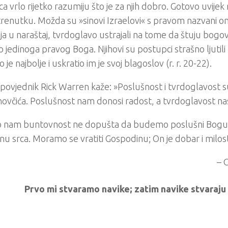
ca vrlo rijetko razumiju što je za njih dobro. Gotovo uvijek
renutku. Možda su »sinovi Izraelovi« s pravom nazvani oni
ja u naraštaj, tvrdoglavo ustrajali na tome da štuju bogo
 jedinoga pravog Boga. Njihovi su postupci strašno ljutili
 je najbolje i uskratio im je svoj blagoslov (r. r. 20-22).
povjednik Rick Warren kaže: »Poslušnost i tvrdoglavost su
novčića. Poslušnost nam donosi radost, a tvrdoglavost nas
 nam buntovnost ne dopušta da budemo poslušni Bogu, 
u srca. Moramo se vratiti Gospodinu; On je dobar i milost
– 
Prvo mi stvaramo navike; zatim navike stvaraju 