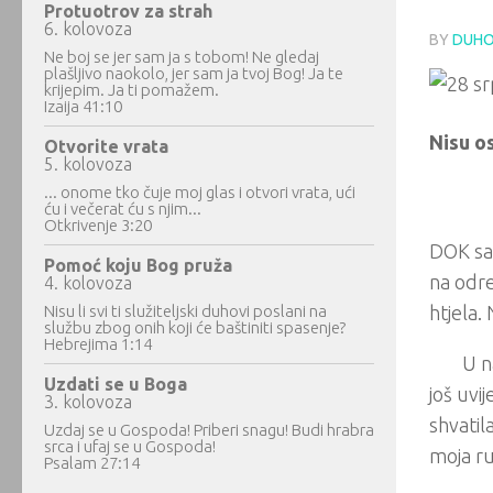
Protuotrov za strah
6. kolovoza
BY
DUHO
Ne boj se jer sam ja s tobom! Ne gledaj
plašljivo naokolo, jer sam ja tvoj Bog! Ja te
krijepim. Ja ti pomažem.
Izaija 41:10
Nisu os
Otvorite vrata
5. kolovoza
... onome tko čuje moj glas i otvori vrata, ući
ću i večerat ću s njim...
Otkrivenje 3:20
DOK sam
Pomoć koju Bog pruža
na odre
4. kolovoza
Nisu li svi ti služiteljski duhovi poslani na
htjela. 
službu zbog onih koji će baštiniti spasenje?
Hebrejima 1:14
U n
Uzdati se u Boga
još uvi
3. kolovoza
shvatil
Uzdaj se u Gospoda! Priberi snagu! Budi hrabra
srca i ufaj se u Gospoda!
moja ru
Psalam 27:14