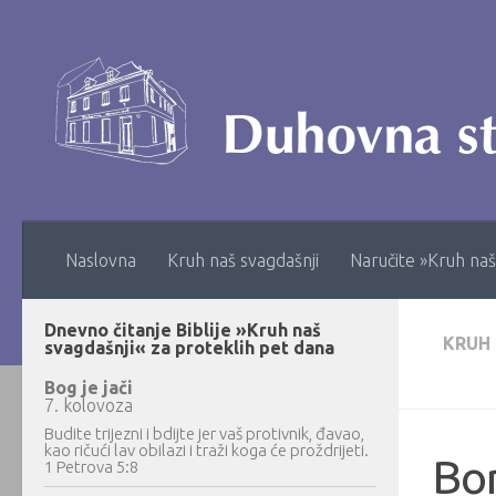
Skip to content
Naslovna
Kruh naš svagdašnji
Naručite »Kruh naš
Dnevno čitanje Biblije »Kruh naš
KRUH
svagdašnji« za proteklih pet dana
Bog je jači
7. kolovoza
Budite trijezni i bdijte jer vaš protivnik, đavao,
kao ričući lav obilazi i traži koga će proždrijeti.
Bo
1 Petrova 5:8