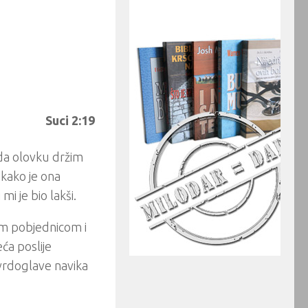
Suci 2:19
 da olovku držim
kako je ona
mi je bio lakši.
om pobjednicom i
ća poslije
tvrdoglave navika