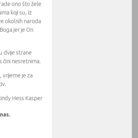
 rade ono što žele
ma koji su, iz
ve okolnih naroda
 Boga jer je On
 dvije strane
 čini nesretnima.
vrijeme je za
iv.
Cindy Hess Kasper
nas.