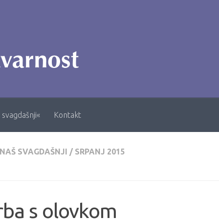
 svagdašnji«
Kontakt
 NAŠ SVAGDAŠNJI
/
SRPANJ 2015
rba s olovkom