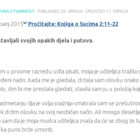
VNA STVARNOST
· PUBLISHED
28. SRPNJA
· UPDATED
17. SRPNJA
Pročitajte: Knjiga o Sucima 2:11-22
tavljali svojih opakih djela i putova.
 u prvome razredu učila pisati, moja je učiteljica tražila
đeni način. Kada me je gledala, držala sam olovku onako 
No, čim bi me prestala gledati, stavila sam ju u položaj koji 
admetanju čija je volja snažnija smatrala sam se prešutn
jek držim olovku na svoj neobičan način. Ali mnogo desetlje
a sam da je moja mudra učiteljica znala da će se zbog te 
ka puno brže umoriti.