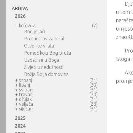
Dje
ARHIVA
u tom t
2026
narašta
–
kolovoz
(7)
umjesto
Bog je jači
znao što
Protuotrov za strah
Otvorite vrata
Pro
Pomoć koju Bog pruža
istoga 
Uzdati se u Boga
Živjeti u nedužnosti
Ako
Božja Bolja domovina
+
srpanj
(31)
promjen
+
lipanj
(30)
+
svibanj
(31)
+
travanj
(30)
+
ožujak
(31)
+
veljača
(28)
+
siječanj
(31)
2025
2024