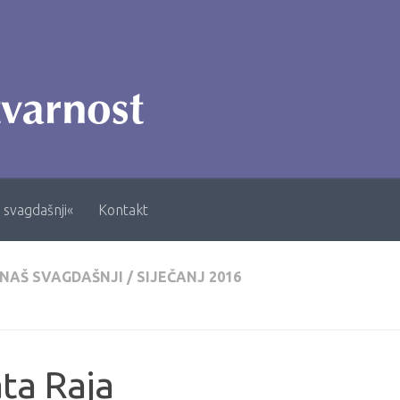
 svagdašnji«
Kontakt
 NAŠ SVAGDAŠNJI
/
SIJEČANJ 2016
ta Raja