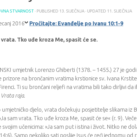
VNA STVARNOST
· PUBLISHED
13. SIJEČNJA
· UPDATED
11. SIJEČNJA
Pročitajte: Evanđelje po Ivanu 10:1-9
 vrata. Tko uđe kroza Me, spasit će se.
SKI umjetnik Lorenzo Ghiberti (1378. – 1455.) 27 je god
ke prizore na brončanim vratima krstionice sv. Ivana Krstite
renci. Ti su brončani reljefi na vratima bili tako dirljivi da
o
Vrata raja
.
 umjetničko djelo, vrata dočekuju posjetitelje slikama iz Bib
»Ja sam vrata. Tko uđe kroza Me, spasit će se« (r. 9). Več
e svojim učenicima: »Ja sam put i istina i život. Nitko ne d
14:6). Samo nekoliko sati poslije Isus će reći jednomu od r