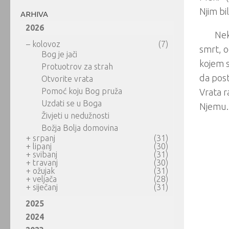
Njim bi
ARHIVA
2026
Nek
–
kolovoz
(7)
smrt, 
Bog je jači
kojem s
Protuotrov za strah
da post
Otvorite vrata
Pomoć koju Bog pruža
Vrata ra
Uzdati se u Boga
Njemu. 
Živjeti u nedužnosti
Božja Bolja domovina
+
srpanj
(31)
+
lipanj
(30)
+
svibanj
(31)
+
travanj
(30)
+
ožujak
(31)
+
veljača
(28)
+
siječanj
(31)
2025
2024