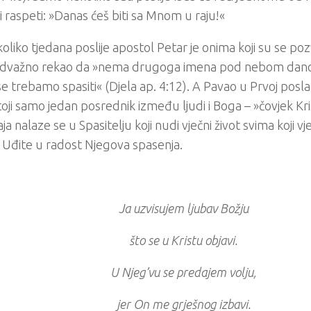
li raspeti: »Danas ćeš biti sa Mnom u raju!«
oliko tjedana poslije apostol Petar je onima koji su se poz
odvažno rekao da »nema drugoga imena pod nebom dano
e trebamo spasiti« (Djela ap. 4:12). A Pavao u Prvoj posla
oji samo jedan posrednik između ljudi i Boga – »čovjek Kris
ja nalaze se u Spasitelju koji nudi vječni život svima koji vj
Uđite u radost Njegova spasenja.
Ja uzvisujem ljubav Božju
što se u Kristu objavi.
U Njeg’vu se predajem volju,
jer On me grješnog izbavi.