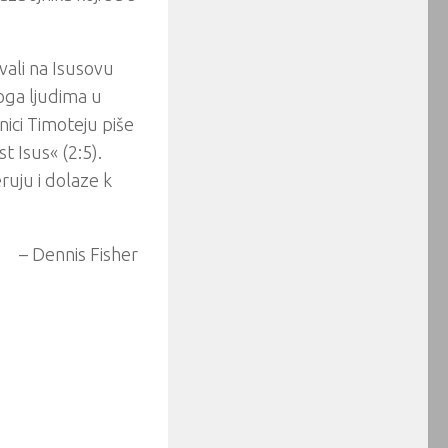
vali na Isusovu
ga ljudima u
nici Timoteju piše
t Isus« (2:5).
eruju i dolaze k
– Dennis Fisher