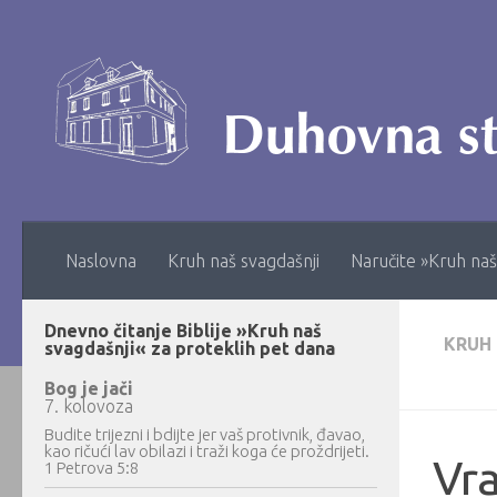
Skip to content
Naslovna
Kruh naš svagdašnji
Naručite »Kruh naš
Dnevno čitanje Biblije »Kruh naš
KRUH
svagdašnji« za proteklih pet dana
Bog je jači
7. kolovoza
Budite trijezni i bdijte jer vaš protivnik, đavao,
kao ričući lav obilazi i traži koga će proždrijeti.
Vra
1 Petrova 5:8