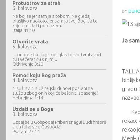
Protuotrov za strah
6. kolovoza
BY
DUHO
Ne boj se jer sam ja s tobom! Ne gledaj
plašljivo naokolo, jer sam ja tvoj Bog! Ja te
krijepim. Ja ti pomažem.
Izaija 41:10
Ja sam
Otvorite vrata
5. kolovoza
... onome tko čuje moj glas i otvori vrata, ući
ću i večerat ću s njim...
Otkrivenje 3:20
TALIJAN
Pomoć koju Bog pruža
biblijs
4. kolovoza
Nisu li svi ti služiteljski duhovi poslani na
gradu Fi
službu zbog onih koji će baštiniti spasenje?
nazva
Hebrejima 1:14
Uzdati se u Boga
Kao
3. kolovoza
rekao: 
Uzdaj se u Gospoda! Priberi snagu! Budi hrabra
srca i ufaj se u Gospoda!
rekao j
Psalam 27:14
Meni« (