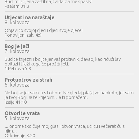
Budi mi stijena zaštitna, tvrđa da me spasiš!
Psalam 31:3
Utjecati na naraštaje
8. kolovoza
Objavi to svojoj djeci i djeci svoje djece!
Ponovljeni zak. 4:9
Bog je jači
7. kolovoza
Budite trijezni i bdijte jer vaš protivnik, đavao, kao ričući lav
obilazi i traži koga će proždrijeti.
1 Petrova 5:8
Protuotrov za strah
6. kolovoza
Ne boj se jer sam ja s tobom! Ne gledaj plašljivo naokolo, jer sam
ja tvoj Bog! Ja te krijepim. Ja ti pomažem.
Izaija 41:10
Otvorite vrata
5. kolovoza
... onome tko čuje moj glas i otvori vrata, ući ću i večerat ću s
njim...
Otkrivenje 3:20