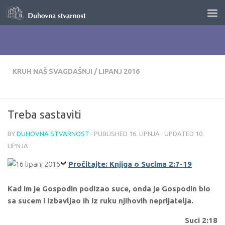
Skip to content
KRUH NAŠ SVAGDAŠNJI
/
LIPANJ 2016
Treba sastaviti
BY
DUHOVNA STVARNOST
· PUBLISHED
16. LIPNJA
· UPDATED
10.
LIPNJA
Pročitajte: Knjiga o Sucima 2:7-19
Kad im je Gospodin podizao suce, onda je Gospodin bio
sa sucem i izbavljao ih iz ruku njihovih neprijatelja.
Suci 2:18