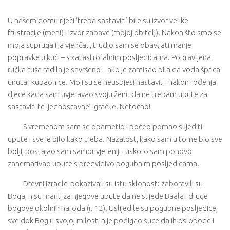
U našem domu riječi ‘treba sastaviti’ bile su izvor velike
frustracije (meni) i izvor zabave (mojoj obitelj). Nakon što smo se
moja supruga i ja vjenčali, trudio sam se obavljati manje
popravke u kući – s katastrofalnim posljedicama. Popravljena
ručka tuša radila je savršeno – ako je zamisao bila da voda šprica
unutar kupaonice. Moji su se neuspjesi nastavili i nakon rođenja
djece kada sam uvjeravao svoju ženu da ne trebam upute za
sastaviti te ‘jednostavne’ igračke. Netočno!
S vremenom sam se opametio i počeo pomno slijediti
upute i sve je bilo kako treba. Nažalost, kako sam u tome bio sve
bolji, postajao sam samouvjereniji i uskoro sam ponovo
zanemarivao upute s predvidivo pogubnim posljedicama.
Drevni Izraelci pokazivali su istu sklonost: zaboravili su
Boga, nisu marili za njegove upute da ne slijede Baala i druge
bogove okolnih naroda (r. 12). Uslijedile su pogubne posljedice,
sve dok Bog u svojoj milosti nije podigao suce da ih oslobode i