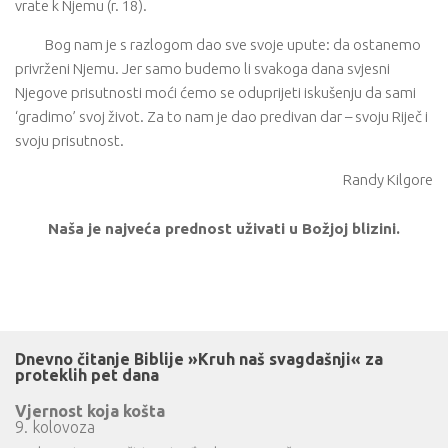
vrate k Njemu (r. 18).
Bog nam je s razlogom dao sve svoje upute: da ostanemo
privrženi Njemu. Jer samo budemo li svakoga dana svjesni
Njegove prisutnosti moći ćemo se oduprijeti iskušenju da sami
‘gradimo’ svoj život. Za to nam je dao predivan dar – svoju Riječ i
svoju prisutnost.
Randy Kilgore
Naša je najveća prednost uživati u Božjoj blizini.
Dnevno čitanje Biblije »Kruh naš svagdašnji« za
proteklih pet dana
Vjernost koja košta
9. kolovoza