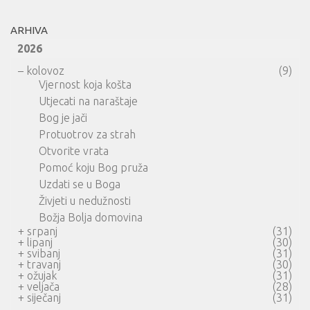
ARHIVA
2026
–
kolovoz
(9)
Vjernost koja košta
Utjecati na naraštaje
Bog je jači
Protuotrov za strah
Otvorite vrata
Pomoć koju Bog pruža
Uzdati se u Boga
Živjeti u nedužnosti
Božja Bolja domovina
+
srpanj
(31)
+
lipanj
(30)
+
svibanj
(31)
+
travanj
(30)
+
ožujak
(31)
+
veljača
(28)
+
siječanj
(31)