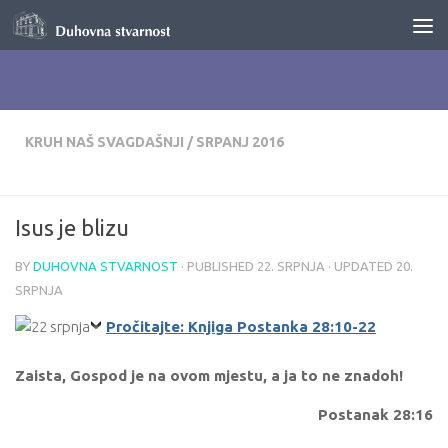
Skip to content
KRUH NAŠ SVAGDAŠNJI
/
SRPANJ 2016
Isus je blizu
BY
DUHOVNA STVARNOST
· PUBLISHED
22. SRPNJA
· UPDATED
20.
SRPNJA
Pročitajte: Knjiga Postanka 28:10-22
Zaista, Gospod je na ovom mjestu, a ja to ne znadoh!
Postanak 28:16