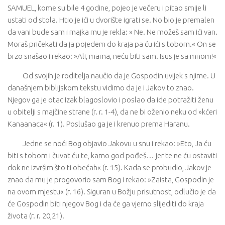
SAMUEL, kome su bile 4 godine, pojeo je večeru i pitao smije li
ustati od stola. Htio je ići u dvorište igrati se. No bio je premalen
da vani bude sam i majka mu je rekla: » Ne. Ne možeš sam ići van.
Moraš pričekati da ja pojedem do kraja pa ću ići s tobom.« On se
brzo snašao i rekao: »Ali, mama, neću biti sam. Isus je sa mnom!«
Od svojih je roditelja naučio da je Gospodin uvijek s njime. U
današnjem biblijskom tekstu vidimo da je i Jakov to znao.
Njegov ga je otac Izak blagoslovio i poslao da ide potražiti ženu
u obitelji s majčine strane (r. r. 1-4), da ne bi oženio neku od »kćeri
Kanaanaca« (r. 1). Poslušao ga je i krenuo prema Haranu.
Jedne se noći Bog objavio Jakovu u snu i rekao: »Eto, Ja ću
biti s tobom i čuvat ću te, kamo god pođeš… jer te ne ću ostaviti
dok ne izvršim što ti obećah« (r. 15). Kada se probudio, Jakov je
znao da mu je progovorio sam Bog i rekao: »Zaista, Gospodin je
na ovom mjestu« (r. 16). Siguran u Božju prisutnost, odlučio je da
će Gospodin biti njegov Bog i da će ga vjerno slijediti do kraja
života (r. r. 20,21).