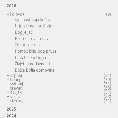
2026
–
kolovoz
(9)
Vjernost koja košta
Utjecati na naraštaje
Bog je jači
Protuotrov za strah
Otvorite vrata
Pomoć koju Bog pruža
Uzdati se u Boga
Živjeti u nedužnosti
Božja Bolja domovina
+
srpanj
(31)
+
lipanj
(30)
+
svibanj
(31)
+
travanj
(30)
+
ožujak
(31)
+
veljača
(28)
+
siječanj
(31)
2025
2024