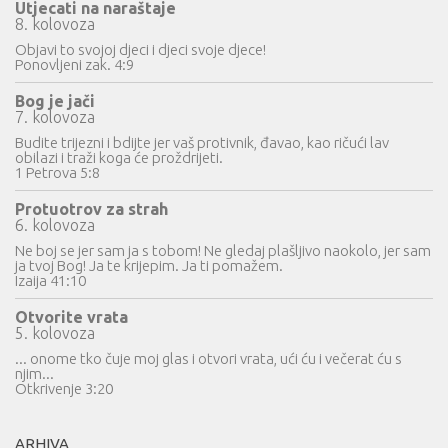
Utjecati na naraštaje
8. kolovoza
Objavi to svojoj djeci i djeci svoje djece!
Ponovljeni zak. 4:9
Bog je jači
7. kolovoza
Budite trijezni i bdijte jer vaš protivnik, đavao, kao ričući lav
obilazi i traži koga će proždrijeti.
1 Petrova 5:8
Protuotrov za strah
6. kolovoza
Ne boj se jer sam ja s tobom! Ne gledaj plašljivo naokolo, jer sam
ja tvoj Bog! Ja te krijepim. Ja ti pomažem.
Izaija 41:10
Otvorite vrata
5. kolovoza
... onome tko čuje moj glas i otvori vrata, ući ću i večerat ću s
njim...
Otkrivenje 3:20
ARHIVA