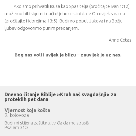
Ako smo prihvatili Isusa kao Spasitelja (pročitajte Ivan 1:12),
možemo biti sigurni i naći utjehu u istini da je On uvijek s nama
(pročitajte Hebrejima 13:5). Budimo poput Jakova i na Božju
ljubav odgovorimo punim predanjem.
Anne Cetas
Bog nas voli i uvijek je blizu – zauvijek je uz nas.
Dnevno čitanje Biblije »Kruh naš svagdašnji« za
proteklih pet dana
Vjernost koja košta
9. kolovoza
Budi mi stijena zaštitna, tvrđa da me spasiš!
Psalam 31:3