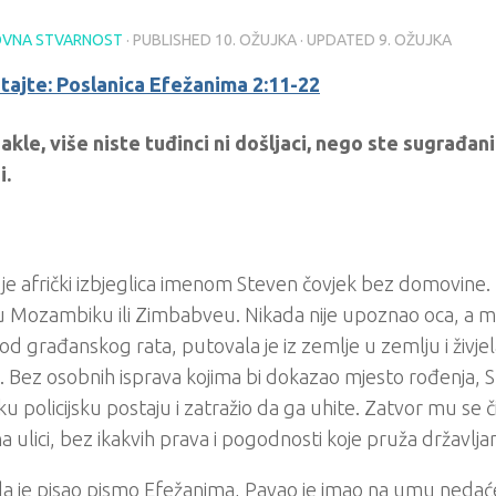
VNA STVARNOST
· PUBLISHED
10. OŽUJKA
· UPDATED
9. OŽUJKA
itajte: Poslanica Efežanima 2:11-22
akle, više niste tuđinci ni došljaci, nego ste sugrađani
i.
e afrički izbjeglica imenom Steven čovjek bez domovine. 
 Mozambiku ili Zimbabveu. Nikada nije upoznao oca, a m
 od građanskog rata, putovala je iz zemlje u zemlju i živje
e. Bez osobnih isprava kojima bi dokazao mjesto rođenja, 
ku policijsku postaju i zatražio da ga uhite. Zatvor mu se č
na ulici, bez ikakvih prava i pogodnosti koje pruža državlja
a je pisao pismo Efežanima, Pavao je imao na umu nedać