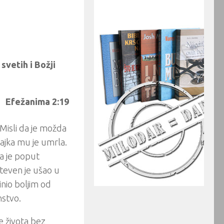
 svetih i Božji
Efežanima 2:19
Misli da je možda
ajka mu je umrla.
la je poput
Steven je ušao u
inio boljim od
nstvo.
e života bez