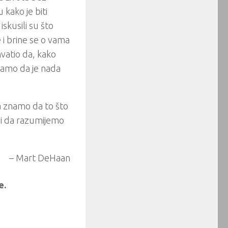
 kako je biti
iskusili su što
 i brine se o vama
hvatio da, kako
jamo da je nada
a znamo da to što
a i da razumijemo
– Mart DeHaan
e.