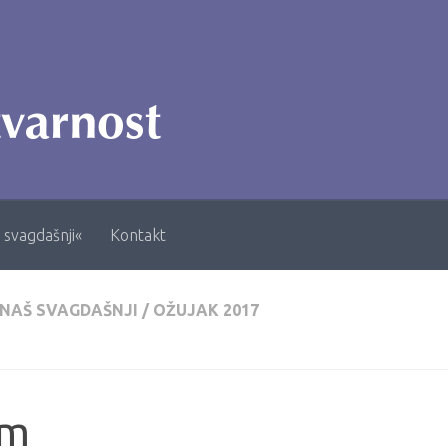
 svagdašnji«
Kontakt
 NAŠ SVAGDAŠNJI
/
OŽUJAK 2017
m