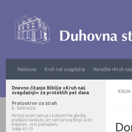
Skip to content
Naslovna
Kruh naš svagdašnji
Naručite »Kruh naš
Dnevno čitanje Biblije »Kruh naš
KRUH
svagdašnji« za proteklih pet dana
Protuotrov za strah
6. kolovoza
Ne boj se jer sam ja s tobom! Ne gledaj
plašljivo naokolo, jer sam ja tvoj Bog! Ja te
Do
krijepim. Ja ti pomažem.
Izaija 41:10