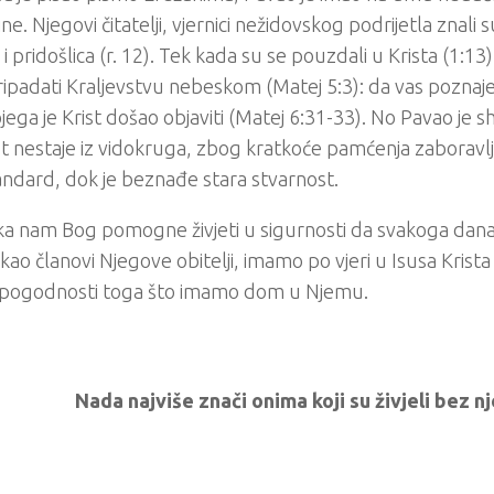
e. Njegovi čitatelji, vjernici nežidovskog podrijetla znali su
i pridošlica (r. 12). Tek kada su se pouzdali u Krista (1:13) 
ripadati Kraljevstvu nebeskom (Matej 5:3): da vas poznaje
jega je Krist došao objaviti (Matej 6:31-33). No Pavao je s
t nestaje iz vidokruga, zbog kratkoće pamćenja zaboravl
andard, dok je beznađe stara stvarnost.
a nam Bog pomogne živjeti u sigurnosti da svakoga dan
ao članovi Njegove obitelji, imamo po vjeri u Isusa Krist
i pogodnosti toga što imamo dom u Njemu.
Nada najviše znači onima koji su živjeli bez nj