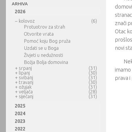
ARHIVA
domovin
2026
stranac 
–
kolovoz
(6)
znači p
Protuotrov za strah
Otac ko
Otvorite vrata
prošlos
Pomoć koju Bog pruža
novi st
Uzdati se u Boga
Živjeti u nedužnosti
Nek
Božja Bolja domovina
+
srpanj
(31)
imamo k
+
lipanj
(30)
+
svibanj
(31)
prava 
+
travanj
(30)
+
ožujak
(31)
+
veljača
(28)
+
siječanj
(31)
2025
2024
2023
2022