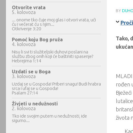
Otvorite vrata
BY
DUHO
5. kolovoza
... onome tko čuje moj glas i otvori vrata, ući
Proč
ću i večerat ću s njim...
Otkrivenje 3:20
Tako, d
Pomoć koju Bog pruža
4. kolovoza
ukućan
Nisu li svi ti služiteljski duhovi poslani na
službu zbog onih koji će baštiniti spasenje?
Hebrejima 1:14
Uzdati se u Boga
MLADI j
3. kolovoza
Uzdaj se u Gospoda! Priberi snagu! Budi hrabra
rođen u
srca i ufaj se u Gospoda!
Bježeći
Psalam 27:14
lutalic
Živjeti u nedužnosti
2. kolovoza
britans
Tko ide svojim putem u nedužnosti, ide
života 
sigurno...
Kad