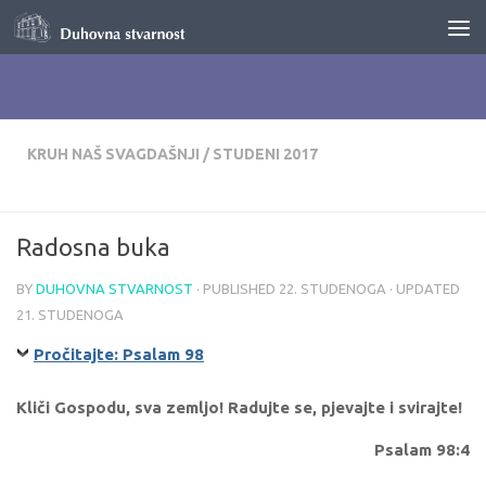
Skip to content
KRUH NAŠ SVAGDAŠNJI
/
STUDENI 2017
Radosna buka
BY
DUHOVNA STVARNOST
· PUBLISHED
22. STUDENOGA
· UPDATED
21. STUDENOGA
Pročitajte: Psalam 98
Kliči Gospodu, sva zemljo! Radujte se, pjevajte i svirajte!
Psalam 98:4