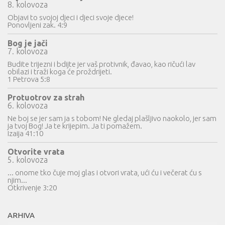
8. kolovoza
Objavi to svojoj djeci i djeci svoje djece!
Ponovljeni zak. 4:9
Bog je jači
7. kolovoza
Budite trijezni i bdijte jer vaš protivnik, đavao, kao ričući lav
obilazi i traži koga će proždrijeti.
1 Petrova 5:8
Protuotrov za strah
6. kolovoza
Ne boj se jer sam ja s tobom! Ne gledaj plašljivo naokolo, jer sam
ja tvoj Bog! Ja te krijepim. Ja ti pomažem.
Izaija 41:10
Otvorite vrata
5. kolovoza
... onome tko čuje moj glas i otvori vrata, ući ću i večerat ću s
njim...
Otkrivenje 3:20
ARHIVA