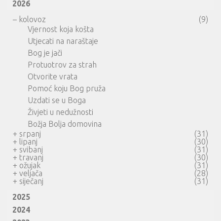
2026
–
kolovoz
(9)
Vjernost koja košta
Utjecati na naraštaje
Bog je jači
Protuotrov za strah
Otvorite vrata
Pomoć koju Bog pruža
Uzdati se u Boga
Živjeti u nedužnosti
Božja Bolja domovina
+
srpanj
(31)
+
lipanj
(30)
+
svibanj
(31)
+
travanj
(30)
+
ožujak
(31)
+
veljača
(28)
+
siječanj
(31)
2025
2024