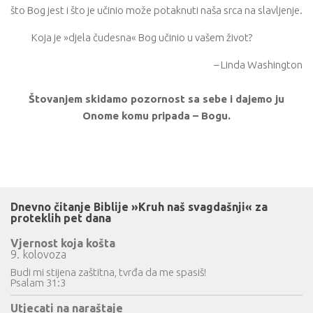
što Bog jest i što je učinio može potaknuti naša srca na slavljenje.
Koja je »djela čudesna« Bog učinio u vašem život?
– Linda Washington
Štovanjem skidamo pozornost sa sebe i dajemo ju
Onome komu pripada – Bogu.
Dnevno čitanje Biblije »Kruh naš svagdašnji« za
proteklih pet dana
Vjernost koja košta
9. kolovoza
Budi mi stijena zaštitna, tvrđa da me spasiš!
Psalam 31:3
Utjecati na naraštaje