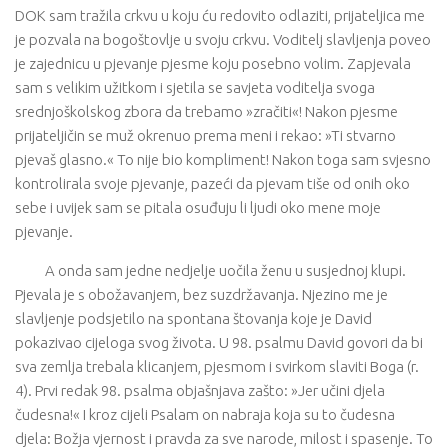
DOK sam tražila crkvu u koju ću redovito odlaziti, prijateljica me
je pozvala na bogoštovlje u svoju crkvu. Voditelj slavljenja poveo
je zajednicu u pjevanje pjesme koju posebno volim. Zapjevala
sam s velikim užitkom i sjetila se savjeta voditelja svoga
srednjoškolskog zbora da trebamo »zračiti«! Nakon pjesme
prijateljičin se muž okrenuo prema meni i rekao: »Ti stvarno
pjevaš glasno.« To nije bio kompliment! Nakon toga sam svjesno
kontrolirala svoje pjevanje, pazeći da pjevam tiše od onih oko
sebe i uvijek sam se pitala osuđuju li ljudi oko mene moje
pjevanje.
A onda sam jedne nedjelje uočila ženu u susjednoj klupi.
Pjevala je s obožavanjem, bez suzdržavanja. Njezino me je
slavljenje podsjetilo na spontana štovanja koje je David
pokazivao cijeloga svog života. U 98. psalmu David govori da bi
sva zemlja trebala klicanjem, pjesmom i svirkom slaviti Boga (r.
4). Prvi redak 98. psalma objašnjava zašto: »Jer učini djela
čudesna!« I kroz cijeli Psalam on nabraja koja su to čudesna
djela: Božja vjernost i pravda za sve narode, milost i spasenje. To