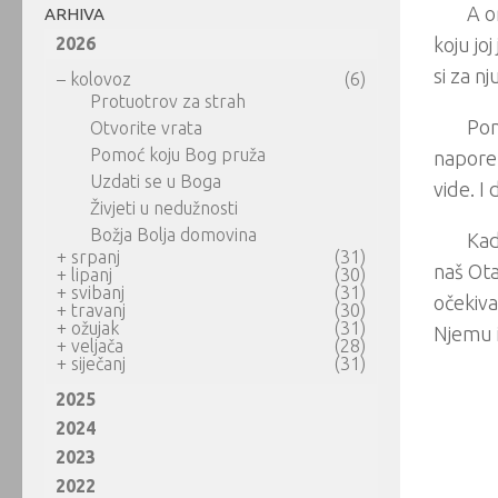
A o
ARHIVA
2026
koju joj
si za nj
–
kolovoz
(6)
Protuotrov za strah
Pon
Otvorite vrata
Pomoć koju Bog pruža
napore.
Uzdati se u Boga
vide. I
Živjeti u nedužnosti
Božja Bolja domovina
Kad
+
srpanj
(31)
naš Ota
+
lipanj
(30)
+
svibanj
(31)
očekiva
+
travanj
(30)
+
ožujak
(31)
Njemu 
+
veljača
(28)
+
siječanj
(31)
2025
2024
2023
2022