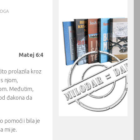
NOGA
Matej 6:4
ito prolazila kroz
 s njom,
ikom. Međutim,
g od đakona da
o pomoći i bila je
 mi je.