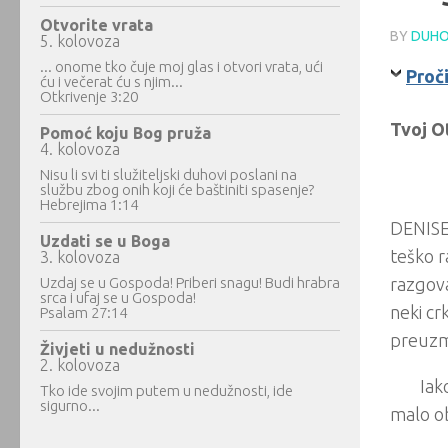
Otvorite vrata
BY
DUHO
5. kolovoza
... onome tko čuje moj glas i otvori vrata, ući
Proč
ću i večerat ću s njim...
Otkrivenje 3:20
Tvoj Ot
Pomoć koju Bog pruža
4. kolovoza
Nisu li svi ti služiteljski duhovi poslani na
službu zbog onih koji će baštiniti spasenje?
Hebrejima 1:14
DENISE 
Uzdati se u Boga
teško r
3. kolovoza
Uzdaj se u Gospoda! Priberi snagu! Budi hrabra
razgova
srca i ufaj se u Gospoda!
neki cr
Psalam 27:14
preuzme
Živjeti u nedužnosti
2. kolovoza
Iak
Tko ide svojim putem u nedužnosti, ide
sigurno...
malo ob