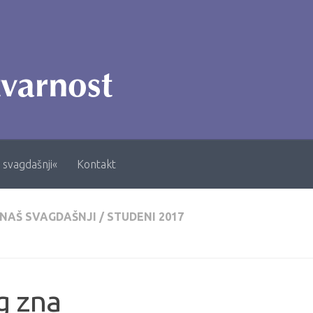
 svagdašnji«
Kontakt
 NAŠ SVAGDAŠNJI
/
STUDENI 2017
g zna