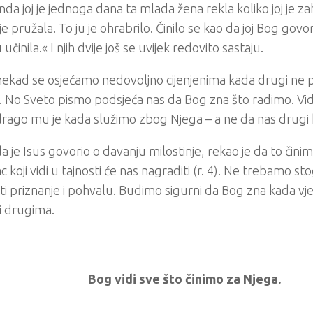
nda joj je jednoga dana ta mlada žena rekla koliko joj je z
 je pružala. To ju je ohrabrilo. Činilo se kao da joj Bog govo
u učinila.« I njih dvije još se uvijek redovito sastaju.
ekad se osjećamo nedovoljno cijenjenima kada drugi ne 
 No Sveto pismo podsjeća nas da Bog zna što radimo. Vid
 drago mu je kada služimo zbog Njega – a ne da nas drugi 
a je Isus govorio o davanju milostinje, rekao je da to činim
c koji vidi u tajnosti će nas nagraditi (r. 4). Ne trebamo s
ti priznanje i pohvalu. Budimo sigurni da Bog zna kada vj
i drugima.
Bog vidi sve što činimo za Njega.