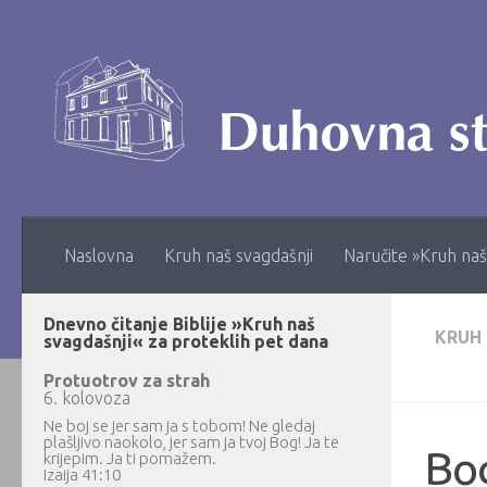
Skip to content
Naslovna
Kruh naš svagdašnji
Naručite »Kruh naš
Dnevno čitanje Biblije »Kruh naš
KRUH
svagdašnji« za proteklih pet dana
Protuotrov za strah
6. kolovoza
Ne boj se jer sam ja s tobom! Ne gledaj
plašljivo naokolo, jer sam ja tvoj Bog! Ja te
Bo
krijepim. Ja ti pomažem.
Izaija 41:10