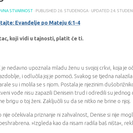
VNA STVARNOST
· PUBLISHED
26. STUDENOGA
· UPDATED
24. STUDE
itajte: Evanđelje po Mateju 6:1-4
ac, koji vidi u tajnosti, platit će ti.
je nedavno upoznala mladu ženu u svojoj crkvi, koja je oč
azdoblje, i odlučila joj je pomoći. Svakog se tjedna nalazila
rale su i molila se s njom. Postala je njezinim dušobrižn
kveni vođe nisu zapazili Denisein trud i odredili su jedno
 brigu o toj ženi. Zaključili su da se nitko ne brine o njoj.
o nije očekivala priznanje ni zahvalnost, Denise si nije mogl
eshrabrena. »Izgleda kao da nisam radila baš ništa«, rekla