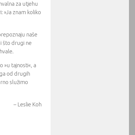
ahvalna za utjehu
ri: »Ja znam koliko
prepoznaju naše
i što drugi ne
hvale.
o »u tajnosti«, a
toga od drugih
erno služimo
– Leslie Koh