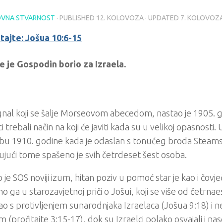
VNA STVARNOST
· PUBLISHED
12. KOLOVOZA
· UPDATED
7. KOLOVOZ
tajte: Jošua 10:6-15
e je Gospodin borio za Izraela.
gnal koji se šalje Morseovom abecedom, nastao je 1905. g
 trebali način na koji će javiti kada su u velikoj opasnosti.
bu 1910. godine kada je odaslan s tonućeg broda Steams
ujući tome spašeno je svih četrdeset šest osoba.
o je SOS noviji izum, hitan poziv u pomoć star je kao i čovj
o ga u starozavjetnoj priči o Jošui, koji se više od četrna
o s protivljenjem sunarodnjaka Izraelaca (Jošua 9:18) i 
m (pročitajte 3:15-17), dok su Izraelci polako osvajali i nas