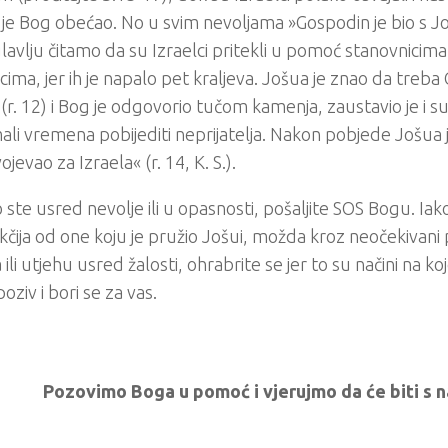
 je Bog obećao. No u svim nevoljama »Gospodin je bio s J
lavlju čitamo da su Izraelci pritekli u pomoć stanovnicim
cima, jer ih je napalo pet kraljeva. Jošua je znao da treb
r. 12) i Bog je odgovorio tučom kamenja, zaustavio je i 
mali vremena pobijediti neprijatelja. Nakon pobjede Jošua 
jevao za Izraela« (r. 14, K. S.).
 ste usred nevolje ili u opasnosti, pošaljite SOS Bogu. I
ukčija od one koju je pružio Jošui, možda kroz neočekivani
ka ili utjehu usred žalosti, ohrabrite se jer to su načini na
oziv i bori se za vas.
Pozovimo Boga u pomoć i vjerujmo da će biti s 