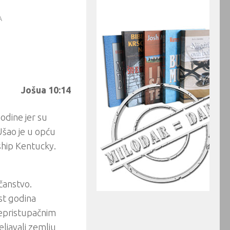
A
Jošua 10:14
odine jer su
 Ušao je u opću
hip Kentucky.
ečanstvo.
est godina
nepristupačnim
eljavali zemlju