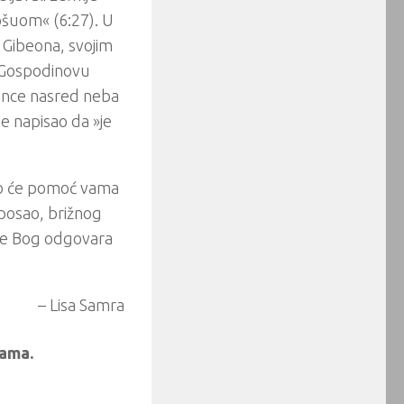
ošuom« (6:27). U
a Gibeona, svojim
a Gospodinovu
sunce nasred neba
je napisao da »je
ako će pomoć vama
 posao, brižnog
 koje Bog odgovara
– Lisa Samra
nama.