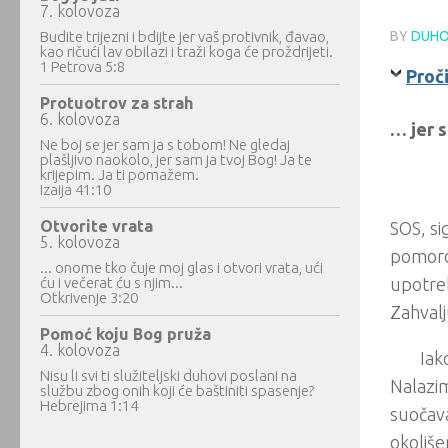
7. kolovoza
Budite trijezni i bdijte jer vaš protivnik, đavao,
BY
DUHO
kao ričući lav obilazi i traži koga će proždrijeti.
1 Petrova 5:8
Proči
Protuotrov za strah
6. kolovoza
… jer s
Ne boj se jer sam ja s tobom! Ne gledaj
plašljivo naokolo, jer sam ja tvoj Bog! Ja te
krijepim. Ja ti pomažem.
Izaija 41:10
Otvorite vrata
SOS, si
5. kolovoza
pomorci
... onome tko čuje moj glas i otvori vrata, ući
ću i večerat ću s njim...
upotre
Otkrivenje 3:20
Zahvalj
Pomoć koju Bog pruža
4. kolovoza
Iak
Nisu li svi ti služiteljski duhovi poslani na
Nalazim
službu zbog onih koji će baštiniti spasenje?
Hebrejima 1:14
suočava
okoliše