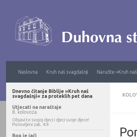
Skip to content
Naslovna
Kruh naš svagdašnji
Naručite »Kruh naš
Dnevno čitanje Biblije »Kruh naš
KOLO
svagdašnji« za proteklih pet dana
Utjecati na naraštaje
8. kolovoza
Objavi to svojoj djeci i djeci svoje djece!
Ponovljeni zak. 4:9
Po
Bog je jači