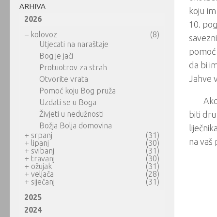
ARHIVA
koju im
2026
10. pog
–
kolovoz
(8)
savezni
Utjecati na naraštaje
pomoć (
Bog je jači
da bi i
Protuotrov za strah
Jahve vo
Otvorite vrata
Pomoć koju Bog pruža
Ako
Uzdati se u Boga
Živjeti u nedužnosti
biti dr
Božja Bolja domovina
liječni
+
srpanj
(31)
na vaš p
+
lipanj
(30)
+
svibanj
(31)
+
travanj
(30)
+
ožujak
(31)
+
veljača
(28)
+
siječanj
(31)
2025
2024