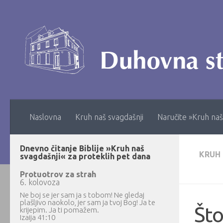
Skip to content
Naslovna
Kruh naš svagdašnji
Naručite »Kruh naš
Dnevno čitanje Biblije »Kruh naš
KRUH
svagdašnji« za proteklih pet dana
Protuotrov za strah
6. kolovoza
Ne boj se jer sam ja s tobom! Ne gledaj
plašljivo naokolo, jer sam ja tvoj Bog! Ja te
Što
krijepim. Ja ti pomažem.
Izaija 41:10