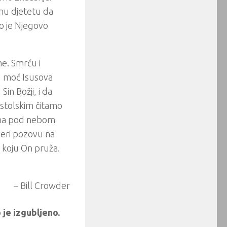
inu djetetu da
lo je Njegovo
me. Smrću i
u moć Isusova
in Božji, i da
ostolskim čitamo
ena pod nebom
vjeri pozovu na
u koju On pruža.
– Bill Crowder
 je izgubljeno.