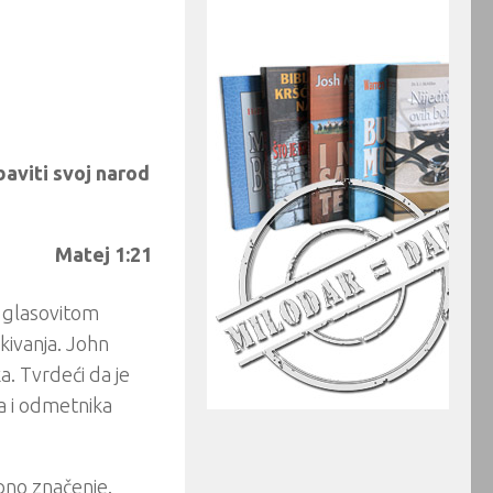
baviti svoj narod
Matej 1:21
o glasovitom
kivanja. John
a. Tvrdeći da je
a i odmetnika
bno značenje.