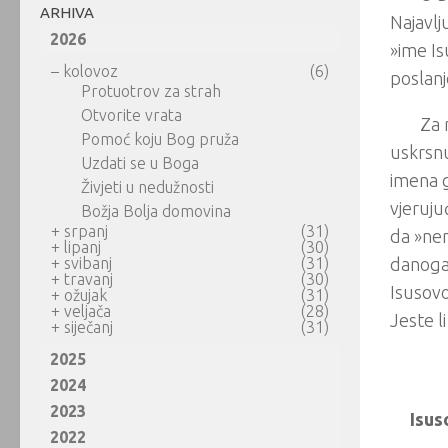
ARHIVA
Najavlj
2026
»ime Is
–
kolovoz
(6)
poslanj
Protuotrov za strah
Otvorite vrata
Za 
Pomoć koju Bog pruža
uskrsnu
Uzdati se u Boga
imena g
Živjeti u nedužnosti
vjeruju
Božja Bolja domovina
+
srpanj
(31)
da »ne
+
lipanj
(30)
+
svibanj
(31)
danoga 
+
travanj
(30)
Isusovo
+
ožujak
(31)
+
veljača
(28)
Jeste l
+
siječanj
(31)
2025
2024
2023
Isus
2022