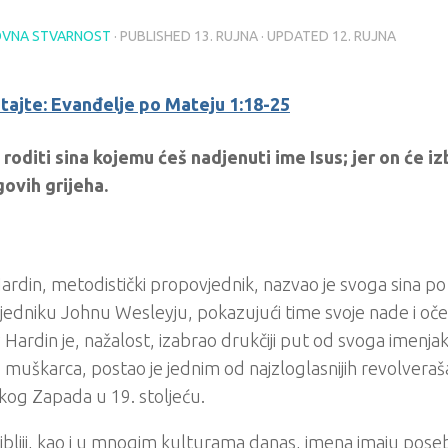
VNA STVARNOST
· PUBLISHED
13. RUJNA
· UPDATED
12. RUJNA
itajte: Evanđelje po Mateju 1:18-25
roditi sina kojemu ćeš nadjenuti ime Isus; jer on će iz
govih grijeha.
ardin, metodistički propovjednik, nazvao je svoga sina p
edniku Johnu Wesleyju, pokazujući time svoje nade i oče
Hardin je, nažalost, izabrao drukčiji put od svoga imenjak
 muškarca, postao je jednim od najzloglasnijih revolveraš
og Zapada u 19. stoljeću.
ibliji, kao i u mnogim kulturama danas, imena imaju pose