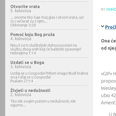
Otvorite vrata
BY
DUHO
5. kolovoza
... onome tko čuje moj glas i otvori vrata, ući
ću i večerat ću s njim...
Otkrivenje 3:20
Proč
Pomoć koju Bog pruža
4. kolovoza
Ona će 
Nisu li svi ti služiteljski duhovi poslani na
od nje
službu zbog onih koji će baštiniti spasenje?
Hebrejima 1:14
Uzdati se u Boga
3. kolovoza
Uzdaj se u Gospoda! Priberi snagu! Budi hrabra
»GIP« H
srca i ufaj se u Gospoda!
propovj
Psalam 27:14
Wesley 
Živjeti u nedužnosti
2. kolovoza
ubio 42
Tko ide svojim putem u nedužnosti, ide
Američk
sigurno...
U B