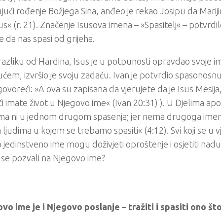
ujući rođenje Božjega Sina, anđeo je rekao Josipu da Marij
us« (r. 21). Značenje Isusova imena – »Spasitelj« – potvrdi
e da nas spasi od grijeha.
razliku od Hardina, Isus je u potpunosti opravdao svoje i
ćem, izvršio je svoju zadaću. Ivan je potvrdio spasonosn
ovoreći: »A ova su zapisana da vjerujete da je Isus Mesija, S
ći imate život u Njegovo ime« (Ivan 20:31) ). U Djelima ap
ma ni u jednom drugom spasenja; jer nema drugoga im
ljudima u kojem se trebamo spasiti« (4:12). Svi koji se u 
 jedinstveno ime mogu doživjeti oproštenje i osjetiti nad
i se pozvali na Njegovo ime?
ovo ime je i Njegovo poslanje – tražiti i spasiti ono što