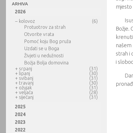
ARHIVA
mjesto 
2026
Isu
–
kolovoz
(6)
Protuotrov za strah
Božje. O
Otvorite vrata
krenuti
Pomoć koju Bog pruža
našem ž
Uzdati se u Boga
strah i
Živjeti u nedužnosti
i slobo
Božja Bolja domovina
+
srpanj
(31)
+
lipanj
(30)
Dan
+
svibanj
(31)
+
travanj
(30)
pronađe
+
ožujak
(31)
+
veljača
(28)
+
siječanj
(31)
2025
2024
2023
2022