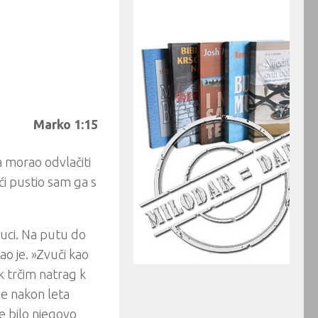
Marko 1:15
 morao odvlačiti
i pustio sam ga s
luci. Na putu do
ao je. »Zvuči kao
ek trčim natrag k
je nakon leta
je bilo njegovo