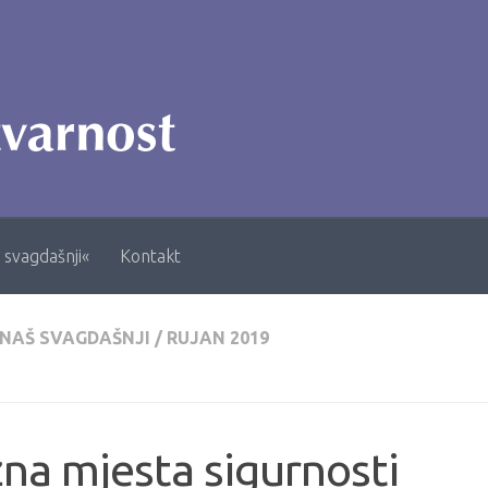
 svagdašnji«
Kontakt
 NAŠ SVAGDAŠNJI
/
RUJAN 2019
na mjesta sigurnosti