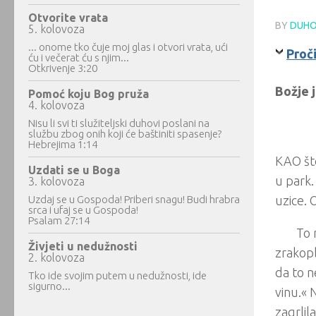
Otvorite vrata
BY
DUHO
5. kolovoza
... onome tko čuje moj glas i otvori vrata, ući
Proč
ću i večerat ću s njim...
Otkrivenje 3:20
Božje j
Pomoć koju Bog pruža
4. kolovoza
Nisu li svi ti služiteljski duhovi poslani na
službu zbog onih koji će baštiniti spasenje?
Hebrejima 1:14
KAO šte
Uzdati se u Boga
u park.
3. kolovoza
Uzdaj se u Gospoda! Priberi snagu! Budi hrabra
uzice. 
srca i ufaj se u Gospoda!
Psalam 27:14
To 
Živjeti u nedužnosti
zrakopl
2. kolovoza
da to n
Tko ide svojim putem u nedužnosti, ide
sigurno...
vinu.« 
zagrlil