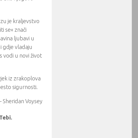
izu je kraljevstvo
iti se« znači
avina ljubavi u
i gdje vladaju
 vodi u novi život
jek iz zrakoplova
esto sigurnosti.
– Sheridan Voysey
Tebi.