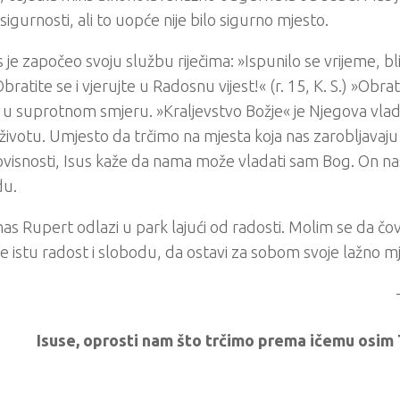
sigurnosti, ali to uopće nije bilo sigurno mjesto.
s je započeo svoju službu riječima: »Ispunilo se vrijeme, bl
bratite se i vjerujte u Radosnu vijest!« (r. 15, K. S.) »Obrat
 u suprotnom smjeru. »Kraljevstvo Božje« je Njegova vlad
ivotu. Umjesto da trčimo na mjesta koja nas zarobljavaju 
 ovisnosti, Isus kaže da nama može vladati sam Bog. On nas
du.
as Rupert odlazi u park lajući od radosti. Molim se da čov
 istu radost i slobodu, da ostavi za sobom svoje lažno mj
Isuse, oprosti nam što trčimo prema ičemu osim 