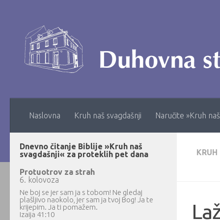
Skip to content
Naslovna
Kruh naš svagdašnji
Naručite »Kruh naš
Dnevno čitanje Biblije »Kruh naš
KRUH
svagdašnji« za proteklih pet dana
Protuotrov za strah
6. kolovoza
Ne boj se jer sam ja s tobom! Ne gledaj
plašljivo naokolo, jer sam ja tvoj Bog! Ja te
Laž
krijepim. Ja ti pomažem.
Izaija 41:10