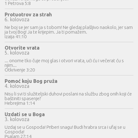
1 Petrova 5:8
Protuotrov za strah
6. kolovoza
Ne boj se jer sam ja s tobom! Ne gledaj plašljivo naokolo, jer sam
ja tvoj Bog! Ja te krijepim. Ja ti pomažem.
Izaija 41:10
Otvorite vrata
5. kolovoza
... onome tko čuje moj glas i otvori vrata, ući ću i večerat ću s
njim...
Otkrivenje 3:20
Pomoć koju Bog pruža
4. kolovoza
Nisu li svi ti služiteljski duhovi poslani na službu zbog onih koji će
baštiniti spasenje?
Hebrejima 1:14
Uzdati se u Boga
3. kolovoza
Uzdaj se u Gospoda! Priberi snagu! Budi hrabra srca i ufaj se u
Gospoda!
Psalam 27:14