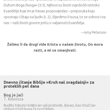
Duhom Boga živoga« (3:3). Njihovi su životi svjedočili istinsko
Evanđelje koje im je Pavao propovijedao – preporuka koju
»poznaju i čitaju svi ljudi« (r. 2). Slijedimo li Isusa, to se odnosi i na
nas – naši životi govore priču o valjanosti Evanđelja.
– Amy Peterson
Želimo li da drugi vide Krista u našem životu, On mora
rasti, a mi se smanjivati.
Dnevno čitanje Biblije »Kruh naš svagdašnji« za
proteklih pet dana
Bog je jači
7. kolovoza
Budite trijezni i bdijte jer vaš protivnik, đavao, kao ričući lav
obilazi i traži koga će proždrijeti.