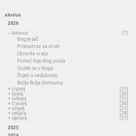
ARHIVA
2026
–
kolovoz
(7)
Bog je jači
Protuotrov za strah
Otvorite vrata
Pomoć koju Bog pruža
Uzdati se u Boga
Živjeti u nedužnosti
Božja Bolja domovina
+
srpanj
(31)
+
lipanj
(30)
+
svibanj
(31)
+
travanj
(30)
+
ožujak
(31)
+
veljača
(28)
+
siječanj
(31)
2025
2024