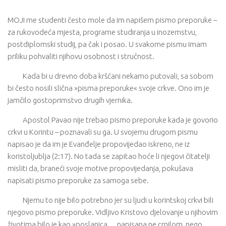
MOJI me studenti često mole da im napišem pismo preporuke –
za rukovodeća mjesta, programe studiranja u inozemstvu,
postdiplomski studij, pa čak i posao. U svakome pismu imam
priliku pohvaliti njihovu osobnost i stručnost.
Kada bi u drevno doba kršćani nekamo putovali, sa sobom
bi često nosili slična »pisma preporuke« svoje crkve. Ono im je
jamčilo gostoprimstvo drugih vjernika.
Apostol Pavao nije trebao pismo preporuke kada je govorio
crkvi u Korintu – poznavali su ga. U svojemu drugom pismu
napisao je da im je Evanđelje propovijedao iskreno, ne iz
koristoljublja (2:17). No tada se zapitao hoće li njegovi čitatelji
misliti da, braneći svoje motive propovijedanja, pokušava
napisati pismo preporuke za samoga sebe.
Njemu to nije bilo potrebno jer su ljudi u korintskoj crkvi bili
njegovo pismo preporuke. Vidljivo Kristovo djelovanje u njihovim
životima bilo je kao »poslanica… napisana ne crnilom, nego