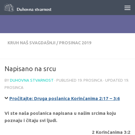
Skip to content
KRUH NAŠ SVAGDAŠNJI
/
PROSINAC 2019
Napisano na srcu
BY
DUHOVNA STVARNOST
· PUBLISHED
19. PROSINCA
· UPDATED
19.
PROSINCA
Pročitajte: Druga poslanica Korinćanima 2:17 – 3:6
Vi ste naša poslanica napisana u našim srcima koju
poznaju i čitaju svi ljudi.
2 Korinćanima 3:2