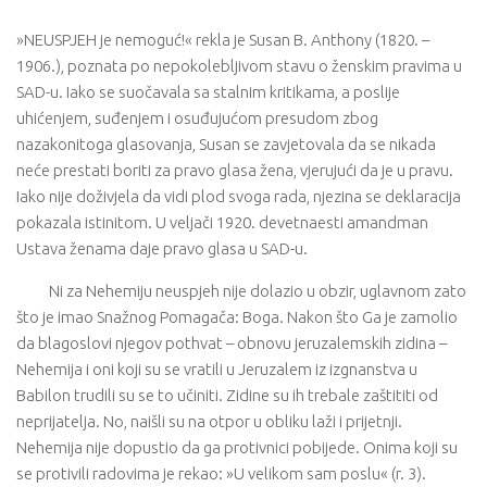
»NEUSPJEH je nemoguć!« rekla je Susan B. Anthony (1820. –
1906.), poznata po nepokolebljivom stavu o ženskim pravima u
SAD-u. Iako se suočavala sa stalnim kritikama, a poslije
uhićenjem, suđenjem i osuđujućom presudom zbog
nazakonitoga glasovanja, Susan se zavjetovala da se nikada
neće prestati boriti za pravo glasa žena, vjerujući da je u pravu.
Iako nije doživjela da vidi plod svoga rada, njezina se deklaracija
pokazala istinitom. U veljači 1920. devetnaesti amandman
Ustava ženama daje pravo glasa u SAD-u.
Ni za Nehemiju neuspjeh nije dolazio u obzir, uglavnom zato
što je imao Snažnog Pomagača: Boga. Nakon što Ga je zamolio
da blagoslovi njegov pothvat – obnovu jeruzalemskih zidina –
Nehemija i oni koji su se vratili u Jeruzalem iz izgnanstva u
Babilon trudili su se to učiniti. Zidine su ih trebale zaštititi od
neprijatelja. No, naišli su na otpor u obliku laži i prijetnji.
Nehemija nije dopustio da ga protivnici pobijede. Onima koji su
se protivili radovima je rekao: »U velikom sam poslu« (r. 3).