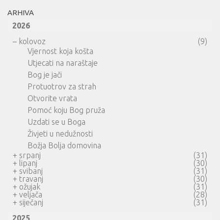
ARHIVA
2026
–
kolovoz
(9)
Vjernost koja košta
Utjecati na naraštaje
Bog je jači
Protuotrov za strah
Otvorite vrata
Pomoć koju Bog pruža
Uzdati se u Boga
Živjeti u nedužnosti
Božja Bolja domovina
+
srpanj
(31)
+
lipanj
(30)
+
svibanj
(31)
+
travanj
(30)
+
ožujak
(31)
+
veljača
(28)
+
siječanj
(31)
2025