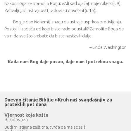
Nakon toga se pomolio Bogu: »Ali sad ojačaj moje ruke!« (r. 9)
Zahvaljujući ustrajnosti, radovi su dovršeni (r. 15).
Bog je dao Nehemiji snagu da ustraje usprkos protivljenju.
Postoji li zadaća od koje biste rado odustali? Zamolite Boga da
vam da sve što trebate da biste nastavili dalje.
– Linda Washington
Kada nam Bog daje posao, daje nam i potrebnu snagu.
Dnevno čitanje Biblije »Kruh naš svagdašnji« za
proteklih pet dana
Vjernost koja košta
9. kolovoza
Budi mi stijena zaštitna, tvrđa da me spasiš!