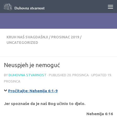
Skip to content
KRUH NAŠ SVAGDAŠNJI
/
PROSINAC 2019
/
UNCATEGORIZED
Neuspjeh je nemoguć
BY
DUHOVNA STVARNOST
· PUBLISHED
20. PROSINCA
· UPDATED
19.
PROSINCA
Pročitajte: Nehemija 6:1-9
Jer spoznaše da je naš Bog učinio to djelo.
Nehemija 6:16