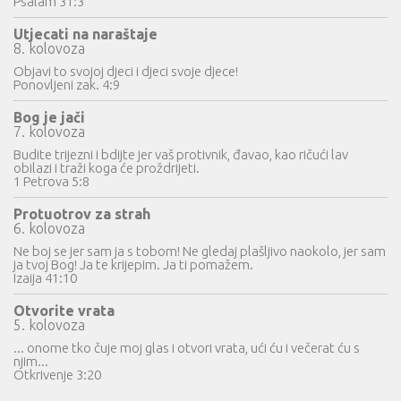
Psalam 31:3
Utjecati na naraštaje
8. kolovoza
Objavi to svojoj djeci i djeci svoje djece!
Ponovljeni zak. 4:9
Bog je jači
7. kolovoza
Budite trijezni i bdijte jer vaš protivnik, đavao, kao ričući lav
obilazi i traži koga će proždrijeti.
1 Petrova 5:8
Protuotrov za strah
6. kolovoza
Ne boj se jer sam ja s tobom! Ne gledaj plašljivo naokolo, jer sam
ja tvoj Bog! Ja te krijepim. Ja ti pomažem.
Izaija 41:10
Otvorite vrata
5. kolovoza
... onome tko čuje moj glas i otvori vrata, ući ću i večerat ću s
njim...
Otkrivenje 3:20