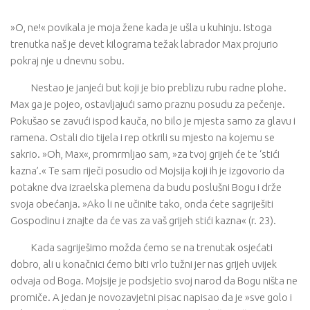
»O, ne!« povikala je moja žene kada je ušla u kuhinju. Istoga
trenutka naš je devet kilograma težak labrador Max projurio
pokraj nje u dnevnu sobu.
Nestao je janjeći but koji je bio preblizu rubu radne plohe.
Max ga je pojeo, ostavljajući samo praznu posudu za pečenje.
Pokušao se zavući ispod kauča, no bilo je mjesta samo za glavu i
ramena. Ostali dio tijela i rep otkrili su mjesto na kojemu se
sakrio. »Oh, Max«, promrmljao sam, »za tvoj grijeh će te ‘stići
kazna’.« Te sam riječi posudio od Mojsija koji ih je izgovorio da
potakne dva izraelska plemena da budu poslušni Bogu i drže
svoja obećanja. »Ako li ne učinite tako, onda ćete sagriješiti
Gospodinu i znajte da će vas za vaš grijeh stići kazna« (r. 23).
Kada sagriješimo možda ćemo se na trenutak osjećati
dobro, ali u konačnici ćemo biti vrlo tužni jer nas grijeh uvijek
odvaja od Boga. Mojsije je podsjetio svoj narod da Bogu ništa ne
promiče. A jedan je novozavjetni pisac napisao da je »sve golo i