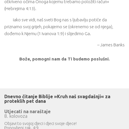
otkriveno očima Onoga kojemu trebamo položiti račun«
(Hebrejima 4:13).
Iako sve vidi, naš sveti Bog nas s ljubavlju potiče da
priznamo svoj grijeh, pokajemo se (okrenemo se od njega),
dođemo k Njemu (1 Ivanova 1:9) i slijedimo Ga.
– James Banks
Bože, pomogni nam da Ti budemo poslušni.
Dnevno čitanje Biblije »Kruh naš svagdašnji« za
proteklih pet dana
Utjecati na naraštaje
8. kolovoza
Objavi to svojoj djeci i djeci svoje djece!
Ponovljeni zak. 4:9