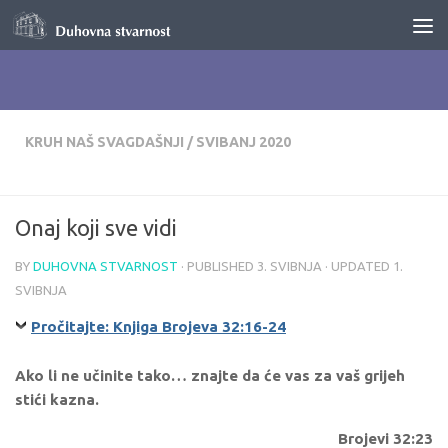
Skip to content
KRUH NAŠ SVAGDAŠNJI
/
SVIBANJ 2020
Onaj koji sve vidi
BY
DUHOVNA STVARNOST
· PUBLISHED
3. SVIBNJA
· UPDATED
1.
SVIBNJA
Pročitajte: Knjiga Brojeva 32:16-24
Ako li ne učinite tako… znajte da će vas za vaš grijeh
stići kazna.
Brojevi 32:23