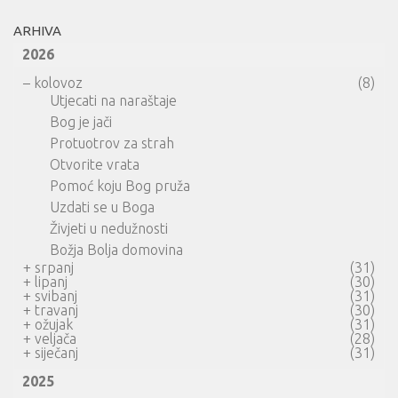
ARHIVA
2026
–
kolovoz
(8)
Utjecati na naraštaje
Bog je jači
Protuotrov za strah
Otvorite vrata
Pomoć koju Bog pruža
Uzdati se u Boga
Živjeti u nedužnosti
Božja Bolja domovina
+
srpanj
(31)
+
lipanj
(30)
+
svibanj
(31)
+
travanj
(30)
+
ožujak
(31)
+
veljača
(28)
+
siječanj
(31)
2025