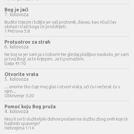
Bog je jači
7. kolovoza
Budite trijezni i bdijte jer vaš protivnik, đavao, kao ričući lav
obilazi i traži koga će proždrijeti.
1 Petrova 5:8
Protuotrov za strah
6. kolovoza
Ne boj se jer sam ja s tobom! Ne gledaj plašljivo naokolo, jer sam
ja tvoj Bog! Ja te krijepim. Ja ti pomažem.
Izaija 41:10
Otvorite vrata
5. kolovoza
... onome tko čuje moj glas i otvori vrata, ući ću i večerat ću s
njim...
Otkrivenje 3:20
Pomoć koju Bog pruža
4. kolovoza
Nisu li svi ti služiteljski duhovi poslani na službu zbog onih koji će
baštiniti spasenje?
Hebrejima 1:14