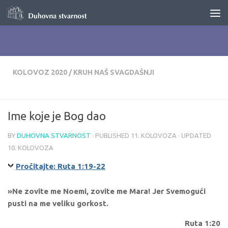
Skip to content
KOLOVOZ 2020
/
KRUH NAŠ SVAGDAŠNJI
Ime koje je Bog dao
BY
DUHOVNA STVARNOST
· PUBLISHED
11. KOLOVOZA
· UPDATED
10. KOLOVOZA
Pročitajte: Ruta 1:19-22
»Ne zovite me Noemi, zovite me Mara! Jer Svemogući
pusti na me veliku gorkost.
Ruta 1:20