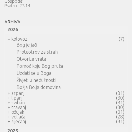
Gospoda!
Psalam 27:14
ARHIVA
2026
–
kolovoz
(7)
Bog je jači
Protuotrov za strah
Otvorite vrata
Pomoć koju Bog pruža
Uzdati se u Boga
Živjeti u nedužnosti
Božja Bolja domovina
+
srpanj
(31)
+
lipanj
(30)
+
svibanj
(31)
+
travanj
(30)
+
ožujak
(31)
+
veljača
(28)
+
siječanj
(31)
2025