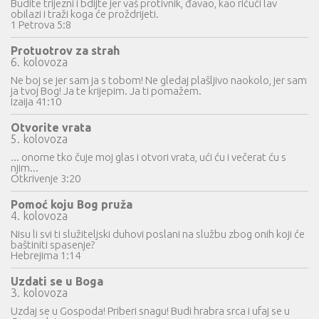
Budite trijezni i bdijte jer vaš protivnik, đavao, kao ričući lav
obilazi i traži koga će proždrijeti.
1 Petrova 5:8
Protuotrov za strah
6. kolovoza
Ne boj se jer sam ja s tobom! Ne gledaj plašljivo naokolo, jer sam
ja tvoj Bog! Ja te krijepim. Ja ti pomažem.
Izaija 41:10
Otvorite vrata
5. kolovoza
... onome tko čuje moj glas i otvori vrata, ući ću i večerat ću s
njim...
Otkrivenje 3:20
Pomoć koju Bog pruža
4. kolovoza
Nisu li svi ti služiteljski duhovi poslani na službu zbog onih koji će
baštiniti spasenje?
Hebrejima 1:14
Uzdati se u Boga
3. kolovoza
Uzdaj se u Gospoda! Priberi snagu! Budi hrabra srca i ufaj se u