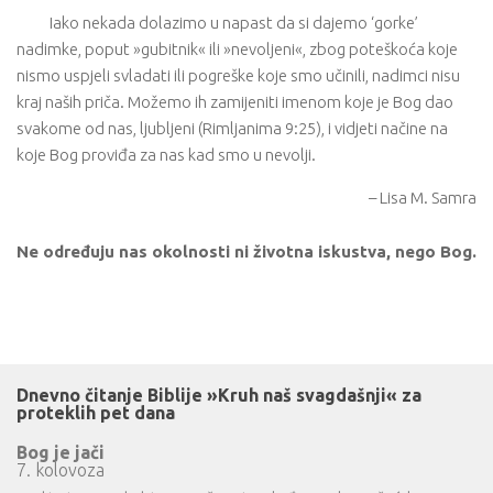
Iako nekada dolazimo u napast da si dajemo ‘gorke’
nadimke, poput »gubitnik« ili »nevoljeni«, zbog poteškoća koje
nismo uspjeli svladati ili pogreške koje smo učinili, nadimci nisu
kraj naših priča. Možemo ih zamijeniti imenom koje je Bog dao
svakome od nas, ljubljeni (Rimljanima 9:25), i vidjeti načine na
koje Bog proviđa za nas kad smo u nevolji.
– Lisa M. Samra
Ne određuju nas okolnosti ni životna iskustva, nego Bog.
Dnevno čitanje Biblije »Kruh naš svagdašnji« za
proteklih pet dana
Bog je jači
7. kolovoza