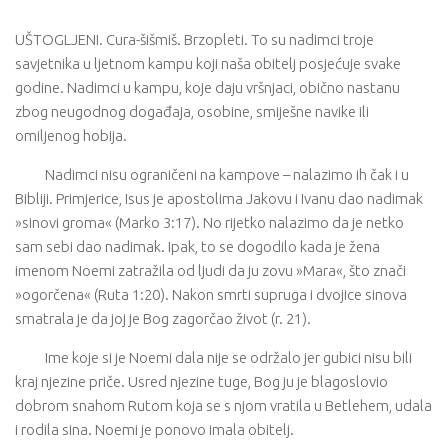
UŠTOGLJENI. Cura-šišmiš. Brzopleti. To su nadimci troje
savjetnika u ljetnom kampu koji naša obitelj posjećuje svake
godine. Nadimci u kampu, koje daju vršnjaci, obično nastanu
zbog neugodnog događaja, osobine, smiješne navike ili
omiljenog hobija.
Nadimci nisu ograničeni na kampove – nalazimo ih čak i u
Bibliji. Primjerice, Isus je apostolima Jakovu i Ivanu dao nadimak
»sinovi groma« (Marko 3:17). No rijetko nalazimo da je netko
sam sebi dao nadimak. Ipak, to se dogodilo kada je žena
imenom Noemi zatražila od ljudi da ju zovu »Mara«, što znači
»ogorčena« (Ruta 1:20). Nakon smrti supruga i dvojice sinova
smatrala je da joj je Bog zagorčao život (r. 21).
Ime koje si je Noemi dala nije se održalo jer gubici nisu bili
kraj njezine priče. Usred njezine tuge, Bog ju je blagoslovio
dobrom snahom Rutom koja se s njom vratila u Betlehem, udala
i rodila sina. Noemi je ponovo imala obitelj.