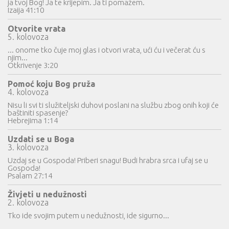
ja tvoj Bog! Ja te krijepim. Ja ti pomažem.
Izaija 41:10
Otvorite vrata
5. kolovoza
... onome tko čuje moj glas i otvori vrata, ući ću i večerat ću s
njim...
Otkrivenje 3:20
Pomoć koju Bog pruža
4. kolovoza
Nisu li svi ti služiteljski duhovi poslani na službu zbog onih koji će
baštiniti spasenje?
Hebrejima 1:14
Uzdati se u Boga
3. kolovoza
Uzdaj se u Gospoda! Priberi snagu! Budi hrabra srca i ufaj se u
Gospoda!
Psalam 27:14
Živjeti u nedužnosti
2. kolovoza
Tko ide svojim putem u nedužnosti, ide sigurno...