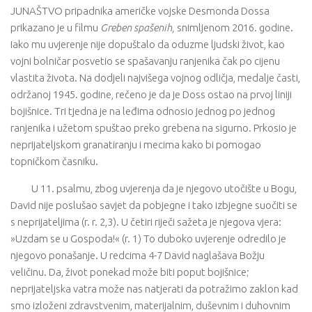
JUNAŠTVO pripadnika američke vojske Desmonda Dossa
prikazano je u filmu
Greben
spašenih,
snimljenom 2016. godine.
Iako mu uvjerenje nije dopuštalo da oduzme ljudski život, kao
vojni bolničar posvetio se spašavanju ranjenika čak po cijenu
vlastita života. Na dodjeli najvišega vojnog odličja, medalje časti,
održanoj 1945. godine, rečeno je da je Doss ostao na prvoj liniji
bojišnice. Tri tjedna je na leđima odnosio jednog po jednog
ranjenika i užetom spuštao preko grebena na sigurno. Prkosio je
neprijateljskom granatiranju i mecima kako bi pomogao
topničkom časniku.
U 11. psalmu, zbog uvjerenja da je njegovo utočište u Bogu,
David nije poslušao savjet da pobjegne i tako izbjegne suočiti se
s neprijateljima (r. r. 2,3). U četiri riječi sažeta je njegova vjera:
»Uzdam se u Gospoda!« (r. 1) To duboko uvjerenje odredilo je
njegovo ponašanje. U redcima 4-7 David naglašava Božju
veličinu. Da, život ponekad može biti poput bojišnice;
neprijateljska vatra može nas natjerati da potražimo zaklon kad
smo izloženi zdravstvenim, materijalnim, duševnim i duhovnim