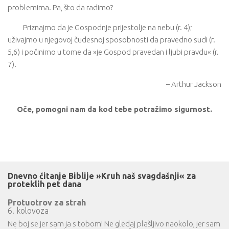
problemima. Pa, što da radimo?
Priznajmo da je Gospodnje prijestolje na nebu (r. 4);
uživajmo u njegovoj čudesnoj sposobnosti da pravedno sudi (r.
5,6) i počinimo u tome da »je Gospod pravedan i ljubi pravdu« (r.
7).
– Arthur Jackson
Oče, pomogni nam da kod tebe potražimo sigurnost.
Dnevno čitanje Biblije »Kruh naš svagdašnji« za
proteklih pet dana
Protuotrov za strah
6. kolovoza
Ne boj se jer sam ja s tobom! Ne gledaj plašljivo naokolo, jer sam