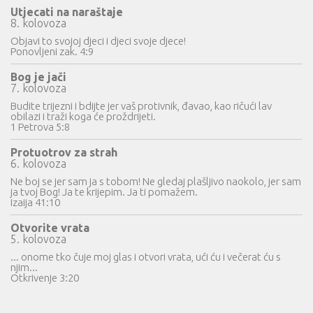
Utjecati na naraštaje
8. kolovoza
Objavi to svojoj djeci i djeci svoje djece!
Ponovljeni zak. 4:9
Bog je jači
7. kolovoza
Budite trijezni i bdijte jer vaš protivnik, đavao, kao ričući lav
obilazi i traži koga će proždrijeti.
1 Petrova 5:8
Protuotrov za strah
6. kolovoza
Ne boj se jer sam ja s tobom! Ne gledaj plašljivo naokolo, jer sam
ja tvoj Bog! Ja te krijepim. Ja ti pomažem.
Izaija 41:10
Otvorite vrata
5. kolovoza
... onome tko čuje moj glas i otvori vrata, ući ću i večerat ću s
njim...
Otkrivenje 3:20