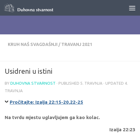
Skip to content
KRUH NAŠ SVAGDAŠNJI
/
TRAVANJ 2021
Usidreni u istini
BY
DUHOVNA STVARNOST
· PUBLISHED
5. TRAVNJA
· UPDATED
4.
TRAVNJA
Pročitajte: Izaija 22:15-20,22-25
Na tvrdu mjestu uglavljujem ga kao kolac.
Izaija 22:23