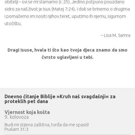
obitelji – svi se mi slamamo (r. 25). Jedino potpuno pouzdano
sidro za naš život je Isus (Matej 7:24). I dok se brinemo o drugima
i pomažemo im nositi njihov teret, uputimo ih njemu, sigurnom
utočištu.
– Lisa M. Samra
Dragi Isuse, hvala ti što kao tvoja djeca znamo da smo
čvrsto uglavljeni u tebi.
Dnevno čitanje Biblije »Kruh naš svagdašnji« za
proteklih pet dana
Vjernost koja košta
9. kolovoza
Budi mi stijena zaštitna, tvrđa da me spasiš!
Psalam 31:3