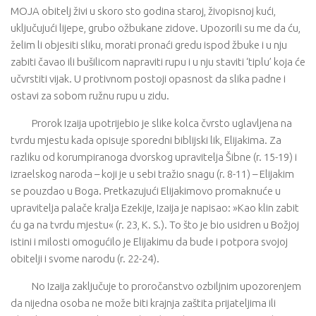
MOJA obitelj živi u skoro sto godina staroj, živopisnoj kući,
uključujući lijepe, grubo ožbukane zidove. Upozorili su me da ću,
želim li objesiti sliku, morati pronaći gredu ispod žbuke i u nju
zabiti čavao ili bušilicom napraviti rupu i u nju staviti ‘tiplu’ koja će
učvrstiti vijak. U protivnom postoji opasnost da slika padne i
ostavi za sobom ružnu rupu u zidu.
Prorok Izaija upotrijebio je slike kolca čvrsto uglavljena na
tvrdu mjestu kada opisuje sporedni biblijski lik, Elijakima. Za
razliku od korumpiranoga dvorskog upravitelja Šibne (r. 15-19) i
izraelskog naroda – koji je u sebi tražio snagu (r. 8-11) – Elijakim
se pouzdao u Boga. Pretkazujući Elijakimovo promaknuće u
upravitelja palače kralja Ezekije, Izaija je napisao: »Kao klin zabit
ću ga na tvrdu mjestu« (r. 23, K. S.). To što je bio usidren u Božjoj
istini i milosti omogućilo je Elijakimu da bude i potpora svojoj
obitelji i svome narodu (r. 22-24).
No Izaija zaključuje to proročanstvo ozbiljnim upozorenjem
da nijedna osoba ne može biti krajnja zaštita prijateljima ili