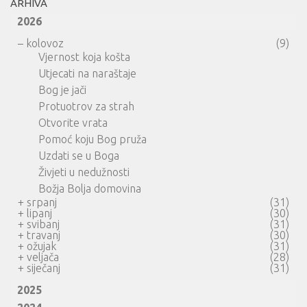
ARHIVA
2026
–
kolovoz
(9)
Vjernost koja košta
Utjecati na naraštaje
Bog je jači
Protuotrov za strah
Otvorite vrata
Pomoć koju Bog pruža
Uzdati se u Boga
Živjeti u nedužnosti
Božja Bolja domovina
+
srpanj
(31)
+
lipanj
(30)
+
svibanj
(31)
+
travanj
(30)
+
ožujak
(31)
+
veljača
(28)
+
siječanj
(31)
2025