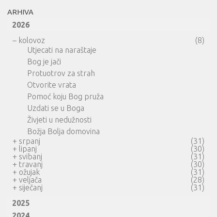
ARHIVA
2026
–
kolovoz
(8)
Utjecati na naraštaje
Bog je jači
Protuotrov za strah
Otvorite vrata
Pomoć koju Bog pruža
Uzdati se u Boga
Živjeti u nedužnosti
Božja Bolja domovina
+
srpanj
(31)
+
lipanj
(30)
+
svibanj
(31)
+
travanj
(30)
+
ožujak
(31)
+
veljača
(28)
+
siječanj
(31)
2025
2024