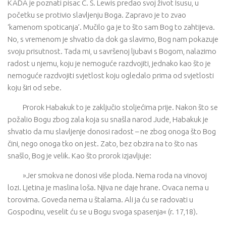
KADA je poznati pisac C. S. Lewis predao svoj život Isusu, u
početku se protivio slavljenju Boga. Zapravo je to zvao
‘kamenom spoticanja’. Mučilo ga je to što sam Bog to zahtijeva.
No, s vremenom je shvatio da dok ga slavimo, Bog nam pokazuje
svoju prisutnost. Tada mi, u savršenoj ljubavi s Bogom, nalazimo
radost u njemu, koju je nemoguće razdvojiti, jednako kao što je
nemoguće razdvojiti svjetlost koju ogledalo prima od svjetlosti
koju širi od sebe.
Prorok Habakuk to je zaključio stoljećima prije. Nakon što se
požalio Bogu zbog zala koja su snašla narod Jude, Habakuk je
shvatio da mu slavljenje donosi radost – ne zbog onoga što Bog
čini, nego onoga tko on jest. Zato, bez obzira na to što nas
snašlo, Bog je velik. Kao što prorok izjavljuje:
»Jer smokva ne donosi više ploda. Nema roda na vinovoj
lozi. Ljetina je maslina loša. Njiva ne daje hrane. Ovaca nema u
torovima. Goveda nema u štalama. Ali ja ću se radovati u
Gospodinu, veselit ću se u Bogu svoga spasenja« (r. 17,18).