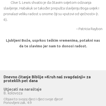
Clive S. Lewis shvatio je da čitavim svijetom odzvanja
slavljenje. Habakuk se također prepušta slavljenju Boga uvijek i
pronalazi veliku radost u onome čiji su »putovi od vječnosti« (r.
6).
– Patricia Raybon
Ljubljeni Bože, usprkos teškim vremenima, potakni nas
da te slavimo jer nam to donosi radost.
Dnevno čitanje Biblije »Kruh naš svagdašnji« za
proteklih pet dana
Utjecati na naraštaje
8. kolovoza
Objavi to svojoj djeci i djeci svoje djece!
Ponovljeni zak. 4:9