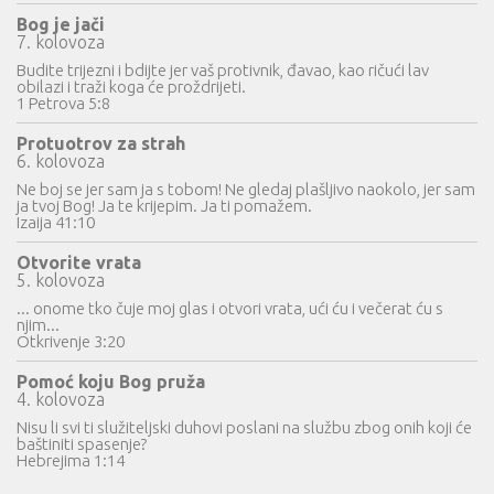
Bog je jači
7. kolovoza
Budite trijezni i bdijte jer vaš protivnik, đavao, kao ričući lav
obilazi i traži koga će proždrijeti.
1 Petrova 5:8
Protuotrov za strah
6. kolovoza
Ne boj se jer sam ja s tobom! Ne gledaj plašljivo naokolo, jer sam
ja tvoj Bog! Ja te krijepim. Ja ti pomažem.
Izaija 41:10
Otvorite vrata
5. kolovoza
... onome tko čuje moj glas i otvori vrata, ući ću i večerat ću s
njim...
Otkrivenje 3:20
Pomoć koju Bog pruža
4. kolovoza
Nisu li svi ti služiteljski duhovi poslani na službu zbog onih koji će
baštiniti spasenje?
Hebrejima 1:14