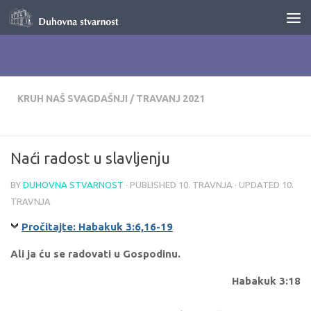
Skip to content
KRUH NAŠ SVAGDAŠNJI
/
TRAVANJ 2021
Naći radost u slavljenju
BY
DUHOVNA STVARNOST
· PUBLISHED
10. TRAVNJA
· UPDATED
10.
TRAVNJA
Pročitajte: Habakuk 3:6,16-19
Ali ja ću se radovati u Gospodinu.
Habakuk 3:18