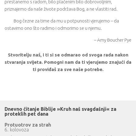
prestanemo s radom, bilo plaćenim bilo dobrovoljnim,
priznajemo da naše živote podržava Bog, a ne vlastiti rad.
Bog čezne za time da mu u potpunosti vjerujemo – da
ostavimo ono što radimo i odmorimo se u njemu.
– Amy Boucher Pye
Stvoritelju naš, i ti si se odmarao od svoga rada nakon
stvaranja svijeta. Pomogni nam da ti vjerujemo znajući da
ti proviđaš za sve naše potrebe.
Dnevno čitanje Biblije »Kruh naš svagdašnji« za
proteklih pet dana
Protuotrov za strah
6. kolovoza