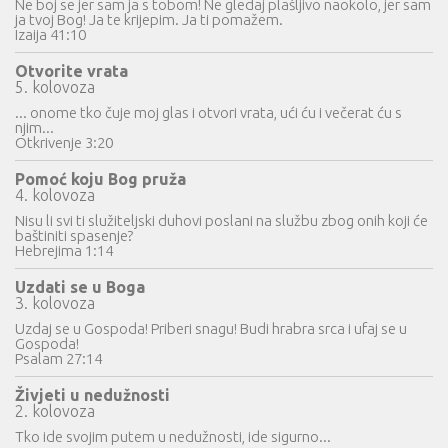
Ne boj se jer sam ja s tobom! Ne gledaj plašljivo naokolo, jer sam
ja tvoj Bog! Ja te krijepim. Ja ti pomažem.
Izaija 41:10
Otvorite vrata
5. kolovoza
... onome tko čuje moj glas i otvori vrata, ući ću i večerat ću s
njim...
Otkrivenje 3:20
Pomoć koju Bog pruža
4. kolovoza
Nisu li svi ti služiteljski duhovi poslani na službu zbog onih koji će
baštiniti spasenje?
Hebrejima 1:14
Uzdati se u Boga
3. kolovoza
Uzdaj se u Gospoda! Priberi snagu! Budi hrabra srca i ufaj se u
Gospoda!
Psalam 27:14
Živjeti u nedužnosti
2. kolovoza
Tko ide svojim putem u nedužnosti, ide sigurno...