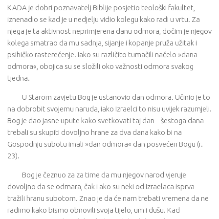
KADA je dobri poznavatelj Biblije posjetio teološki fakultet,
iznenadio se kad je u nedjelju vidio kolegu kako radi u vrtu. Za
njega je ta aktivnost neprimjerena danu odmora, dočim je njegov
kolega smatrao da mu sadnja, sijanje i kopanje pruža užitak i
psihičko rasterećenje. Iako su različito tumačili načelo »dana
odmora«, obojica su se složili oko važnosti odmora svakog
tjedna.
U Starom zavjetu Bog je ustanovio dan odmora. Učinio je to
na dobrobit svojemu naruda, iako Izraelci to nisu uvijek razumjeli.
Bog je dao jasne upute kako svetkovati taj dan – šestoga dana
trebali su skupiti dovoljno hrane za dva dana kako bi na
Gospodnju subotu imali »dan odmora« dan posvećen Bogu (r.
23).
Bog je čeznuo za za time da mu njegov narod vjeruje
dovoljno da se odmara, čak i ako su neki od Izraelaca isprva
tražili hranu subotom. Znao je da će nam trebati vremena da ne
radimo kako bismo obnovili svoja tijelo, um i dušu. Kad