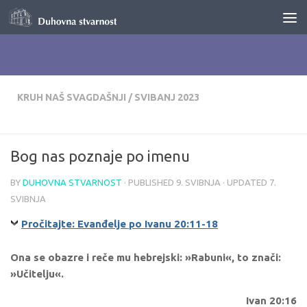
Skip to content
KRUH NAŠ SVAGDAŠNJI
/
SVIBANJ 2023
Bog nas poznaje po imenu
BY
DUHOVNA STVARNOST
· PUBLISHED
9. SVIBNJA
· UPDATED
7.
SVIBNJA
Pročitajte: Evanđelje po Ivanu 20:11-18
Ona se obazre i reče mu hebrejski: »Rabuni«, to znači:
»Učitelju«.
Ivan 20:16