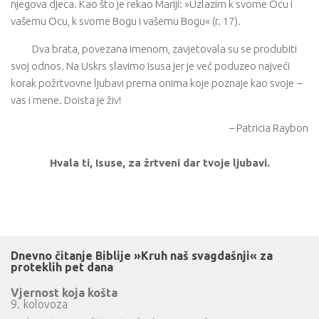
njegova djeca. Kao što je rekao Mariji: »Uzlazim k svome Ocu i
vašemu Ocu, k svome Bogu i vašemu Bogu« (r. 17).
Dva brata, povezana imenom, zavjetovala su se produbiti
svoj odnos. Na Uskrs slavimo Isusa jer je već poduzeo najveći
korak požrtvovne ljubavi prema onima koje poznaje kao svoje
–
vas i mene. Doista je živ!
– Patricia Raybon
Hvala ti, Isuse, za žrtveni dar tvoje ljubavi.
Dnevno čitanje Biblije »Kruh naš svagdašnji« za
proteklih pet dana
Vjernost koja košta
9. kolovoza