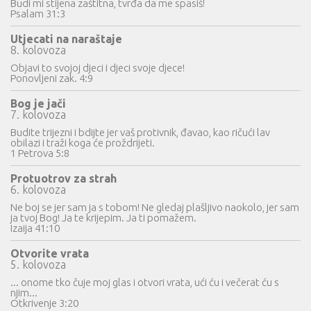
Budi mi stijena zaštitna, tvrđa da me spasiš!
Psalam 31:3
Utjecati na naraštaje
8. kolovoza
Objavi to svojoj djeci i djeci svoje djece!
Ponovljeni zak. 4:9
Bog je jači
7. kolovoza
Budite trijezni i bdijte jer vaš protivnik, đavao, kao ričući lav
obilazi i traži koga će proždrijeti.
1 Petrova 5:8
Protuotrov za strah
6. kolovoza
Ne boj se jer sam ja s tobom! Ne gledaj plašljivo naokolo, jer sam
ja tvoj Bog! Ja te krijepim. Ja ti pomažem.
Izaija 41:10
Otvorite vrata
5. kolovoza
... onome tko čuje moj glas i otvori vrata, ući ću i večerat ću s
njim...
Otkrivenje 3:20