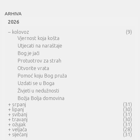
ARHIVA
2026
–
kolovoz
(9)
Vjernost koja košta
Utjecati na naraštaje
Bog je jači
Protuotrov za strah
Otvorite vrata
Pomoć koju Bog pruža
Uzdati se u Boga
Živjeti u nedužnosti
Božja Bolja domovina
+
srpanj
(31)
+
lipanj
(30)
+
svibanj
(31)
+
travanj
(30)
+
ožujak
(31)
+
veljača
(28)
+
siječanj
(31)