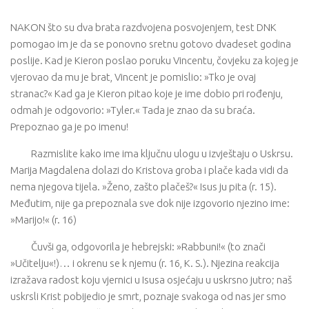
NAKON što su dva brata razdvojena posvojenjem, test DNK
pomogao im je da se ponovno sretnu gotovo dvadeset godina
poslije. Kad je Kieron poslao poruku Vincentu, čovjeku za kojeg je
vjerovao da mu je brat, Vincent je pomislio: »Tko je ovaj
stranac?« Kad ga je Kieron pitao koje je ime dobio pri rođenju,
odmah je odgovorio: »Tyler.« Tada je znao da su braća.
Prepoznao ga je po imenu!
Razmislite kako ime ima ključnu ulogu u izvještaju o Uskrsu.
Marija Magdalena dolazi do Kristova groba i plače kada vidi da
nema njegova tijela. »Ženo, zašto plačeš?« Isus ju pita (r. 15).
Međutim, nije ga prepoznala sve dok nije izgovorio njezino ime:
»Marijo!« (r. 16)
Čuvši ga, odgovorila je hebrejski: »Rabbuni!« (to znači
»Učitelju«!)… i okrenu se k njemu (r. 16, K. S.). Njezina reakcija
izražava radost koju vjernici u Isusa osjećaju u uskrsno jutro; naš
uskrsli Krist pobijedio je smrt, poznaje svakoga od nas jer smo