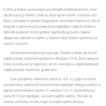
KADA je Elaine ustanovljen poodmakli stadij karcinoma, ona i
njezin suprug Charles znali su da je njezin susret s Isusom vrlo
blizu. Oduvijek im je bilo dragocjeno obećanje Psalma 23. da će
Bog biti s njima na putovanju kroz najdublju i najtežu dolinu u
njihovih pedeset i četiri godine zajedničkog života. Nakon
dijagnoze, nalazili su utjehu u činjenici da je Elaine spremna za
susret s Isusom.
Na komemoraciji svoje supruge, Charles j rekao da on još
uvijek putuje »tamnom gudurom« (Psalam 23:4). Život njegove
žene na nebu već je započeo, ali on i oni koji su voljeli Eleine još
uvijek prolaze »tamnom gudurom«.
Dok putujemo »dolinom smrti« (r. 4, K. S.), gdje možemo
pronaći izvor svjetlosti? Apostol Ivan izjavljuje: »Bog je svjetlo i u
njemu nema nikakve tame« (1 Ivanova 1:5). A u Evanđelju po
Ivanu 8:12 Isus izjavljuje: »Ja sam svjetlo svijeta. Tko ide za
mnom, ne hoda u tmini, nego će imati svjetlo života.«