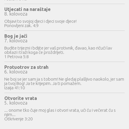
Utjecati na naraštaje
8. kolovoza
Objavi to svojoj djeci i djeci svoje djece!
Ponovljeni zak. 4:9
Bog je jači
7. kolovoza
Budite trijezni i bdijte jer vaš protivnik, đavao, kao ričući lav
obilazi i traži koga će proždrijeti.
1 Petrova 5:8
Protuotrov za strah
6. kolovoza
Ne boj se jer sam ja s tobom! Ne gledaj plašljivo naokolo, jer sam
ja tvoj Bog! Ja te krijepim. Ja ti pomažem.
Izaija 41:10
Otvorite vrata
5. kolovoza
... onome tko čuje moj glas i otvori vrata, ući ću i večerat ću s
njim...
Otkrivenje 3:20