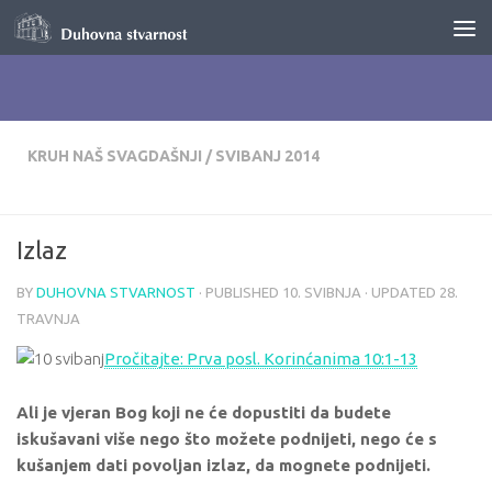
Skip to content
KRUH NAŠ SVAGDAŠNJI
/
SVIBANJ 2014
Izlaz
BY
DUHOVNA STVARNOST
· PUBLISHED
10. SVIBNJA
· UPDATED
28.
TRAVNJA
Pročitajte: Prva posl. Korinćanima 10:1-13
Ali je vjeran Bog koji ne će dopustiti da budete
iskušavani više nego što možete podnijeti, nego će s
kušanjem dati povoljan izlaz, da mognete podnijeti.