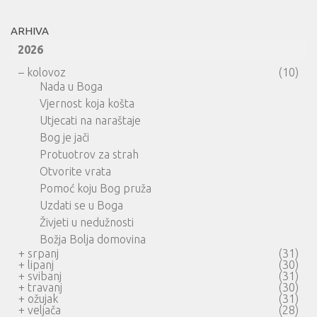
ARHIVA
2026
–
kolovoz
(10)
Nada u Boga
Vjernost koja košta
Utjecati na naraštaje
Bog je jači
Protuotrov za strah
Otvorite vrata
Pomoć koju Bog pruža
Uzdati se u Boga
Živjeti u nedužnosti
Božja Bolja domovina
+
srpanj
(31)
+
lipanj
(30)
+
svibanj
(31)
+
travanj
(30)
+
ožujak
(31)
+
veljača
(28)