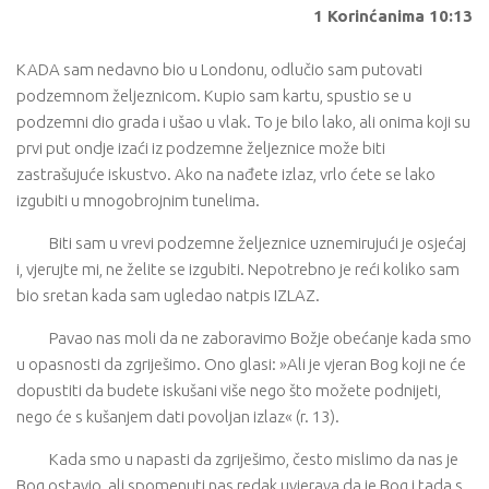
1 Korinćanima 10:13
KADA sam nedavno bio u Londonu, odlučio sam putovati
podzemnom željeznicom. Kupio sam kartu, spustio se u
podzemni dio grada i ušao u vlak. To je bilo lako, ali onima koji su
prvi put ondje izaći iz podzemne željeznice može biti
zastrašujuće iskustvo. Ako na nađete izlaz, vrlo ćete se lako
izgubiti u mnogobrojnim tunelima.
Biti sam u vrevi podzemne željeznice uznemirujući je osjećaj
i, vjerujte mi, ne želite se izgubiti. Nepotrebno je reći koliko sam
bio sretan kada sam ugledao natpis IZLAZ.
Pavao nas moli da ne zaboravimo Božje obećanje kada smo
u opasnosti da zgriješimo. Ono glasi: »Ali je vjeran Bog koji ne će
dopustiti da budete iskušani više nego što možete podnijeti,
nego će s kušanjem dati povoljan izlaz« (r. 13).
Kada smo u napasti da zgriješimo, često mislimo da nas je
Bog ostavio, ali spomenuti nas redak uvjerava da je Bog i tada s