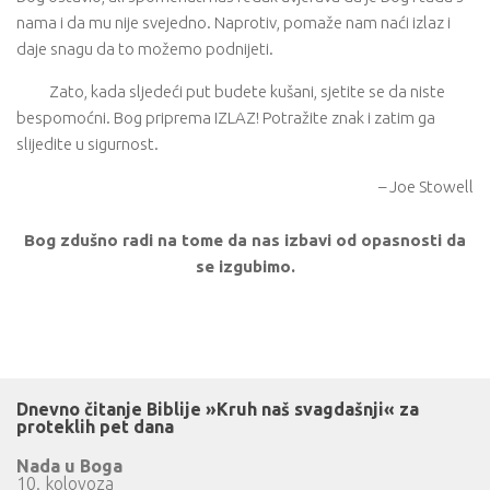
nama i da mu nije svejedno. Naprotiv, pomaže nam naći izlaz i
daje snagu da to možemo podnijeti.
Zato, kada sljedeći put budete kušani, sjetite se da niste
bespomoćni. Bog priprema IZLAZ! Potražite znak i zatim ga
slijedite u sigurnost.
– Joe Stowell
Bog zdušno radi na tome da nas izbavi od opasnosti da
se izgubimo.
Dnevno čitanje Biblije »Kruh naš svagdašnji« za
proteklih pet dana
Nada u Boga
10. kolovoza