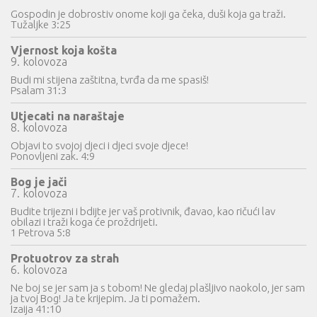
Gospodin je dobrostiv onome koji ga čeka, duši koja ga traži.
Tužaljke 3:25
Vjernost koja košta
9. kolovoza
Budi mi stijena zaštitna, tvrđa da me spasiš!
Psalam 31:3
Utjecati na naraštaje
8. kolovoza
Objavi to svojoj djeci i djeci svoje djece!
Ponovljeni zak. 4:9
Bog je jači
7. kolovoza
Budite trijezni i bdijte jer vaš protivnik, đavao, kao ričući lav
obilazi i traži koga će proždrijeti.
1 Petrova 5:8
Protuotrov za strah
6. kolovoza
Ne boj se jer sam ja s tobom! Ne gledaj plašljivo naokolo, jer sam
ja tvoj Bog! Ja te krijepim. Ja ti pomažem.
Izaija 41:10