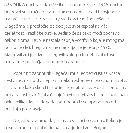
NEKOLIKO godina nakon Velike ekonomske krize 1929. godine
burzovni su stručnjaci svim silama nastojali vratiti povjerenje
ulagača. Onda je 1952. Harry Markowitz našao rješenje.
Ulagačima je predložio da podijele svoj kapital na više
djelatnosti i različite tvrtke. Jedino će se tako moći oporaviti
nakon sloma. Tako je nastala teorija Portfolio koja je mnogima
pomogla da izbjegnu rizična ulaganja. Ta je teorija 1990.
Markowitzu i još dvojici njegovih kolega donijela Nobelovu
nagradu iz područja ekonomskih znanosti.
Poput tih zabrinutih ulagača i mi, sljedbenici Isusa Krista,
često ne znamo što napraviti nakon »sloma« u osobnom životu.
Ne znamo kako skupiti krhotine i krenuti dalje. Možda ćemo čak
provesti ostatak života čekajući »Markowitzev trenutak« da nam
neka velika ideja ili događaj pomognu da se oporavimo od
prijašnjih promašaja.
No, zaboravljamo da je Isus to već učinio za nas. Pokrio je
našu sramotu i oslobodio nas za zajedništvo s Bogom i