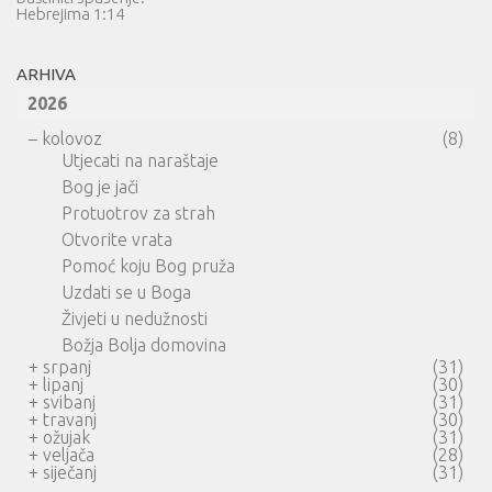
Hebrejima 1:14
ARHIVA
2026
–
kolovoz
(8)
Utjecati na naraštaje
Bog je jači
Protuotrov za strah
Otvorite vrata
Pomoć koju Bog pruža
Uzdati se u Boga
Živjeti u nedužnosti
Božja Bolja domovina
+
srpanj
(31)
+
lipanj
(30)
+
svibanj
(31)
+
travanj
(30)
+
ožujak
(31)
+
veljača
(28)
+
siječanj
(31)