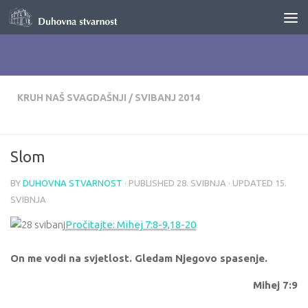
Skip to content
KRUH NAŠ SVAGDAŠNJI
/
SVIBANJ 2014
Slom
BY
DUHOVNA STVARNOST
· PUBLISHED
28. SVIBNJA
· UPDATED
15.
SVIBNJA
Pročitajte: Mihej 7:8-9,18-20
On me vodi na svjetlost. Gledam Njegovo spasenje.
Mihej 7:9