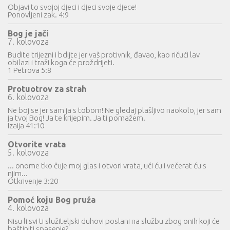
Objavi to svojoj djeci i djeci svoje djece!
Ponovljeni zak. 4:9
Bog je jači
7. kolovoza
Budite trijezni i bdijte jer vaš protivnik, đavao, kao ričući lav
obilazi i traži koga će proždrijeti.
1 Petrova 5:8
Protuotrov za strah
6. kolovoza
Ne boj se jer sam ja s tobom! Ne gledaj plašljivo naokolo, jer sam
ja tvoj Bog! Ja te krijepim. Ja ti pomažem.
Izaija 41:10
Otvorite vrata
5. kolovoza
... onome tko čuje moj glas i otvori vrata, ući ću i večerat ću s
njim...
Otkrivenje 3:20
Pomoć koju Bog pruža
4. kolovoza
Nisu li svi ti služiteljski duhovi poslani na službu zbog onih koji će
baštiniti spasenje?