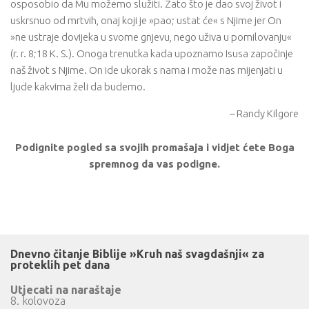
osposobio da Mu možemo služiti. Zato što je dao svoj život i
uskrsnuo od mrtvih, onaj koji je »pao; ustat će« s Njime jer On
»ne ustraje dovijeka u svome gnjevu, nego uživa u pomilovanju«
(r. r. 8;18 K. S.). Onoga trenutka kada upoznamo Isusa započinje
naš život s Njime. On ide ukorak s nama i može nas mijenjati u
ljude kakvima želi da budemo.
– Randy Kilgore
Podignite pogled sa svojih promašaja i vidjet ćete Boga
spremnog da vas podigne.
Dnevno čitanje Biblije »Kruh naš svagdašnji« za
proteklih pet dana
Utjecati na naraštaje
8. kolovoza