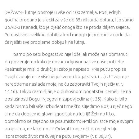
DRŽAVNE lutrije postoje u više od 100 zemalja. Posljednjih
godina prodano je srećki za više od 85 milijarda dolara, i to samo
u SAD-u i Kanadi, što je djelić onoga što se proda diljem svijeta.
Primavljivost velikog dobitka kod mnogih je probudila nadu da
će riješiti sve probleme dobiju li na lutriji.
Samo po sebi bogatstvo nije loše, ali može nas obmanuti
da povjerujemo kako je novac odgovor na sve naše potrebe.
Psalmist je mislio drukčije i zato je napisao: »Na putu propisa
Tvojih radujem se više nego svemu bogatstvu. (…) U Tvojim je
naredbama naslada moja, ne ću zaboraviti Tvojih riječi« (r. r.
14,16). Takvo razmišljanje o duhovnom bogatstvu temelji se na
poslušnosti Bogu i Njegovim zapovijedima (r. 35). Kako bi bilo
kada bismo bili više uzbuđeni time što slijedimo Božju riječ nego
time da dobijemo glavni zgoditak na lutriji? Želimo li to,
pomolimo se zajedno sa psalmistom: »Prikloni srce moje svojim
propisima, ne lakomosti! Odvrati moje oči, da ne gledaju
ispraznost; život mi čuvaj na putu svojem« (r. r. 36,37).