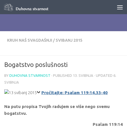
Skip to content
KRUH NAŠ SVAGDAŠNJI
/
SVIBANJ 2015
Bogatstvo poslušnosti
BY
DUHOVNA STVARNOST
· PUBLISHED
13. SVIBNJA
· UPDATED
6.
SVIBNJA
Pročitajte: Psalam 119:14,33-40
Na putu propisa Tvojih radujem se više nego svemu
bogatstvu.
Psalam 119:14