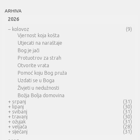
ARHIVA
2026
–
kolovoz
(9)
Vjernost koja košta
Utjecati na naraštaje
Bog je jači
Protuotrov za strah
Otvorite vrata
Pomoć koju Bog pruža
Uzdati se u Boga
Živjeti u nedužnosti
Božja Bolja domovina
+
srpanj
(31)
+
lipanj
(30)
+
svibanj
(31)
+
travanj
(30)
+
ožujak
(31)
+
veljača
(28)
+
siječanj
(31)