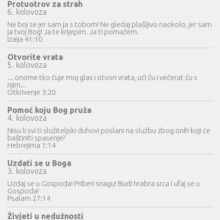
Protuotrov za strah
6. kolovoza
Ne boj se jer sam ja s tobom! Ne gledaj plašljivo naokolo, jer sam
ja tvoj Bog! Ja te krijepim. Ja ti pomažem.
Izaija 41:10
Otvorite vrata
5. kolovoza
... onome tko čuje moj glas i otvori vrata, ući ću i večerat ću s
njim...
Otkrivenje 3:20
Pomoć koju Bog pruža
4. kolovoza
Nisu li svi ti služiteljski duhovi poslani na službu zbog onih koji će
baštiniti spasenje?
Hebrejima 1:14
Uzdati se u Boga
3. kolovoza
Uzdaj se u Gospoda! Priberi snagu! Budi hrabra srca i ufaj se u
Gospoda!
Psalam 27:14
Živjeti u nedužnosti