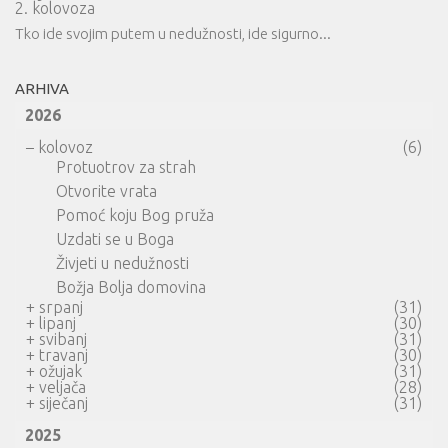
2. kolovoza
Tko ide svojim putem u nedužnosti, ide sigurno...
ARHIVA
2026
–
kolovoz
(6)
Protuotrov za strah
Otvorite vrata
Pomoć koju Bog pruža
Uzdati se u Boga
Živjeti u nedužnosti
Božja Bolja domovina
+
srpanj
(31)
+
lipanj
(30)
+
svibanj
(31)
+
travanj
(30)
+
ožujak
(31)
+
veljača
(28)
+
siječanj
(31)
2025