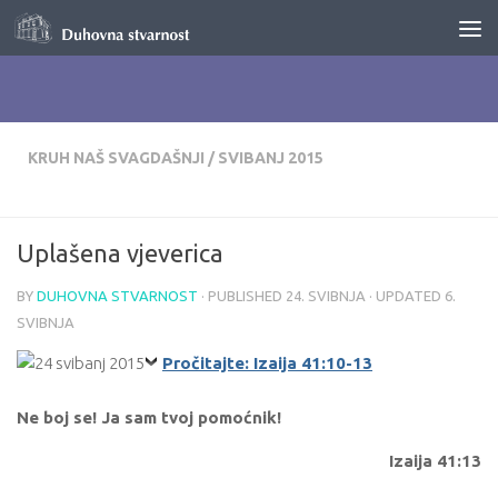
Skip to content
KRUH NAŠ SVAGDAŠNJI
/
SVIBANJ 2015
Uplašena vjeverica
BY
DUHOVNA STVARNOST
· PUBLISHED
24. SVIBNJA
· UPDATED
6.
SVIBNJA
Pročitajte: Izaija 41:10-13
Ne boj se! Ja sam tvoj pomoćnik!
Izaija 41:13