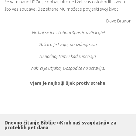
će vam nauditi? On je dobar, blizu je i želi vas osloboditi svega
što vas sputava. Bez straha Mu možete povjeriti svoj život.
– Dave Branon
Ne boj se jer s tobom Spas je uvijek gle!
Zaštita je tvoja, pouzdanje sve.
I u noćnoj tami i kad sunce sja,
nek’ ti je utjeha, Gospod te ne ostavlja.
Vjera je najbolji lijek protiv straha.
Dnevno čitanje Biblije »Kruh naš svagdašnji« za
proteklih pet dana