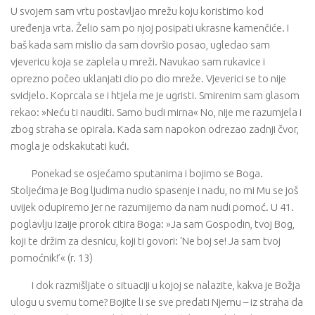
U svojem sam vrtu postavljao mrežu koju koristimo kod
uređenja vrta. Želio sam po njoj posipati ukrasne kamenčiće. I
baš kada sam mislio da sam dovršio posao, ugledao sam
vjevericu koja se zaplela u mreži. Navukao sam rukavice i
oprezno počeo uklanjati dio po dio mreže. Vjeverici se to nije
svidjelo. Koprcala se i htjela me je ugristi. Smirenim sam glasom
rekao: »Neću ti nauditi. Samo budi mirna« No, nije me razumjela i
zbog straha se opirala. Kada sam napokon odrezao zadnji čvor,
mogla je odskakutati kući.
Ponekad se osjećamo sputanima i bojimo se Boga.
Stoljećima je Bog ljudima nudio spasenje i nadu, no mi Mu se još
uvijek odupiremo jer ne razumijemo da nam nudi pomoć. U 41.
poglavlju Izaije prorok citira Boga: »Ja sam Gospodin, tvoj Bog,
koji te držim za desnicu, koji ti govori: ‘Ne boj se! Ja sam tvoj
pomoćnik!’« (r. 13)
I dok razmišljate o situaciji u kojoj se nalazite, kakva je Božja
ulogu u svemu tome? Bojite li se sve predati Njemu – iz straha da