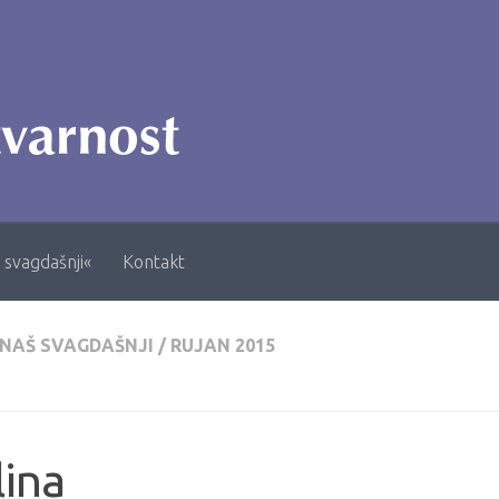
 svagdašnji«
Kontakt
 NAŠ SVAGDAŠNJI
/
RUJAN 2015
ina