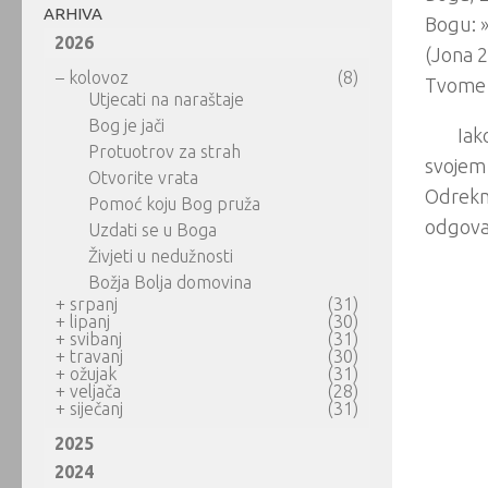
ARHIVA
Bogu: »
2026
(Jona 2
–
kolovoz
(8)
Tvome s
Utjecati na naraštaje
Bog je jači
Iak
Protuotrov za strah
svojem 
Otvorite vrata
Odrekne
Pomoć koju Bog pruža
odgovar
Uzdati se u Boga
Živjeti u nedužnosti
Božja Bolja domovina
+
srpanj
(31)
+
lipanj
(30)
+
svibanj
(31)
+
travanj
(30)
+
ožujak
(31)
+
veljača
(28)
+
siječanj
(31)
2025
2024