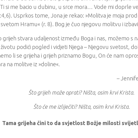
Ti si me bacio u dubinu, u srce mora… Vode mi doprle već
:4,6). Usprkos tome, Jona je rekao: »Molitva je moja prodr
vetom Hramu« (r. 8). Bog je čuo njegovu molitvu i izbavi
o grijeh stvara udaljenost između Boga i nas, možemo s n
životu podići pogled i vidjeti Njega – Njegovu svetost, do
mo li se grijeha i grijeh priznamo Bogu, On će nam opros
a na molitve iz »doline«.
– Jennif
Što grijeh može oprati? Ništa, osim krvi Krista.
Što će me izliječiti? Ništa, osim krvi Krista.
Tama grijeha čini to da svjetlost Božje milosti svijetli