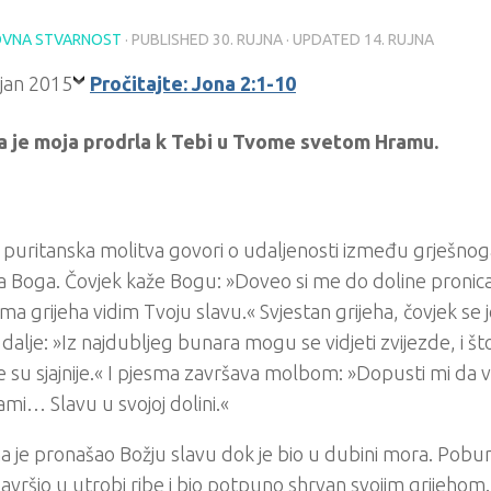
VNA STVARNOST
· PUBLISHED
30. RUJNA
· UPDATED
14. RUJNA
Pročitajte: Jona 2:1-10
a je moja prodrla k Tebi u Tvome svetom Hramu.
uritanska molitva govori o udaljenosti između grješnoga
 Boga. Čovjek kaže Bogu: »Doveo si me do doline pronic
ma grijeha vidim Tvoju slavu.« Svjestan grijeha, čovjek se j
 dalje: »Iz najdubljeg bunara mogu se vidjeti zvijezde, i što
e su sjajnije.« I pjesma završava molbom: »Dopusti mi da v
tami… Slavu u svojoj dolini.«
a je pronašao Božju slavu dok je bio u dubini mora. Pobun
avršio u utrobi ribe i bio potpuno shrvan svojim grijehom. 