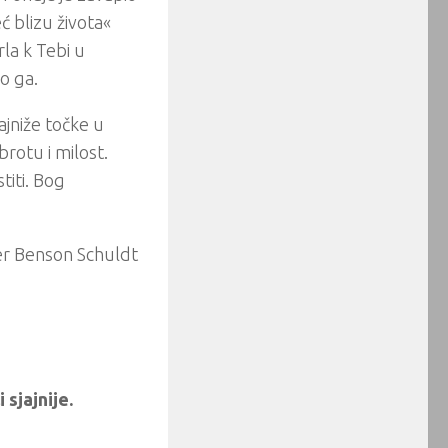
 blizu života«
la k Tebi u
o ga.
ajniže točke u
brotu i milost.
titi. Bog
er Benson Schuldt
 sjajnije.