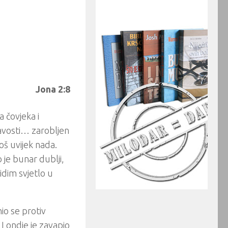
Jona 2:8
 čovjeka i
avosti… zarobljen
oš uvijek nada.
 je bunar dublji,
idim svjetlo u
io se protiv
I ondje je zavapio