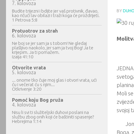
7. kolovoza
Budite trijezni i bdijte jer vaš protivnik, đavao,
BY
DUHO
kao ričući lav obilazi i traži koga će proždrijeti.
1 Petrova 5:8
Protuotrov za strah
6. kolovoza
Molitv
Ne boj se jer sam ja s tobom! Ne gledaj
plašljivo naokolo, jer sam ja tvoj Bog! Ja te
krijepim. Ja ti pomažem.
Izaija 41:10
Otvorite vrata
JEDNA p
5. kolovoza
svetoga
... onome tko čuje moj glas i otvori vrata, ući
ću i večerat ću s njim...
planina
Otkrivenje 3:20
Moli se
Pomoć koju Bog pruža
zvijezd
4. kolovoza
svojoj 
Nisu li svi ti služiteljski duhovi poslani na
službu zbog onih koji će baštiniti spasenje?
Hebrejima 1:14
Jon
Boga, z