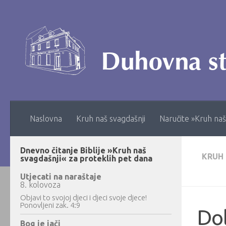
Skip to content
Naslovna
Kruh naš svagdašnji
Naručite »Kruh naš
Dnevno čitanje Biblije »Kruh naš
KRUH
svagdašnji« za proteklih pet dana
Utjecati na naraštaje
8. kolovoza
Objavi to svojoj djeci i djeci svoje djece!
Ponovljeni zak. 4:9
Dol
Bog je jači