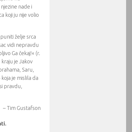
 njezine nade i
koji ju nije volio
uniti želje srca
isac vidi nepravdu
jivo Ga čekaj!« (r.
 kraju je Jakov
Abrahama, Saru,
koja je mislila da
si pravdu,
– Tim Gustafson
ti.