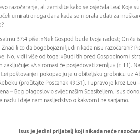
evo razočaranje, ali zamislite kako se osjećala Lea! Koje su
očeli umirati onoga dana kada se morala udati za muškarca 
io?
salmu 37:4 piše: »Nek Gospod bude tvoja radost; On će isp
 Znači li to da bogobojazni ljudi nikada nisu razočarani? P
e. No, vidi i više od toga: »Budi tih pred Gospodinom i strpl
m zaključuje: »A siromasi će posjedovati zemlju« (r. 11). Na
 Lei poštovanje i pokopao ju je u obiteljsku grobnicu uz 
 Rebeku (pročitajte Postanak 49:31). I upravo je kroz Leu – 
ljena – Bog blagoslovio svijet našim Spasiteljem. Isus dono
a nadu i daje nam nasljedstvo o kakvom i ne sanjamo.
Isus je jedini prijatelj koji nikada neće razočara