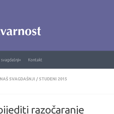
 svagdašnji«
Kontakt
 NAŠ SVAGDAŠNJI
/
STUDENI 2015
ijediti razočaranje