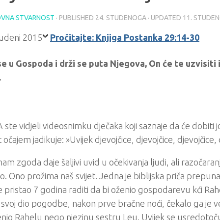
VNA STVARNOST
· PUBLISHED
24. STUDENOGA
· UPDATED
11. STUDE
Pročitajte: Knjiga Postanka 29:14-30
e u Gospoda i drži se puta Njegova, On će te uzvisiti i
.
te vidjeli videosnimku dječaka koji saznaje da će dobiti j
očajem jadikuje: »Uvijek djevojčice, djevojčice, djevojčice, 
nam zgoda daje šaljivi uvid u očekivanja ljudi, ali razočaran
o. Ono prožima naš svijet. Jedna je biblijska priča prepuna
e pristao 7 godina raditi da bi oženio gospodarevu kći Rah
 svoj dio pogodbe, nakon prve bračne noći, čekalo ga je ve
enio Rahelu nego njezinu sestru Leu. Uvijek se usredoto