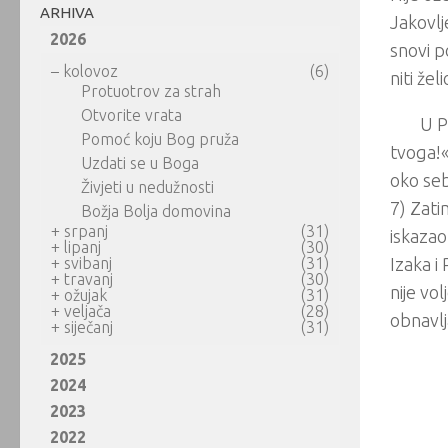
ARHIVA
Jakovlj
2026
snovi p
–
kolovoz
(6)
niti žel
Protuotrov za strah
Otvorite vrata
U P
Pomoć koju Bog pruža
tvoga!«
Uzdati se u Boga
oko seb
Živjeti u nedužnosti
7) Zati
Božja Bolja domovina
+
srpanj
(31)
iskazao
+
lipanj
(30)
+
svibanj
(31)
Izaka i
+
travanj
(30)
nije vo
+
ožujak
(31)
+
veljača
(28)
obnavlj
+
siječanj
(31)
2025
2024
2023
2022