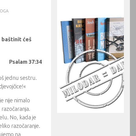
NOGA
 baštinit ćeš
Psalam 37:34
oš jednu sestru.
djevojčice!«
je nije nimalo
 razočaranja.
elu. No, kada je
liko razočaranje.
čujemo na