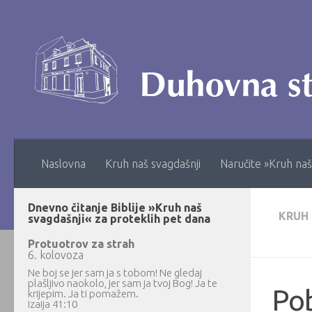
Skip to content
Naslovna
Kruh naš svagdašnji
Naručite »Kruh naš
Dnevno čitanje Biblije »Kruh naš
KRUH
svagdašnji« za proteklih pet dana
Protuotrov za strah
6. kolovoza
Ne boj se jer sam ja s tobom! Ne gledaj
plašljivo naokolo, jer sam ja tvoj Bog! Ja te
Pob
krijepim. Ja ti pomažem.
Izaija 41:10