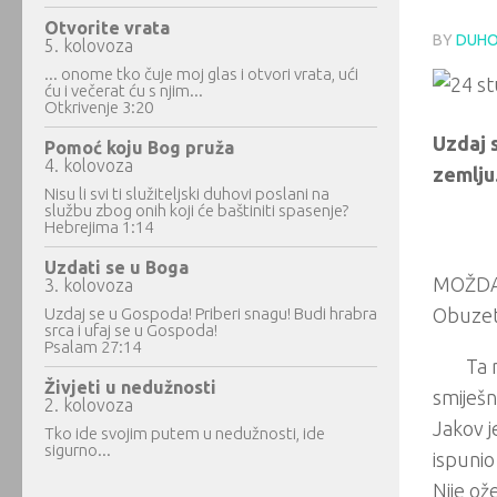
Otvorite vrata
BY
DUHO
5. kolovoza
... onome tko čuje moj glas i otvori vrata, ući
ću i večerat ću s njim...
Otkrivenje 3:20
Uzdaj s
Pomoć koju Bog pruža
4. kolovoza
zemlju
Nisu li svi ti služiteljski duhovi poslani na
službu zbog onih koji će baštiniti spasenje?
Hebrejima 1:14
Uzdati se u Boga
MOŽDA s
3. kolovoza
Uzdaj se u Gospoda! Priberi snagu! Budi hrabra
Obuzet 
srca i ufaj se u Gospoda!
Psalam 27:14
Ta 
Živjeti u nedužnosti
smiješn
2. kolovoza
Jakov j
Tko ide svojim putem u nedužnosti, ide
sigurno...
ispunio
Nije ož