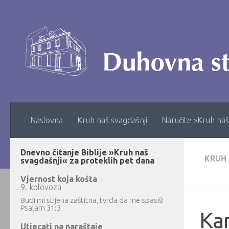
Skip to content
Naslovna
Kruh naš svagdašnji
Naručite »Kruh naš
Dnevno čitanje Biblije »Kruh naš
KRUH
svagdašnji« za proteklih pet dana
Vjernost koja košta
9. kolovoza
Budi mi stijena zaštitna, tvrđa da me spasiš!
Psalam 31:3
Ka
Utjecati na naraštaje