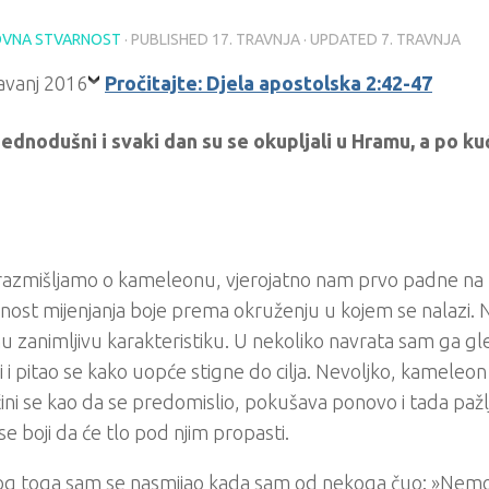
VNA STVARNOST
· PUBLISHED
17. TRAVNJA
· UPDATED
7. TRAVNJA
Pročitajte: Djela apostolska 2:42-47
 jednodušni i svaki dan su se okupljali u Hramu, a po k
azmišljamo o kameleonu, vjerojatno nam prvo padne na
ost mijenjanja boje prema okruženju u kojem se nalazi. N
nu zanimljivu karakteristiku. U nekoliko navrata sam ga 
i i pitao se kako uopće stigne do cilja. Nevoljko, kameleon
ini se kao da se predomislio, pokušava ponovo i tada paž
se boji da će tlo pod njim propasti.
g toga sam se nasmijao kada sam od nekoga čuo: »Nemoj 