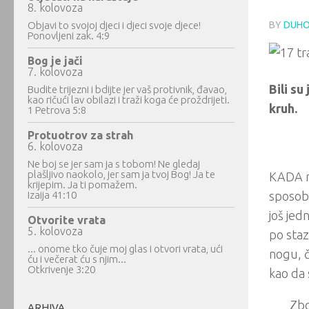
8. kolovoza
Objavi to svojoj djeci i djeci svoje djece!
BY
DUHO
Ponovljeni zak. 4:9
Bog je jači
7. kolovoza
Bili su
Budite trijezni i bdijte jer vaš protivnik, đavao,
kao ričući lav obilazi i traži koga će proždrijeti.
kruh.
1 Petrova 5:8
Protuotrov za strah
6. kolovoza
Ne boj se jer sam ja s tobom! Ne gledaj
plašljivo naokolo, jer sam ja tvoj Bog! Ja te
KADA r
krijepim. Ja ti pomažem.
Izaija 41:10
sposobn
još jed
Otvorite vrata
5. kolovoza
po staz
... onome tko čuje moj glas i otvori vrata, ući
nogu, č
ću i večerat ću s njim...
Otkrivenje 3:20
kao da 
Zbo
ARHIVA