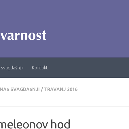
 svagdašnji«
Kontakt
 NAŠ SVAGDAŠNJI
/
TRAVANJ 2016
meleonov hod