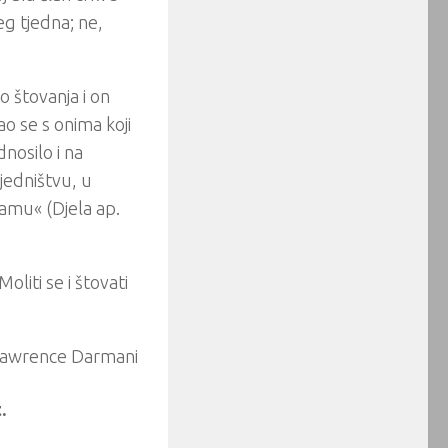
eg tjedna; ne,
 štovanja i on
o se s onima koji
nosilo i na
ajedništvu, u
ramu« (Djela ap.
oliti se i štovati
awrence Darmani
.