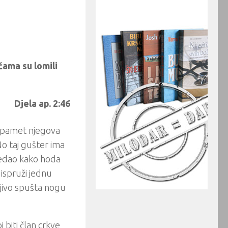
ućama su lomili
Djela ap. 2:46
 pamet njegova
o taj gušter ima
gledao kako hoda
 ispruži jednu
ljivo spušta nogu
biti član crkve