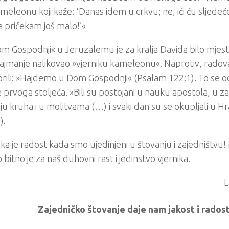
ameleonu koji kaže: ‘Danas idem u crkvu; ne, ići ću sljedeć
a pričekam još malo!’«
m Gospodnji« u Jeruzalemu je za kralja Davida bilo mjesto
 najmanje nalikovao »vjerniku kameleonu«. Naprotiv, radova
rili: »Hajdemo u Dom Gospodnji« (Psalam 122:1). To se od
e prvoga stoljeća. »Bili su postojani u nauku apostola, u z
ju kruha i u molitvama (…) i svaki dan su se okupljali u H
).
ika je radost kada smo ujedinjeni u štovanju i zajedništvu! M
 bitno je za naš duhovni rast i jedinstvo vjernika.
L
Zajedničko štovanje daje nam jakost i radost