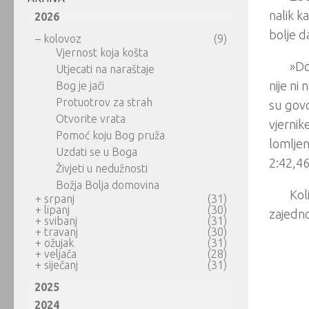
nalik k
2026
bolje d
–
kolovoz
(9)
Vjernost koja košta
»Do
Utjecati na naraštaje
nije ni
Bog je jači
Protuotrov za strah
su govo
Otvorite vrata
vjernik
Pomoć koju Bog pruža
lomljen
Uzdati se u Boga
2:42,46
Živjeti u nedužnosti
Božja Bolja domovina
Kol
+
srpanj
(31)
+
lipanj
(30)
zajedno
+
svibanj
(31)
+
travanj
(30)
+
ožujak
(31)
+
veljača
(28)
+
siječanj
(31)
2025
2024