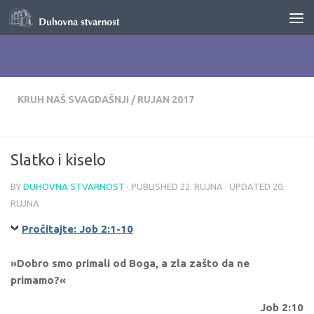
Skip to content
KRUH NAŠ SVAGDAŠNJI
/
RUJAN 2017
Slatko i kiselo
BY
DUHOVNA STVARNOST
· PUBLISHED
22. RUJNA
· UPDATED
20.
RUJNA
Pročitajte: Job 2:1-10
»Dobro smo primali od Boga, a zla zašto da ne
primamo?«
Job 2:10