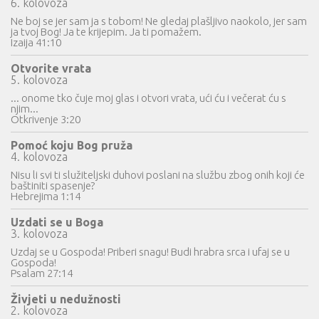
6. kolovoza
Ne boj se jer sam ja s tobom! Ne gledaj plašljivo naokolo, jer sam
ja tvoj Bog! Ja te krijepim. Ja ti pomažem.
Izaija 41:10
Otvorite vrata
5. kolovoza
... onome tko čuje moj glas i otvori vrata, ući ću i večerat ću s
njim...
Otkrivenje 3:20
Pomoć koju Bog pruža
4. kolovoza
Nisu li svi ti služiteljski duhovi poslani na službu zbog onih koji će
baštiniti spasenje?
Hebrejima 1:14
Uzdati se u Boga
3. kolovoza
Uzdaj se u Gospoda! Priberi snagu! Budi hrabra srca i ufaj se u
Gospoda!
Psalam 27:14
Živjeti u nedužnosti
2. kolovoza