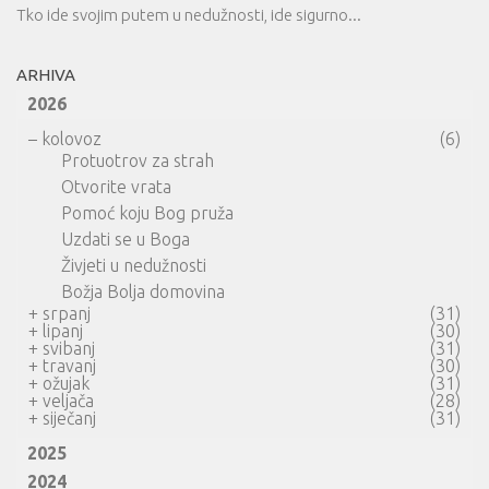
Tko ide svojim putem u nedužnosti, ide sigurno...
ARHIVA
2026
–
kolovoz
(6)
Protuotrov za strah
Otvorite vrata
Pomoć koju Bog pruža
Uzdati se u Boga
Živjeti u nedužnosti
Božja Bolja domovina
+
srpanj
(31)
+
lipanj
(30)
+
svibanj
(31)
+
travanj
(30)
+
ožujak
(31)
+
veljača
(28)
+
siječanj
(31)
2025
2024