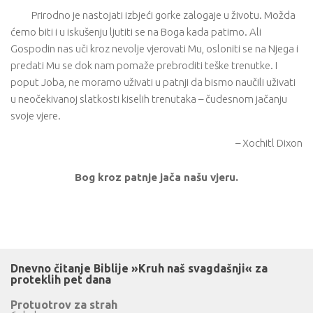
Prirodno je nastojati izbjeći gorke zalogaje u životu. Možda
ćemo biti i u iskušenju ljutiti se na Boga kada patimo. Ali
Gospodin nas uči kroz nevolje vjerovati Mu, osloniti se na Njega i
predati Mu se dok nam pomaže prebroditi teške trenutke. I
poput Joba, ne moramo uživati u patnji da bismo naučili uživati ​​
u neočekivanoj slatkosti kiselih trenutaka – čudesnom jačanju
svoje vjere.
– Xochitl Dixon
Bog kroz patnje jača našu vjeru.
Dnevno čitanje Biblije »Kruh naš svagdašnji« za
proteklih pet dana
Protuotrov za strah