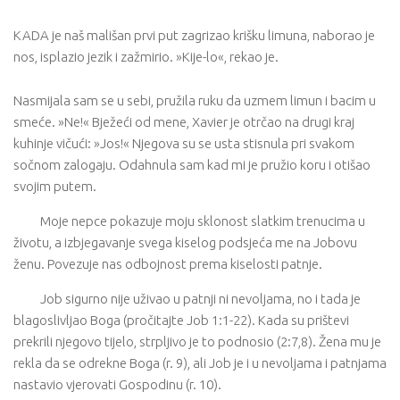
KADA je naš mališan prvi put zagrizao krišku limuna, naborao je
nos, isplazio jezik i zažmirio. »Kije-lo«, rekao je.
Nasmijala sam se u sebi, pružila ruku da uzmem limun i bacim u
smeće. »Ne!« Bježeći od mene, Xavier je otrčao na drugi kraj
kuhinje vičući: »Jos!« Njegova su se usta stisnula pri svakom
sočnom zalogaju. Odahnula sam kad mi je pružio koru i otišao
svojim putem.
Moje nepce pokazuje moju sklonost slatkim trenucima u
životu, a izbjegavanje svega kiselog podsjeća me na Jobovu
ženu. Povezuje nas odbojnost prema kiselosti patnje.
Job sigurno nije uživao u patnji ni nevoljama, no i tada je
blagoslivljao Boga (pročitajte Job 1:1-22). Kada su prištevi
prekrili njegovo tijelo, strpljivo je to podnosio (2:7,8). Žena mu je
rekla da se odrekne Boga (r. 9), ali Job je i u nevoljama i patnjama
nastavio vjerovati Gospodinu (r. 10).