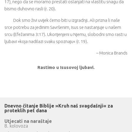
17), nego da se moramo prestati oslanjati na vlastitu snagu da
bismo duhovno rasli (r. 20).
Dok smo živi uvijek ćemo biti u izgradnji. Ali prizna li naše
srce potrebu za jedinim Savršenim, Isus se nastanjuje u našem
srcu (Efežanima 3:17). Ukorijenjeni u Njemu, slobodni smo rasti u
ljubavi »koja nadilazi svaku spoznaju« (r. 19).
– Monica Brands
Rastimo u Isusovoj ljubavi.
Dnevno čitanje Biblije »Kruh naš svagdašnji« za
proteklih pet dana
Utjecati na naraštaje
8. kolovoza