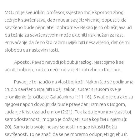
MOJ mi je sveučilišni profesor, svjestan moje sporosti zbog
težnje k savršenstvu, dao mudar savjet: »Nemoj dopustiti da
savršeno bude neprijatelj dobrome.« Rekao je to objašnjavajući
da težnja za savršenstvom može ukloniti rizik nužan za rast.
Prihvaćanje da će to što radim uvijek biti nesavršeno, dat će mi
slobodu da nastavim rasti.
Apostol Pavao navodi još dublji razlog. Nastojimo li se
učiniti boljima, možda nećemo vidjeti potrebu za Kristom.
Pavao je to naučio na vlastitoj koži. Nakon što se godinama
trudio savršeno ispuniti Božji zakon, susret s Isusom sve je
promijenio (pročitajte Galaćanima 1:11-16). Shvatio je da ako su
njegovi napori dovoljni da bude pravedan i izmiren s Bogom,
tada »je Krist uzalud umro« (2:21). Tek kada je »umro« vlastitoj
samodostatnosti, mogao je doživjeti Isusa koji živi u njemu (r.
20). Samo je u svojoj nesavršenosti mogao iskusiti Božju
savršenost. To ne znači da se ne moramo oduprijeti grijehu (r.