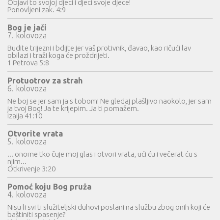
Objavi to svojoj djeci i djeci svoje djece!
Ponovljeni zak. 4:9
Bog je jači
7. kolovoza
Budite trijezni i bdijte jer vaš protivnik, đavao, kao ričući lav
obilazi i traži koga će proždrijeti.
1 Petrova 5:8
Protuotrov za strah
6. kolovoza
Ne boj se jer sam ja s tobom! Ne gledaj plašljivo naokolo, jer sam
ja tvoj Bog! Ja te krijepim. Ja ti pomažem.
Izaija 41:10
Otvorite vrata
5. kolovoza
... onome tko čuje moj glas i otvori vrata, ući ću i večerat ću s
njim...
Otkrivenje 3:20
Pomoć koju Bog pruža
4. kolovoza
Nisu li svi ti služiteljski duhovi poslani na službu zbog onih koji će
baštiniti spasenje?