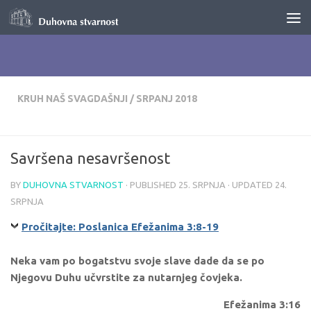
Skip to content
KRUH NAŠ SVAGDAŠNJI
/
SRPANJ 2018
Savršena nesavršenost
BY
DUHOVNA STVARNOST
· PUBLISHED
25. SRPNJA
· UPDATED
24.
SRPNJA
Pročitajte: Poslanica Efežanima 3:8-19
Neka vam po bogatstvu svoje slave dade da se po
Njegovu Duhu učvrstite za nutarnjeg čovjeka.
Efežanima 3:16