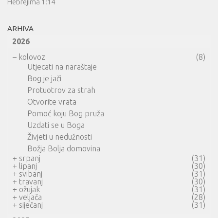
Hebrejima 1:14
ARHIVA
2026
–
kolovoz
(8)
Utjecati na naraštaje
Bog je jači
Protuotrov za strah
Otvorite vrata
Pomoć koju Bog pruža
Uzdati se u Boga
Živjeti u nedužnosti
Božja Bolja domovina
+
srpanj
(31)
+
lipanj
(30)
+
svibanj
(31)
+
travanj
(30)
+
ožujak
(31)
+
veljača
(28)
+
siječanj
(31)