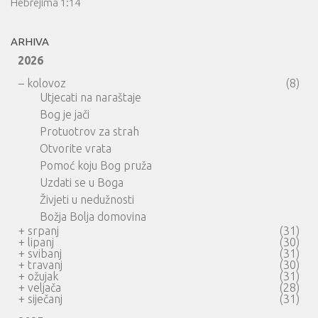
Hebrejima 1:14
ARHIVA
2026
–
kolovoz
(8)
Utjecati na naraštaje
Bog je jači
Protuotrov za strah
Otvorite vrata
Pomoć koju Bog pruža
Uzdati se u Boga
Živjeti u nedužnosti
Božja Bolja domovina
+
srpanj
(31)
+
lipanj
(30)
+
svibanj
(31)
+
travanj
(30)
+
ožujak
(31)
+
veljača
(28)
+
siječanj
(31)