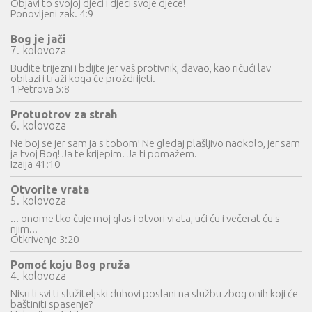
Objavi to svojoj djeci i djeci svoje djece!
Ponovljeni zak. 4:9
Bog je jači
7. kolovoza
Budite trijezni i bdijte jer vaš protivnik, đavao, kao ričući lav
obilazi i traži koga će proždrijeti.
1 Petrova 5:8
Protuotrov za strah
6. kolovoza
Ne boj se jer sam ja s tobom! Ne gledaj plašljivo naokolo, jer sam
ja tvoj Bog! Ja te krijepim. Ja ti pomažem.
Izaija 41:10
Otvorite vrata
5. kolovoza
... onome tko čuje moj glas i otvori vrata, ući ću i večerat ću s
njim...
Otkrivenje 3:20
Pomoć koju Bog pruža
4. kolovoza
Nisu li svi ti služiteljski duhovi poslani na službu zbog onih koji će
baštiniti spasenje?