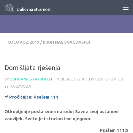
Skip to content
KOLOVOZ 2019
/
KRUH NAŠ SVAGDAŠNJI
Domišljata rješenja
BY
DUHOVNA STVARNOST
· PUBLISHED
22. KOLOVOZA
· UPDATED
22. KOLOVOZA
Pročitajte: Psalam 111
Otkupljenje posla svom narodu; Savez svoj ustanovi
zauvijek. Sveto je i strašno ime njegovo.
Psalam 111:9