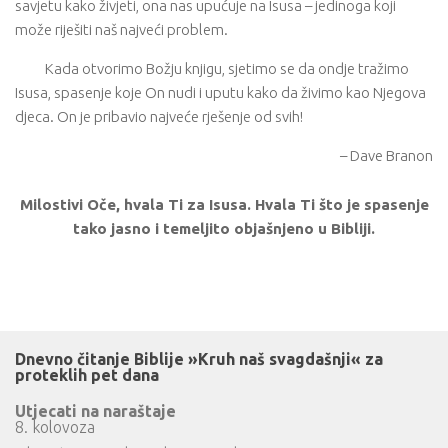
savjetu kako živjeti, ona nas upućuje na Isusa – jedinoga koji
može riješiti naš najveći problem.
Kada otvorimo Božju knjigu, sjetimo se da ondje tražimo
Isusa, spasenje koje On nudi i uputu kako da živimo kao Njegova
djeca. On je pribavio najveće rješenje od svih!
– Dave Branon
Milostivi Oče, hvala Ti za Isusa. Hvala Ti što je spasenje
tako jasno i temeljito objašnjeno u Bibliji.
Dnevno čitanje Biblije »Kruh naš svagdašnji« za
proteklih pet dana
Utjecati na naraštaje
8. kolovoza