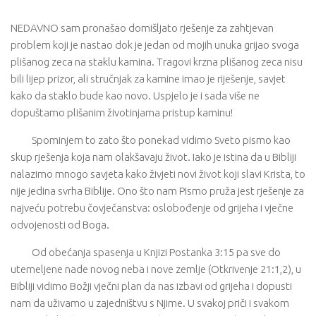
NEDAVNO sam pronašao domišljato rješenje za zahtjevan
problem koji je nastao dok je jedan od mojih unuka grijao svoga
plišanog zeca na staklu kamina. Tragovi krzna plišanog zeca nisu
bili lijep prizor, ali stručnjak za kamine imao je riješenje, savjet
kako da staklo bude kao novo. Uspjelo je i sada više ne
dopuštamo plišanim životinjama pristup kaminu!
Spominjem to zato što ponekad vidimo Sveto pismo kao
skup rješenja koja nam olakšavaju život. Iako je istina da u Bibliji
nalazimo mnogo savjeta kako živjeti novi život koji slavi Krista, to
nije jedina svrha Biblije. Ono što nam Pismo pruža jest rješenje za
najveću potrebu čovječanstva: oslobođenje od grijeha i vječne
odvojenosti od Boga.
Od obećanja spasenja u Knjizi Postanka 3:15 pa sve do
utemeljene nade novog neba i nove zemlje (Otkrivenje 21:1,2), u
Bibliji vidimo Božji vječni plan da nas izbavi od grijeha i dopusti
nam da uživamo u zajedništvu s Njime. U svakoj priči i svakom