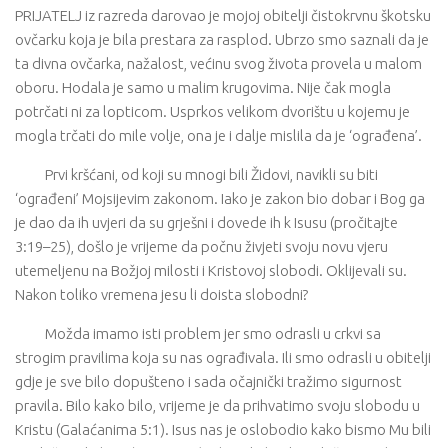
PRIJATELJ iz razreda darovao je mojoj obitelji čistokrvnu škotsku
ovčarku koja je bila prestara za rasplod. Ubrzo smo saznali da je
ta divna ovčarka, nažalost, većinu svog života provela u malom
oboru. Hodala je samo u malim krugovima. Nije čak mogla
potrčati ni za lopticom. Usprkos velikom dvorištu u kojemu je
mogla trčati do mile volje, ona je i dalje mislila da je ‘ograđena’.
Prvi kršćani, od koji su mnogi bili Židovi, navikli su biti
‘ograđeni’ Mojsijevim zakonom. Iako je zakon bio dobar i Bog ga
je dao da ih uvjeri da su grješni i dovede ih k Isusu (pročitajte
3:19–25), došlo je vrijeme da počnu živjeti svoju novu vjeru
utemeljenu na Božjoj milosti i Kristovoj slobodi. Oklijevali su.
Nakon toliko vremena jesu li doista slobodni?
Možda imamo isti problem jer smo odrasli u crkvi sa
strogim pravilima koja su nas ograđivala. Ili smo odrasli u obitelji
gdje je sve bilo dopušteno i sada očajnički tražimo sigurnost
pravila. Bilo kako bilo, vrijeme je da prihvatimo svoju slobodu u
Kristu (Galaćanima 5:1). Isus nas je oslobodio kako bismo Mu bili