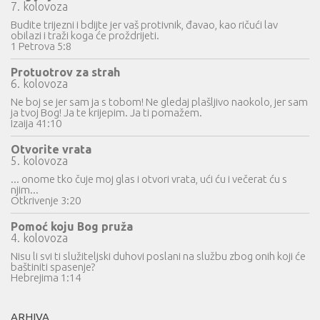
7. kolovoza
Budite trijezni i bdijte jer vaš protivnik, đavao, kao ričući lav
obilazi i traži koga će proždrijeti.
1 Petrova 5:8
Protuotrov za strah
6. kolovoza
Ne boj se jer sam ja s tobom! Ne gledaj plašljivo naokolo, jer sam
ja tvoj Bog! Ja te krijepim. Ja ti pomažem.
Izaija 41:10
Otvorite vrata
5. kolovoza
... onome tko čuje moj glas i otvori vrata, ući ću i večerat ću s
njim...
Otkrivenje 3:20
Pomoć koju Bog pruža
4. kolovoza
Nisu li svi ti služiteljski duhovi poslani na službu zbog onih koji će
baštiniti spasenje?
Hebrejima 1:14
ARHIVA