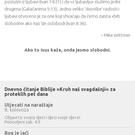
poslušni iz ljubavi (Ivan 14:21) i da »s ljubavlju« služimo jedni
drugima (Galaćanima 5:13). Jedno veliko ‘dvorište’ radosti i
ljubavi otvoreno je za one koji shvaćaju da ćemo zaista »biti
slobodni« ako nas Sin oslobodi (Ivan 8:36).
– Mike Wittmer
Ako to Isus kaže, onda jesmo slobodni.
Dnevno čitanje Biblije »Kruh naš svagdašnji« za
proteklih pet dana
Utjecati na naraštaje
8. kolovoza
Objavi to svojoj djeci i djeci svoje djece!
Ponovljeni zak. 4:9
Bog je jači