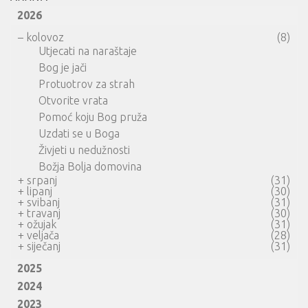
2026
–
kolovoz
(8)
Utjecati na naraštaje
Bog je jači
Protuotrov za strah
Otvorite vrata
Pomoć koju Bog pruža
Uzdati se u Boga
Živjeti u nedužnosti
Božja Bolja domovina
+
srpanj
(31)
+
lipanj
(30)
+
svibanj
(31)
+
travanj
(30)
+
ožujak
(31)
+
veljača
(28)
+
siječanj
(31)
2025
2024
2023