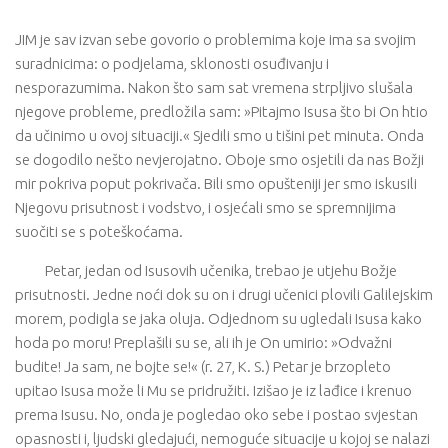
JIM je sav izvan sebe govorio o problemima koje ima sa svojim
suradnicima: o podjelama, sklonosti osuđivanju i
nesporazumima. Nakon što sam sat vremena strpljivo slušala
njegove probleme, predložila sam: »Pitajmo Isusa što bi On htio
da učinimo u ovoj situaciji.« Sjedili smo u tišini pet minuta. Onda
se dogodilo nešto nevjerojatno. Oboje smo osjetili da nas Božji
mir pokriva poput pokrivača. Bili smo opušteniji jer smo iskusili
Njegovu prisutnost i vodstvo, i osjećali smo se spremnijima
suočiti se s poteškoćama.
Petar, jedan od Isusovih učenika, trebao je utjehu Božje
prisutnosti. Jedne noći dok su on i drugi učenici plovili Galilejskim
morem, podigla se jaka oluja. Odjednom su ugledali Isusa kako
hoda po moru! Preplašili su se, ali ih je On umirio: »Odvažni
budite! Ja sam, ne bojte se!« (r. 27, K. S.) Petar je brzopleto
upitao Isusa može li Mu se pridružiti. Izišao je iz lađice i krenuo
prema Isusu. No, onda je pogledao oko sebe i postao svjestan
opasnosti i, ljudski gledajući, nemoguće situacije u kojoj se nalazi