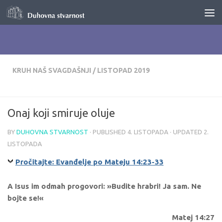
Skip to content
KRUH NAŠ SVAGDAŠNJI
/
LISTOPAD 2019
Onaj koji smiruje oluje
BY
DUHOVNA STVARNOST
· PUBLISHED
4. LISTOPADA
· UPDATED
2.
LISTOPADA
Pročitajte: Evanđelje po Mateju 14:23-33
A Isus im odmah progovori: »Budite hrabri! Ja sam. Ne
bojte se!«
Matej 14:27