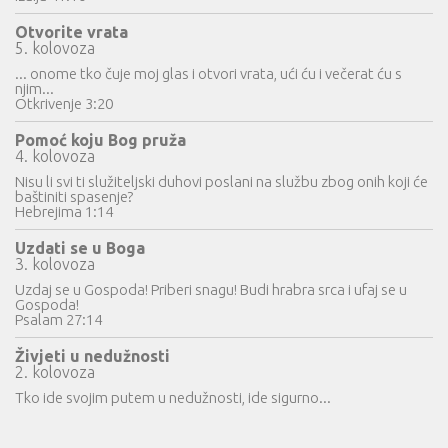
Otvorite vrata
5. kolovoza
... onome tko čuje moj glas i otvori vrata, ući ću i večerat ću s
njim...
Otkrivenje 3:20
Pomoć koju Bog pruža
4. kolovoza
Nisu li svi ti služiteljski duhovi poslani na službu zbog onih koji će
baštiniti spasenje?
Hebrejima 1:14
Uzdati se u Boga
3. kolovoza
Uzdaj se u Gospoda! Priberi snagu! Budi hrabra srca i ufaj se u
Gospoda!
Psalam 27:14
Živjeti u nedužnosti
2. kolovoza
Tko ide svojim putem u nedužnosti, ide sigurno...