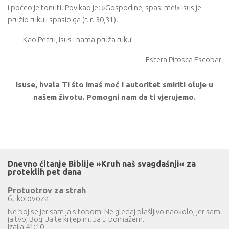
i počeo je tonuti. Povikao je: »Gospodine, spasi me!« Isus je
pružio ruku i spasio ga (r. r. 30,31).
Kao Petru, Isus i nama pruža ruku!
– Estera Pirosca Escobar
Isuse, hvala Ti što imaš moć i autoritet smiriti oluje u
našem životu. Pomogni nam da ti vjerujemo.
Dnevno čitanje Biblije »Kruh naš svagdašnji« za
proteklih pet dana
Protuotrov za strah
6. kolovoza
Ne boj se jer sam ja s tobom! Ne gledaj plašljivo naokolo, jer sam
ja tvoj Bog! Ja te krijepim. Ja ti pomažem.
Izaija 41:10