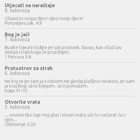
Utjecati na naraštaje
8. kolovoza
Objavi to svojoj djeci i djeci svoje djece!
Ponovljeni zak. 4:9
Bog je jači
7. kolovoza
Budite trijezni i bdijte jer vaš protivnik, đavao, kao ričući lav
obilazi i traži koga će proždrijeti.
1 Petrova 5:8
Protuotrov za strah
6. kolovoza
Ne boj se jer sam ja s tobom! Ne gledaj plašljivo naokolo, jer sam
ja tvoj Bog! Ja te krijepim. Ja ti pomažem.
Izaija 41:10
Otvorite vrata
5. kolovoza
... onome tko čuje moj glas i otvori vrata, ući ću i večerat ću s
njim...
Otkrivenje 3:20