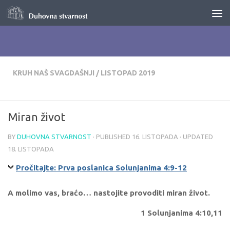
Skip to content
KRUH NAŠ SVAGDAŠNJI
/
LISTOPAD 2019
Miran život
BY
DUHOVNA STVARNOST
· PUBLISHED
16. LISTOPADA
· UPDATED
18. LISTOPADA
Pročitajte: Prva poslanica Solunjanima 4:9-12
A molimo vas, braćo… nastojite provoditi miran život.
1 Solunjanima 4:10,11