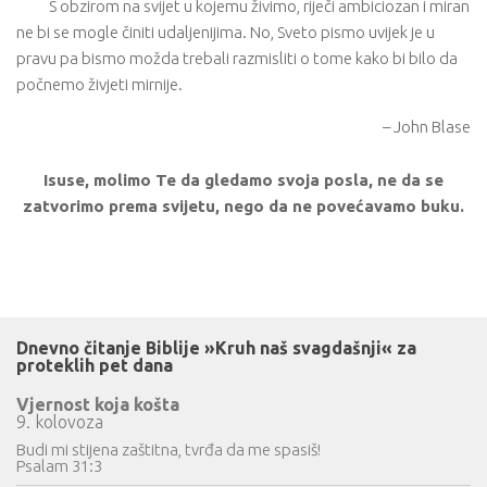
S obzirom na svijet u kojemu živimo, riječi ambiciozan i miran
ne bi se mogle činiti udaljenijima. No, Sveto pismo uvijek je u
pravu pa bismo možda trebali razmisliti o tome kako bi bilo da
počnemo živjeti mirnije.
– John Blase
Isuse, molimo Te da gledamo svoja posla, ne da se
zatvorimo prema svijetu, nego da ne povećavamo buku.
Dnevno čitanje Biblije »Kruh naš svagdašnji« za
proteklih pet dana
Vjernost koja košta
9. kolovoza
Budi mi stijena zaštitna, tvrđa da me spasiš!
Psalam 31:3