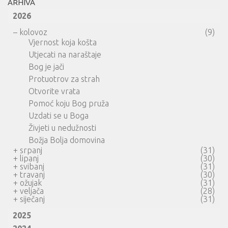
ARHIVA
2026
–
kolovoz
(9)
Vjernost koja košta
Utjecati na naraštaje
Bog je jači
Protuotrov za strah
Otvorite vrata
Pomoć koju Bog pruža
Uzdati se u Boga
Živjeti u nedužnosti
Božja Bolja domovina
+
srpanj
(31)
+
lipanj
(30)
+
svibanj
(31)
+
travanj
(30)
+
ožujak
(31)
+
veljača
(28)
+
siječanj
(31)
2025