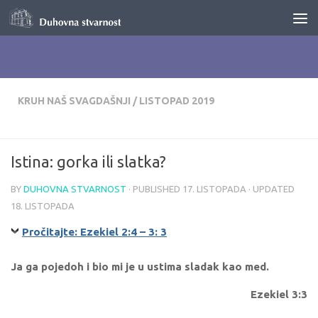
Skip to content
KRUH NAŠ SVAGDAŠNJI
/
LISTOPAD 2019
Istina: gorka ili slatka?
BY
DUHOVNA STVARNOST
· PUBLISHED
17. LISTOPADA
· UPDATED
18. LISTOPADA
Pročitajte: Ezekiel 2:4 – 3: 3
Ja ga pojedoh i bio mi je u ustima sladak kao med.
Ezekiel 3:3