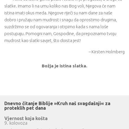
slatke. Imamo li na umu koliko nas Bog voli, Njegova će nam
istina imati okus meda. Njegove riječi su nam dane za naše
dobro i pružaju nam mudrost i snagu da oprostimo drugima,
suzdržimo se od ogovaranja i otrpimo kada s nama loše
postupaju. Pomogni nam, Gospodine, da prepoznamo tvoju
mudrost kao slatki savjet, što doista jest!
– Kirsten Holmberg
Božja je istina slatka.
Dnevno čitanje Biblije »Kruh naš svagdašnji« za
proteklih pet dana
Vjernost koja košta
9. kolovoza