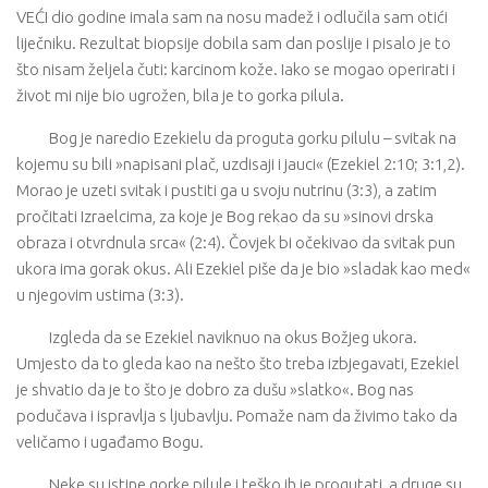
VEĆI dio godine imala sam na nosu madež i odlučila sam otići
liječniku. Rezultat biopsije dobila sam dan poslije i pisalo je to
što nisam željela čuti: karcinom kože. Iako se mogao operirati i
život mi nije bio ugrožen, bila je to gorka pilula.
Bog je naredio Ezekielu da proguta gorku pilulu – svitak na
kojemu su bili »napisani plač, uzdisaji i jauci« (Ezekiel 2:10; 3:1,2).
Morao je uzeti svitak i pustiti ga u svoju nutrinu (3:3), a zatim
pročitati Izraelcima, za koje je Bog rekao da su »sinovi drska
obraza i otvrdnula srca« (2:4). Čovjek bi očekivao da svitak pun
ukora ima gorak okus. Ali Ezekiel piše da je bio »sladak kao med«
u njegovim ustima (3:3).
Izgleda da se Ezekiel naviknuo na okus Božjeg ukora.
Umjesto da to gleda kao na nešto što treba izbjegavati, Ezekiel
je shvatio da je to što je dobro za dušu »slatko«. Bog nas
podučava i ispravlja s ljubavlju. Pomaže nam da živimo tako da
veličamo i ugađamo Bogu.
Neke su istine gorke pilule i teško ih je progutati, a druge su