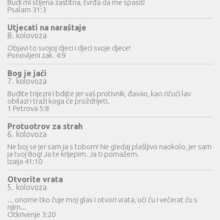
Budi mi stijena zaštitna, tvrđa da me spasiš!
Psalam 31:3
Utjecati na naraštaje
8. kolovoza
Objavi to svojoj djeci i djeci svoje djece!
Ponovljeni zak. 4:9
Bog je jači
7. kolovoza
Budite trijezni i bdijte jer vaš protivnik, đavao, kao ričući lav
obilazi i traži koga će proždrijeti.
1 Petrova 5:8
Protuotrov za strah
6. kolovoza
Ne boj se jer sam ja s tobom! Ne gledaj plašljivo naokolo, jer sam
ja tvoj Bog! Ja te krijepim. Ja ti pomažem.
Izaija 41:10
Otvorite vrata
5. kolovoza
... onome tko čuje moj glas i otvori vrata, ući ću i večerat ću s
njim...
Otkrivenje 3:20