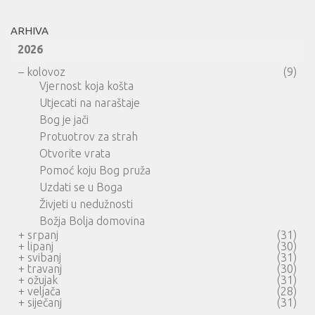
ARHIVA
2026
–
kolovoz
(9)
Vjernost koja košta
Utjecati na naraštaje
Bog je jači
Protuotrov za strah
Otvorite vrata
Pomoć koju Bog pruža
Uzdati se u Boga
Živjeti u nedužnosti
Božja Bolja domovina
+
srpanj
(31)
+
lipanj
(30)
+
svibanj
(31)
+
travanj
(30)
+
ožujak
(31)
+
veljača
(28)
+
siječanj
(31)