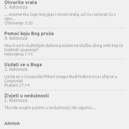
Otvorite vrata
5. kolovoza
... onome tko čuje moj glas i otvori vrata, ući ću i večerat ću s
njim...
Otkrivenje 3:20
Pomoć koju Bog pruža
4. kolovoza
Nisu li svi ti služiteljski duhovi poslani na službu zbog onih koji će
baštiniti spasenje?
Hebrejima 1:14
Uzdati se u Boga
3. kolovoza
Uzdaj se u Gospoda! Priberi snagu! Budi hrabra srca i ufaj se u
Gospoda!
Psalam 27:14
Živjeti u nedužnosti
2. kolovoza
Tko ide svojim putem u nedužnosti, ide sigurno...
ARHIVA