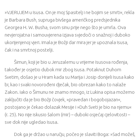
»VJERUJEM u Isusa. On je moj Spasitelj i ne bojim se smrti«, rekla
je Barbara Bush, supruga bivšega američkog predsjednika
Georgea H. W. Busha, svom sinu prije nego što je umrla. Ova
nevjerojatna i samouvjerena izjava svjedoči o snažnoj i duboko
ukorijenjenoj vjeri. Imala je Božji dar mira jer je upoznala Isusa,
čak i na smrtnoj postelji.
Šimun, koji je bio u Jeruzalemu u vrijeme Isusova rođenja,
također je osjetio dubok mir zbog Isusa. Potaknut Duhom
Svetim, došao je u Hram kada su Marija i Josip donijeli Isusa kako
bi, kao i svaki novorođeni dječak, bio obrezan kako to nalaže
Zakon. Iako o Šimunu ne znamo mnogo, iz Lukina opisa možemo
zaključiti da je bio Božji čovjek, »pravedan i bogobojazan«,
postojano je čekao dolazak Mesije i »Duh Sveti je bio na njemu«
(r. 25). No nije iskusio šalom (mir) – duboki osjećaj cjelovitosti –
sve dok nije ugledao Isusa.
Dok ga je držao u naručju, počeo je slaviti Boga: »Sad možeš,