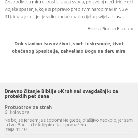
Gospodine, u miru otpustiti slugu svoga, po svojoj riječi. Moje oči
vidješe spasenje, koje si pripravio pred svim narodima« (r. r. 29-
31). Imao je mir jer je vidio buduću nadu cijelog svijeta, Isusa.
– Estera Pirosca Escobar
Dok slavimo Isusov život, smrt i uskrsnuće, život
obećanog Spasitelja, zahvalimo Bogu na daru mira.
Dnevno čitanje Biblije »Kruh naš svagdašnji« za
proteklih pet dana
Protuotrov za strah
6. kolovoza
Ne boj se jer sam ja s tobom! Ne gledaj plašljivo naokolo, jer sam
ja tvoj Bog! Ja te krijepim. Ja ti pomažem.
Izaija 41:10