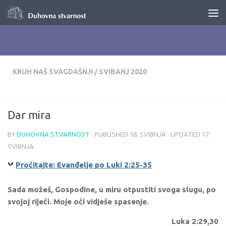
Skip to content
KRUH NAŠ SVAGDAŠNJI
/
SVIBANJ 2020
Dar mira
BY
DUHOVNA STVARNOST
· PUBLISHED
18. SVIBNJA
· UPDATED
17.
SVIBNJA
Pročitajte: Evanđelje po Luki 2:25-35
Sada možeš, Gospodine, u miru otpustiti svoga slugu, po
svojoj riječi. Moje oči vidješe spasenje.
Luka 2:29,30