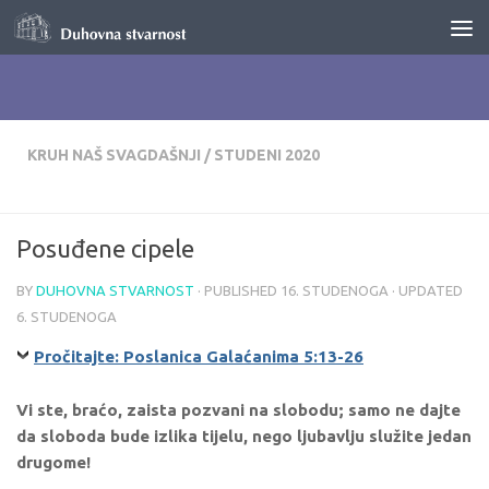
Skip to content
KRUH NAŠ SVAGDAŠNJI
/
STUDENI 2020
Posuđene cipele
BY
DUHOVNA STVARNOST
· PUBLISHED
16. STUDENOGA
· UPDATED
6. STUDENOGA
Pročitajte: Poslanica Galaćanima 5:13-26
Vi ste, braćo, zaista pozvani na slobodu; samo ne dajte
da sloboda bude izlika tijelu, nego ljubavlju služite jedan
drugome!