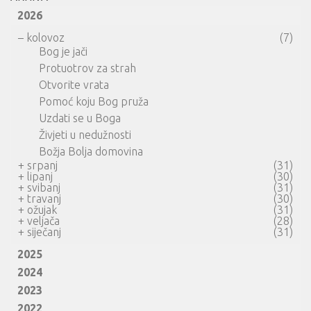
2026
–
kolovoz
(7)
Bog je jači
Protuotrov za strah
Otvorite vrata
Pomoć koju Bog pruža
Uzdati se u Boga
Živjeti u nedužnosti
Božja Bolja domovina
+
srpanj
(31)
+
lipanj
(30)
+
svibanj
(31)
+
travanj
(30)
+
ožujak
(31)
+
veljača
(28)
+
siječanj
(31)
2025
2024
2023
2022