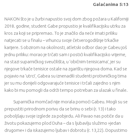
Galaćanima 5:13
NAKON što je u žurbi napustio svoj dom zbog požara u Kaliforniji
2018. godine, student Gabe propustio je kvalifikacijsku utrku za
kros za koji se pripremao. To je značilo da neće imati priliku
natjecati se u finalu – vrhuncu svoje četverogodišnje trkačke
karijere. S obzirom na okolnosti, atletski odbor dao je Gabeu još
jednu priliku: morao je trčati sam i postići kvalifikacijsko vrijeme,
na stazi suparničkog sveučilišta, u ‘običnim tenisicama’, jer su
njegove trkače tenisice ostale na zgarištu njegova doma. Kad se
pojavio na ‘utrci’, Gabea su iznenadili studenti protivničkog tima
jer su mu donijeli odgovarajuće tenisice i trčali zajedno s njim
kako bi mu pomogli da održi tempo potreban za ulazak u finale.
Suparnička momčad nije morala pomoći Gabeu. Mogli su se
prepustiti prirodnom porivu da se brinu o sebi (r. 13) i tako
poboljšaju svoje izglede za pobjedu. Ali Pavao nas potiče da u
životu pokazujemo plod Duha – da s ljubavlju služimo »jedan
drugome« i da iskazujemo ljubav i dobrotu (r. 13,22). Dopustimo