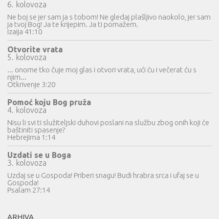
6. kolovoza
Ne boj se jer sam ja s tobom! Ne gledaj plašljivo naokolo, jer sam
ja tvoj Bog! Ja te krijepim. Ja ti pomažem.
Izaija 41:10
Otvorite vrata
5. kolovoza
... onome tko čuje moj glas i otvori vrata, ući ću i večerat ću s
njim...
Otkrivenje 3:20
Pomoć koju Bog pruža
4. kolovoza
Nisu li svi ti služiteljski duhovi poslani na službu zbog onih koji će
baštiniti spasenje?
Hebrejima 1:14
Uzdati se u Boga
3. kolovoza
Uzdaj se u Gospoda! Priberi snagu! Budi hrabra srca i ufaj se u
Gospoda!
Psalam 27:14
ARHIVA