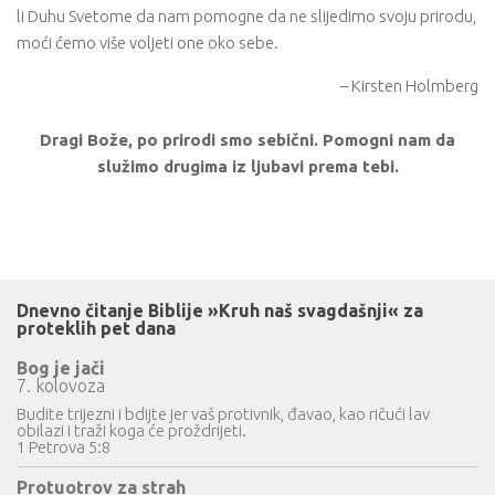
li Duhu Svetome da nam pomogne da ne slijedimo svoju prirodu,
moći ćemo više voljeti one oko sebe.
– Kirsten Holmberg
Dragi Bože, po prirodi smo sebični. Pomogni nam da
služimo drugima iz ljubavi prema tebi.
Dnevno čitanje Biblije »Kruh naš svagdašnji« za
proteklih pet dana
Bog je jači
7. kolovoza
Budite trijezni i bdijte jer vaš protivnik, đavao, kao ričući lav
obilazi i traži koga će proždrijeti.
1 Petrova 5:8
Protuotrov za strah