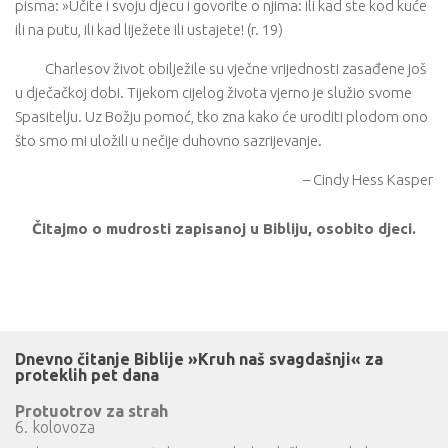
pisma: »Učite i svoju djecu i govorite o njima: ili kad ste kod kuće
ili na putu, ili kad liježete ili ustajete! (r. 19)
Charlesov život obilježile su vječne vrijednosti zasađene još
u dječačkoj dobi. Tijekom cijelog života vjerno je služio svome
Spasitelju. Uz Božju pomoć, tko zna kako će uroditi plodom ono
što smo mi uložili u nečije duhovno sazrijevanje.
– Cindy Hess Kasper
Čitajmo o mudrosti zapisanoj u Bibliju, osobito djeci.
Dnevno čitanje Biblije »Kruh naš svagdašnji« za
proteklih pet dana
Protuotrov za strah
6. kolovoza