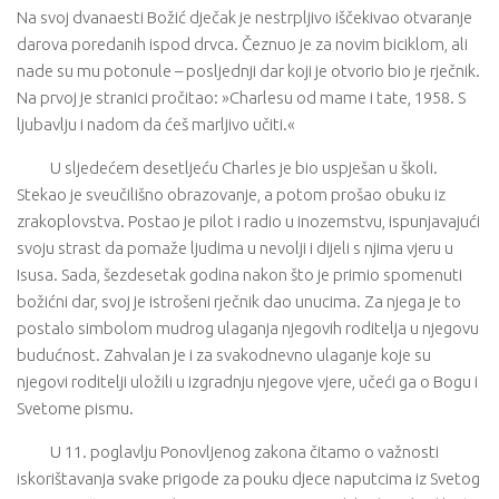
Na svoj dvanaesti Božić dječak je nestrpljivo iščekivao otvaranje
darova poredanih ispod drvca. Čeznuo je za novim biciklom, ali
nade su mu potonule – posljednji dar koji je otvorio bio je rječnik.
Na prvoj je stranici pročitao: »Charlesu od mame i tate, 1958. S
ljubavlju i nadom da ćeš marljivo učiti.«
U sljedećem desetljeću Charles je bio uspješan u školi.
Stekao je sveučilišno obrazovanje, a potom prošao obuku iz
zrakoplovstva. Postao je pilot i radio u inozemstvu, ispunjavajući
svoju strast da pomaže ljudima u nevolji i dijeli s njima vjeru u
Isusa. Sada, šezdesetak godina nakon što je primio spomenuti
božićni dar, svoj je istrošeni rječnik dao unucima. Za njega je to
postalo simbolom mudrog ulaganja njegovih roditelja u njegovu
budućnost. Zahvalan je i za svakodnevno ulaganje koje su
njegovi roditelji uložili u izgradnju njegove vjere, učeći ga o Bogu i
Svetome pismu.
U 11. poglavlju Ponovljenog zakona čitamo o važnosti
iskorištavanja svake prigode za pouku djece naputcima iz Svetog