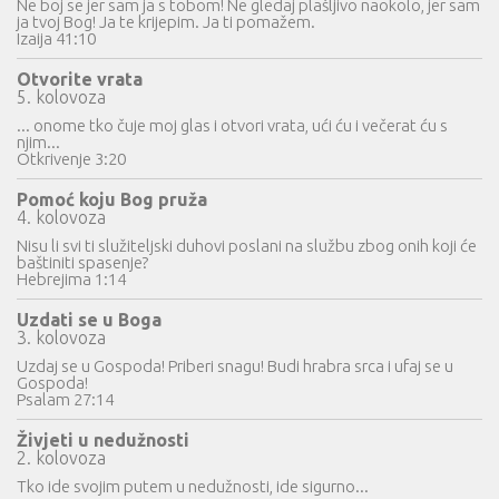
Ne boj se jer sam ja s tobom! Ne gledaj plašljivo naokolo, jer sam
ja tvoj Bog! Ja te krijepim. Ja ti pomažem.
Izaija 41:10
Otvorite vrata
5. kolovoza
... onome tko čuje moj glas i otvori vrata, ući ću i večerat ću s
njim...
Otkrivenje 3:20
Pomoć koju Bog pruža
4. kolovoza
Nisu li svi ti služiteljski duhovi poslani na službu zbog onih koji će
baštiniti spasenje?
Hebrejima 1:14
Uzdati se u Boga
3. kolovoza
Uzdaj se u Gospoda! Priberi snagu! Budi hrabra srca i ufaj se u
Gospoda!
Psalam 27:14
Živjeti u nedužnosti
2. kolovoza
Tko ide svojim putem u nedužnosti, ide sigurno...