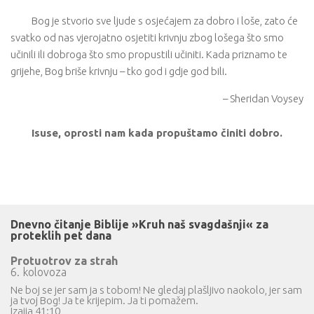
Bog je stvorio sve ljude s osjećajem za dobro i loše, zato će
svatko od nas vjerojatno osjetiti krivnju zbog lošega što smo
učinili ili dobroga što smo propustili učiniti. Kada priznamo te
grijehe, Bog briše krivnju – tko god i gdje god bili.
– Sheridan Voysey
Isuse, oprosti nam kada propuštamo činiti dobro.
Dnevno čitanje Biblije »Kruh naš svagdašnji« za
proteklih pet dana
Protuotrov za strah
6. kolovoza
Ne boj se jer sam ja s tobom! Ne gledaj plašljivo naokolo, jer sam
ja tvoj Bog! Ja te krijepim. Ja ti pomažem.
Izaija 41:10