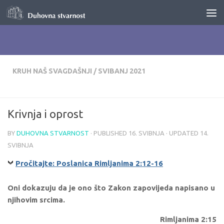
Skip to content
KRUH NAŠ SVAGDAŠNJI
/
SVIBANJ 2021
Krivnja i oprost
BY
DUHOVNA STVARNOST
· PUBLISHED
16. SVIBNJA
· UPDATED
14.
SVIBNJA
Pročitajte: Poslanica Rimljanima 2:12-16
Oni dokazuju da je ono što Zakon zapovijeda napisano u
njihovim srcima.
Rimljanima 2:15