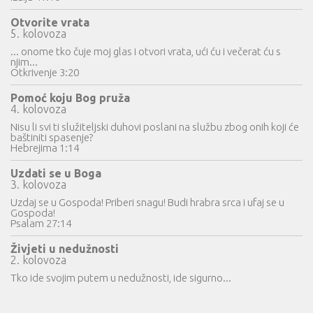
Otvorite vrata
5. kolovoza
... onome tko čuje moj glas i otvori vrata, ući ću i večerat ću s
njim...
Otkrivenje 3:20
Pomoć koju Bog pruža
4. kolovoza
Nisu li svi ti služiteljski duhovi poslani na službu zbog onih koji će
baštiniti spasenje?
Hebrejima 1:14
Uzdati se u Boga
3. kolovoza
Uzdaj se u Gospoda! Priberi snagu! Budi hrabra srca i ufaj se u
Gospoda!
Psalam 27:14
Živjeti u nedužnosti
2. kolovoza
Tko ide svojim putem u nedužnosti, ide sigurno...