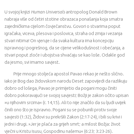
U svojoj knjizi
Human Universals
antropolog Donald Brown
nabraja više od četiri stotine obrazaca ponašanja koja smatra
zajedničkima cijelom čovječanstvu. Govori o stvarima poput
igračaka, viceva, plesova i poslovica, straha od zmija i vezanja
stvari nitima! On vjeruje i da svaka kultura ima koncepciju
ispravnog i pogrešnog, da se cijene velikodušnost i obećanja, a
stvari poput zloće i ubojstva shvaćaju se kao loše. Odakle god
da jesmo, svi imamo savjest.
Prije mnogo stoljeća apostol Pavao rekao je nešto slično.
Iako je Bog dao židovskom narodu Deset zapovijedi da razlikuju
dobro od lošega, Pavao je primijetio da pogani mogu činiti
dobro pokoravajući se svojoj savjesti; Božji je zakon očito upisan
»u njihovim srcima« (r. 14,15). Ali to nije značilo da su ljudi uvijek
činili ono što je ispravno. Pogani su se pobunili protiv svoje
savjesti (1:32), Židovi su prekršili Zakon (2:17-24), i bili su krivi i
jedni i drugi. »Jer je plaća za grijeh smrt; a milost Božja: život
vječni u Kristu Isusu, Gospodinu našemu« (6:23; 3:23-26).