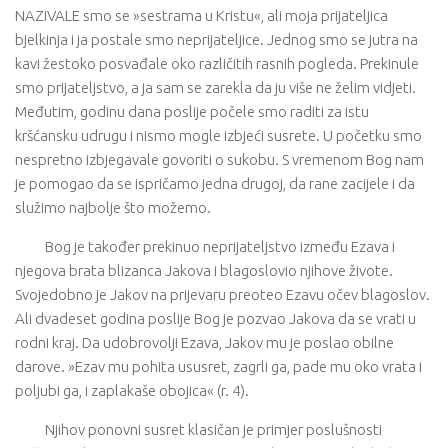
NAZIVALE smo se »sestrama u Kristu«, ali moja prijateljica
bjelkinja i ja postale smo neprijateljice. Jednog smo se jutra na
kavi žestoko posvađale oko različitih rasnih pogleda. Prekinule
smo prijateljstvo, a ja sam se zarekla da ju više ne želim vidjeti.
Međutim, godinu dana poslije počele smo raditi za istu
kršćansku udrugu i nismo mogle izbjeći susrete. U početku smo
nespretno izbjegavale govoriti o sukobu. S vremenom Bog nam
je pomogao da se ispričamo jedna drugoj, da rane zacijele i da
služimo najbolje što možemo.
Bog je također prekinuo neprijateljstvo između Ezava i
njegova brata blizanca Jakova i blagoslovio njihove živote.
Svojedobno je Jakov na prijevaru preoteo Ezavu očev blagoslov.
Ali dvadeset godina poslije Bog je pozvao Jakova da se vrati u
rodni kraj. Da udobrovolji Ezava, Jakov mu je poslao obilne
darove. »Ezav mu pohita ususret, zagrli ga, pade mu oko vrata i
poljubi ga, i zaplakaše obojica« (r. 4).
Njihov ponovni susret klasičan je primjer poslušnosti