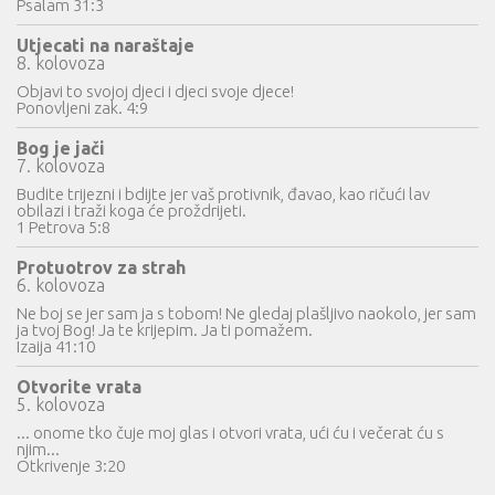
Psalam 31:3
Utjecati na naraštaje
8. kolovoza
Objavi to svojoj djeci i djeci svoje djece!
Ponovljeni zak. 4:9
Bog je jači
7. kolovoza
Budite trijezni i bdijte jer vaš protivnik, đavao, kao ričući lav
obilazi i traži koga će proždrijeti.
1 Petrova 5:8
Protuotrov za strah
6. kolovoza
Ne boj se jer sam ja s tobom! Ne gledaj plašljivo naokolo, jer sam
ja tvoj Bog! Ja te krijepim. Ja ti pomažem.
Izaija 41:10
Otvorite vrata
5. kolovoza
... onome tko čuje moj glas i otvori vrata, ući ću i večerat ću s
njim...
Otkrivenje 3:20