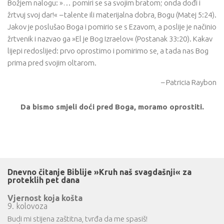
Božjem nalogu: »… pomiri se sa svojim bratom; onda dođi i
žrtvuj svoj dar!«
–
talente ili materijalna dobra, Bogu (Matej 5:24).
Jakov je poslušao Boga i pomirio se s Ezavom, a poslije je načinio
žrtvenik i nazvao ga »El je Bog Izraelov« (Postanak 33:20). Kakav
lijepi redoslijed: prvo oprostimo i pomirimo se, a tada nas Bog
prima pred svojim oltarom.
– Patricia Raybon
Da bismo smjeli doći pred Boga, moramo oprostiti.
Dnevno čitanje Biblije »Kruh naš svagdašnji« za
proteklih pet dana
Vjernost koja košta
9. kolovoza
Budi mi stijena zaštitna, tvrđa da me spasiš!