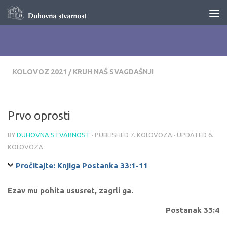
Skip to content
KOLOVOZ 2021
/
KRUH NAŠ SVAGDAŠNJI
Prvo oprosti
BY
DUHOVNA STVARNOST
· PUBLISHED
7. KOLOVOZA
· UPDATED
6.
KOLOVOZA
Pročitajte: Knjiga Postanka 33:1-11
Ezav mu pohita ususret, zagrli ga.
Postanak 33:4