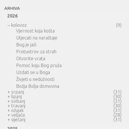
ARHIVA
2026
–
kolovoz
(9)
Vjernost koja košta
Utjecati na naraštaje
Bog je jači
Protuotrov za strah
Otvorite vrata
Pomoć koju Bog pruža
Uzdati se u Boga
Živjeti u nedužnosti
Božja Bolja domovina
+
srpanj
(31)
+
lipanj
(30)
+
svibanj
(31)
+
travanj
(30)
+
ožujak
(31)
+
veljača
(28)
+
siječanj
(31)
2025