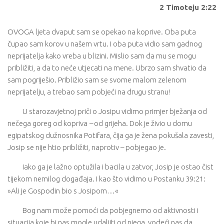
2 Timoteju 2:22
OVOGA ljeta dvaput sam se opekao na koprive. Oba puta
čupao sam korov u našem vrtu. I oba puta vidio sam gadnog
neprijatelja kako vreba u blizini. Mislio sam da mu se mogu
približiti, a da to neće utjecati na mene. Ubrzo sam shvatio da
sam pogriješio. Približio sam se svome malom zelenom
neprijatelju, a trebao sam pobjeći na drugu stranu!
U starozavjetnoj priči o Josipu vidimo primjer bježanja od
nečega goreg od kopriva
–
od grijeha. Dok je živio u domu
egipatskog dužnosnika Potifara, čija ga je žena pokušala zavesti,
Josip se nije htio približiti, naprotiv – pobjegao je.
Iako ga je lažno optužila i bacila u zatvor, Josip je ostao čist
tijekom nemilog događaja. I kao što vidimo u Postanku 39:21:
»Ali je Gospodin bio s Josipom…«
Bog nam može pomoći da pobjegnemo od aktivnosti i
situacija koje bi nas mogle udaljiti od njega, vodeći nas da