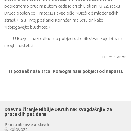
pobjegnemo drugim putem kada je grijeh u blizini. U 22. retku
Druge poslanice Timoteju Pavao piše: »Bježi od mladenačkih
strasti«, a u Prvoj poslanici Korinćanima 6:18 on kaže:
»Izbjegavajte bludnost!«.
U Božjoj snazi odlučimo pobjeći od onih stvari koje bi nam
mogle naštetiti.
– Dave Branon
Ti poznaš naša srca. Pomogni nam pobjeći od napasti.
Dnevno čitanje Biblije »Kruh naš svagdašnji« za
proteklih pet dana
Protuotrov za strah
6. kolovoza