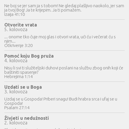
Ne boj se jer sam ja s tobom! Ne gledaj plašljivo naokolo, jer sam
ja tvoj Bog! Ja te krijepim. Ja ti pomažem.
Izaija 41:10
Otvorite vrata
5. kolovoza
... onome tko čuje moj glas i otvori vrata, ući ću i večerat ću s
njim...
Otkrivenje 3:20
Pomoć koju Bog pruža
4. kolovoza
Nisu li svi ti služiteljski duhovi poslani na službu zbog onih koji će
baštiniti spasenje?
Hebrejima 1:14
Uzdati se u Boga
3. kolovoza
Uzdaj se u Gospoda! Priberi snagu! Budi hrabra srca i ufaj se u
Gospoda!
Psalam 27:14
Živjeti u nedužnosti
2. kolovoza