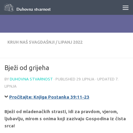
Skip to content
KRUH NAŠ SVAGDAŠNJI
/
LIPANJ 2022
Bježi od grijeha
BY
DUHOVNA STVARNOST
· PUBLISHED
29. LIPNJA
· UPDATED
7.
LIPNJA
Pročitajte: Knjiga Postanka 39:11-23
Bježi od mladenačkih strasti, idi za pravdom, vjerom,
ljubavlju, mirom s onima koji zazivaju Gospodina iz čista
srca!