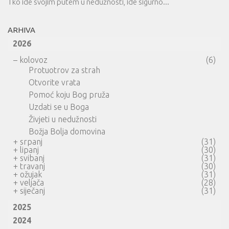
Tko ide svojim putem u nedužnosti, ide sigurno...
ARHIVA
2026
–
kolovoz
(6)
Protuotrov za strah
Otvorite vrata
Pomoć koju Bog pruža
Uzdati se u Boga
Živjeti u nedužnosti
Božja Bolja domovina
+
srpanj
(31)
+
lipanj
(30)
+
svibanj
(31)
+
travanj
(30)
+
ožujak
(31)
+
veljača
(28)
+
siječanj
(31)
2025
2024