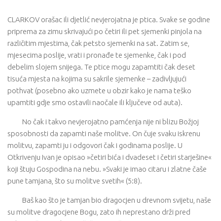
CLARKOV orašac ili djetlić nevjerojatna je ptica. Svake se godine
priprema za zimu skrivajući po četiri ili pet sjemenki pinjola na
različitim mjestima, čak petsto sjemenki na sat. Zatim se,
mjesecima poslije, vrati i pronađe te sjemenke, čak i pod
debelim slojem snijega. Te ptice mogu zapamtiti čak deset
tisuća mjesta na kojima su sakrile sjemenke – zadivljujući
pothvat (posebno ako uzmete u obzir kako je nama teško
upamtiti gdje smo ostavili naočale ili ključeve od auta).
No čak i takvo nevjerojatno pamćenja nije ni blizu Božjoj
sposobnosti da zapamti naše molitve. On čuje svaku iskrenu
molitvu, zapamti ju i odgovori čak i godinama poslije. U
Otkrivenju Ivan je opisao »četiri bića i dvadeset i četiri starješine«
koji štuju Gospodina na nebu. »Svaki je imao citaru i zlatne čaše
pune tamjana, što su molitve svetih« (5:8).
Baš kao što je tamjan bio dragocjen u drevnom svijetu, naše
su molitve dragocjene Bogu, zato ih neprestano drži pred