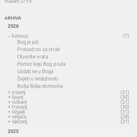
Psalam 27:14
ARHIVA
2026
–
kolovoz
(7)
Bog je jači
Protuotrov za strah
Otvorite vrata
Pomoć koju Bog pruža
Uzdati se u Boga
Živjeti u nedužnosti
Božja Bolja domovina
+
srpanj
(31)
+
lipanj
(30)
+
svibanj
(31)
+
travanj
(30)
+
ožujak
(31)
+
veljača
(28)
+
siječanj
(31)
2025