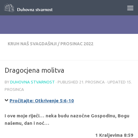
Skip to content
KRUH NAŠ SVAGDAŠNJI
/
PROSINAC 2022
Dragocjena molitva
BY
DUHOVNA STVARNOST
· PUBLISHED
21. PROSINCA
· UPDATED
15.
PROSINCA
Pročitajte: Otkrivenje 5:6-10
I ove moje riječi… neka budu nazočne Gospodinu, Bogu
našemu, dan i noć…
1 Kraljevima 8:59