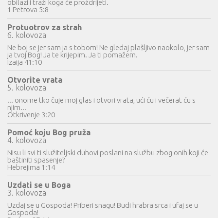
obilazi i traži koga će proždrijeti.
1 Petrova 5:8
Protuotrov za strah
6. kolovoza
Ne boj se jer sam ja s tobom! Ne gledaj plašljivo naokolo, jer sam
ja tvoj Bog! Ja te krijepim. Ja ti pomažem.
Izaija 41:10
Otvorite vrata
5. kolovoza
... onome tko čuje moj glas i otvori vrata, ući ću i večerat ću s
njim...
Otkrivenje 3:20
Pomoć koju Bog pruža
4. kolovoza
Nisu li svi ti služiteljski duhovi poslani na službu zbog onih koji će
baštiniti spasenje?
Hebrejima 1:14
Uzdati se u Boga
3. kolovoza
Uzdaj se u Gospoda! Priberi snagu! Budi hrabra srca i ufaj se u
Gospoda!