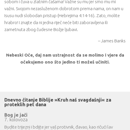
sobom i čuva u zlatnim čašama! Važne su mu jer smo mu mi
važni. Svojom nezasluženom dobrotom prema nama, on nam u
Isusu nudi slobodan pristup (Hebrejima 4:14-16). Zato, molite
hrabro! I znajte da ni jedna riječ neće biti zaboravljena ili
zametnuta zbog čudesne Božje ljubavi.
– James Banks
Nebeski Oče, daj nam ustrajnost da se molimo i vjere da
očekujemo ono što jedino ti možeš učiniti.
Dnevno čitanje Biblije »Kruh naš svagdašnji« za
proteklih pet dana
Bog je jači
7. kolovoza
Budite trijezni i bdijte jer vaš protivnik, đavao, kao ričući lav